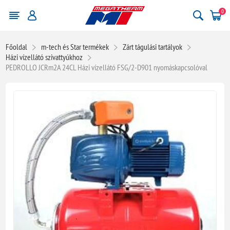
0
Főoldal
m-tech és Star termékek
Zárt tágulási tartályok
Házi vízellátó szivattyúkhoz
PEDROLLO JCRm2A 24CL Házi vízellátó FSG/2-D901 nyomáskapcsolóval