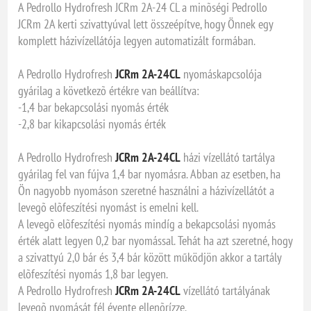
A Pedrollo Hydrofresh JCRm 2A-24 CL a minõségi Pedrollo
JCRm 2A kerti szivattyúval lett összeépítve, hogy Önnek egy
komplett házivízellátója legyen automatizált formában.
A Pedrollo Hydrofresh
JCRm 2A-24CL
nyomáskapcsolója
gyárilag a következõ értékre van beállítva:
-1,4 bar bekapcsolási nyomás érték
-2,8 bar kikapcsolási nyomás érték
A Pedrollo Hydrofresh
JCRm 2A-24CL
házi vízellátó tartálya
gyárilag fel van fújva 1,4 bar nyomásra. Abban az esetben, ha
Ön nagyobb nyomáson szeretné használni a házivízellátót a
levegõ elõfeszítési nyomást is emelni kell.
A levegõ elõfeszítési nyomás mindíg a bekapcsolási nyomás
érték alatt legyen 0,2 bar nyomással. Tehát ha azt szeretné, hogy
a szivattyú 2,0 bár és 3,4 bár között működjön akkor a tartály
elõfeszítési nyomás 1,8 bar legyen.
A Pedrollo Hydrofresh
JCRm 2A-24CL
vízellátó tartályának
levegõ nyomását fél évente ellenõrízze.