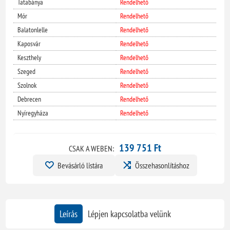
Tatabánya
Rendelhető
Mór
Rendelhető
Balatonlelle
Rendelhető
Kaposvár
Rendelhető
Keszthely
Rendelhető
Szeged
Rendelhető
Szolnok
Rendelhető
Debrecen
Rendelhető
Nyíregyháza
Rendelhető
139 751 Ft
CSAK A WEBEN:
Bevásárló listára
Összehasonlításhoz
Leírás
Lépjen kapcsolatba velünk