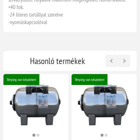
+40 fok.
-24 literes tartállyal szerelve
-nyomáskapcsolóval
Hasonló termékek
Tényleg van készleten!
Tényleg van készleten!