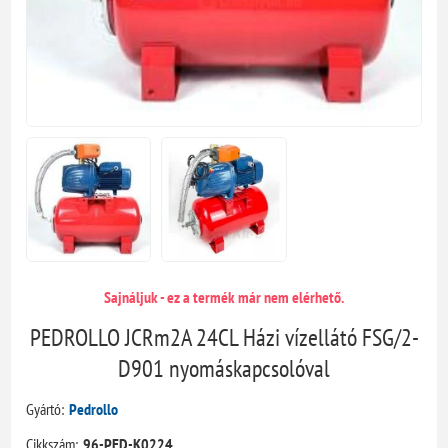
Sajnáljuk - ez a termék már nem elérhető.
PEDROLLO JCRm2A 24CL Házi vízellátó FSG/2-
D901 nyomáskapcsolóval
Gyártó:
Pedrollo
Cikkszám:
96-PED-K0224