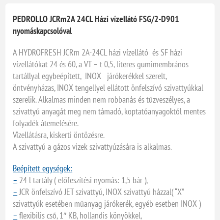
PEDROLLO JCRm2A 24CL Házi vízellátó FSG/2-D901
nyomáskapcsolóval
A HYDROFRESH JCRm 2A-24CL házi vízellátó és SF házi
vízellátókat 24 és 60, a VT – t 0,5, literes gumimembrános
tartállyal egybeépített, INOX járókerékkel szerelt,
öntvényházas, INOX tengellyel ellátott önfelszívó szivattyúkkal
szerelik. Alkalmas minden nem robbanás és tűzveszélyes, a
szivattyú anyagát meg nem támadó, koptatóanyagoktól mentes
folyadék átemelésére.
Vízellátásra, kiskerti öntözésre.
A szivattyú a gázos vizek szivattyúzására is alkalmas.
Beépített egységek:
–
24 l tartály ( előfeszítési nyomás: 1,5 bár ),
–
JCR önfelszívó JET szivattyú, INOX szivattyú házzal( “X”
szivattyúk esetében műanyag járókerék, egyéb esetben INOX )
–
flexibilis cső, 1″ KB, hollandis könyökkel,