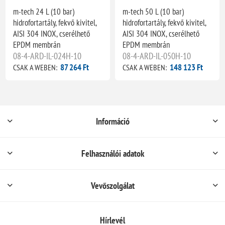
m-tech 24 L (10 bar)
m-tech 50 L (10 bar)
hidrofortartály, fekvő kivitel,
hidrofortartály, fekvő kivitel,
AISI 304 INOX, cserélhető
AISI 304 INOX, cserélhető
EPDM membrán
EPDM membrán
08-4-ARD-IL-024H-10
08-4-ARD-IL-050H-10
87 264 Ft
148 123 Ft
CSAK A WEBEN:
CSAK A WEBEN:
Információ
Felhasználói adatok
Vevőszolgálat
Hírlevél