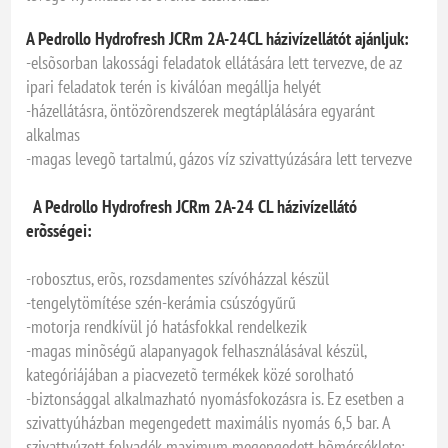
A Pedrollo Hydrofresh JCRm 2A-24CL házivízellátót ajánljuk:
-elsõsorban lakossági feladatok ellátására lett tervezve, de az
ipari feladatok terén is kiválóan megállja helyét
-házellátásra, öntözõrendszerek megtáplálására egyaránt
alkalmas
-magas levegõ tartalmú, gázos víz szivattyúzására lett tervezve
A Pedrollo Hydrofresh JCRm 2A-24 CL házivízellátó
erõsségei:
-robosztus, erõs, rozsdamentes szívóházzal készül
-tengelytömítése szén-kerámia csúszógyűrű
-motorja rendkívül jó hatásfokkal rendelkezik
-magas minõségű alapanyagok felhasználásával készül,
kategóriájában a piacvezetõ termékek közé sorolható
-biztonsággal alkalmazható nyomásfokozásra is. Ez esetben a
szivattyúházban megengedett maximális nyomás 6,5 bar. A
szivattyúzott folyadék maximum megengedett hõmérséklete: