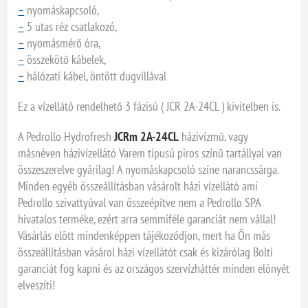
–
nyomáskapcsoló,
–
5 utas réz csatlakozó,
–
nyomásmérő óra,
–
összekötő kábelek,
–
hálózati kábel, öntött dugvillával
Ez a vízellátó rendelhető 3 fázisú ( JCR 2A-24CL ) kivitelben is.
A Pedrollo Hydrofresh
JCRm 2A-24CL
házivízmű, vagy
másnéven házivízellátó Varem típusú piros színű tartállyal van
összeszerelve gyárilag! A nyomáskapcsoló színe narancssárga.
Minden egyéb összeállításban vásárolt házi vízellátó ami
Pedrollo szivattyúval van összeépítve nem a Pedrollo SPA
hivatalos terméke, ezért arra semmiféle garanciát nem vállal!
Vásárlás elõtt mindenképpen tájékozódjon, mert ha Ön más
összeállításban vásárol házi vízellátót csak és kizárólag Bolti
garanciát fog kapni és az országos szervízháttér minden elõnyét
elveszíti!