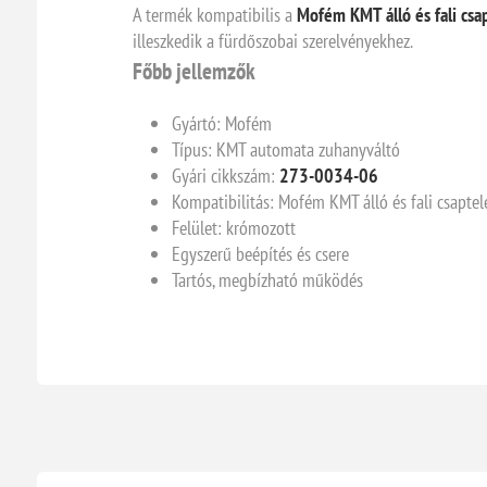
A termék kompatibilis a
Mofém KMT álló és fali csa
illeszkedik a fürdőszobai szerelvényekhez.
Főbb jellemzők
Gyártó: Mofém
Típus: KMT automata zuhanyváltó
Gyári cikkszám:
273-0034-06
Kompatibilitás: Mofém KMT álló és fali csapte
Felület: krómozott
Egyszerű beépítés és csere
Tartós, megbízható működés