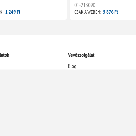
01-213090
1 249 Ft
5 876 Ft
N:
CSAK A WEBEN:
datok
Vevőszolgálat
Blog
Termékek összehasonlítása
Újdonságok