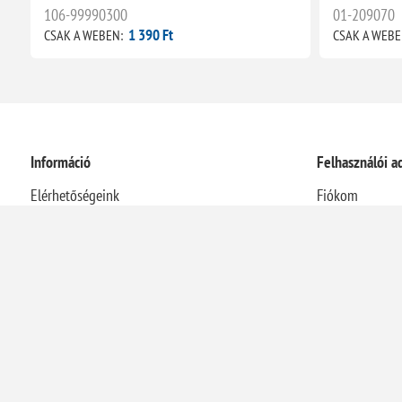
106-99990300
01-209070
1 390 Ft
CSAK A WEBEN:
CSAK A WEBE
Információ
Felhasználói a
Elérhetőségeink
Fiókom
Rólunk
Rendelések
Házhozszállítási információk
Címek
Adatvédelmi nyilatkozat
Kosár
Általános Szerződési Feltételek
Visszaélés-bejelentési rendszer
Elállás a szerződéstől
Energetikai szakreferensi jelentés