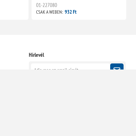
01-227080
932 Ft
CSAK A WEBEN:
C
Hírlevél
Kövessen minket