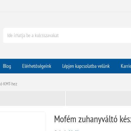
Blog
Elérhetőségeink
Lépjen kapcsolatba velünk
Karri
ló KMT-hez
Mofém zuhanyváltó kész