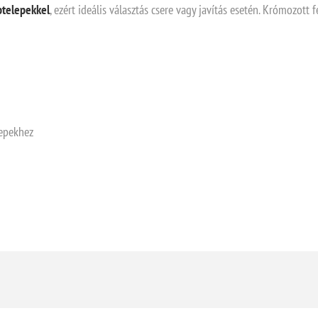
ptelepekkel
, ezért ideális választás csere vagy javítás esetén. Krómozott f
lepekhez