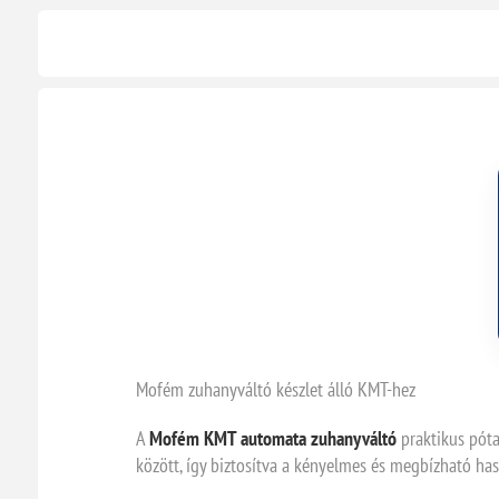
Mofém zuhanyváltó készlet álló KMT-hez
A
Mofém KMT automata zuhanyváltó
praktikus póta
között, így biztosítva a kényelmes és megbízható ha