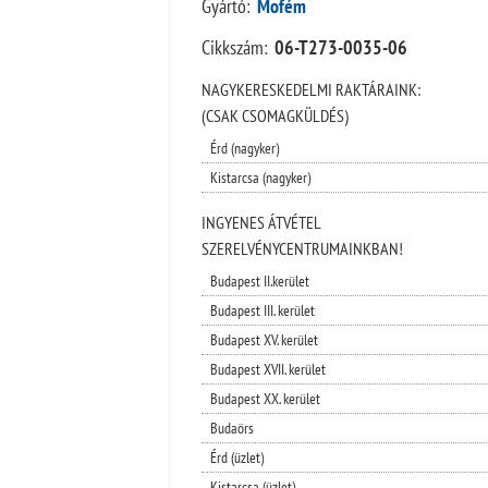
Gyártó:
Mofém
Cikkszám:
06-T273-0035-06
NAGYKERESKEDELMI RAKTÁRAINK:
(CSAK CSOMAGKÜLDÉS)
Érd (nagyker)
Kistarcsa (nagyker)
INGYENES ÁTVÉTEL
SZERELVÉNYCENTRUMAINKBAN!
Budapest II.kerület
Budapest III. kerület
Budapest XV. kerület
Budapest XVII. kerület
Budapest XX. kerület
Budaörs
Érd (üzlet)
Kistarcsa (üzlet)