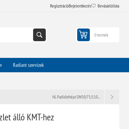
Regisztráció
Bejelentkezés
Bevásárlólista
0 termék
er
Radiant szervizek
HL Padlólefolyó DN50/75/110...
let álló KMT-hez