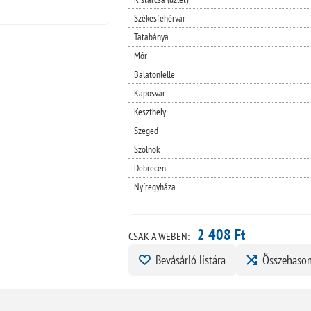
Székesfehérvár
Tatabánya
Mór
Balatonlelle
Kaposvár
Keszthely
Szeged
Szolnok
Debrecen
Nyíregyháza
2 408 Ft
CSAK A WEBEN:
Bevásárló listára
Összehason