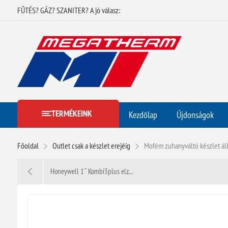
FŰTÉS? GÁZ? SZANITER? A jó válasz:
TERMÉKEINK
Kezdőlap
Újdonságok
Főoldal
Outlet csak a készlet erejéig
Mofém zuhanyváltó készlet ál
Honeywell 1˝ Kombi3plus elz...