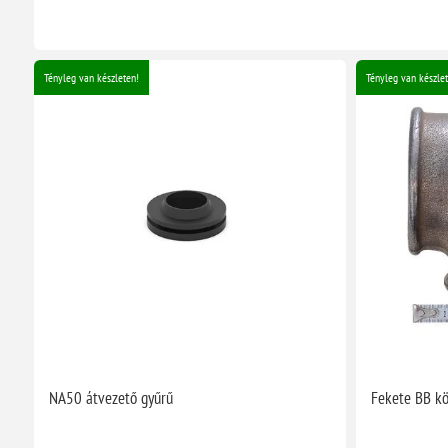
Tényleg van készleten!
Tényleg van készlet
NA50 átvezető gyűrű
Fekete BB kö