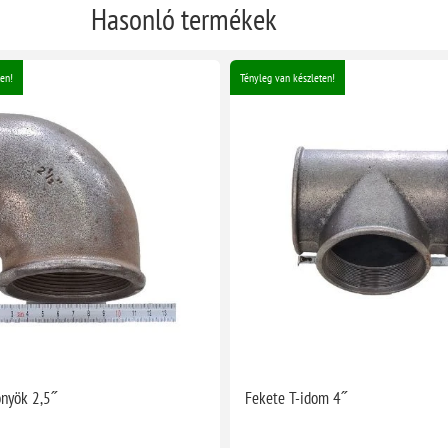
Hasonló termékek
en!
Tényleg van készleten!
nyök 2,5˝
Fekete T-idom 4˝