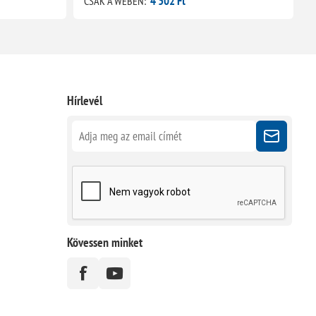
4 302 Ft
CSAK A WEBEN:
C
Hírlevél
Kövessen minket