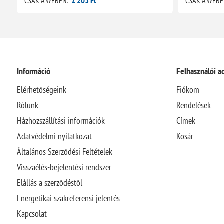
2 203 Ft
CSAK A WEBEN:
CSAK A WEBE
Információ
Felhasználói a
Elérhetőségeink
Fiókom
Rólunk
Rendelések
Házhozszállítási információk
Címek
Adatvédelmi nyilatkozat
Kosár
Általános Szerződési Feltételek
Visszaélés-bejelentési rendszer
Elállás a szerződéstől
Energetikai szakreferensi jelentés
Kapcsolat