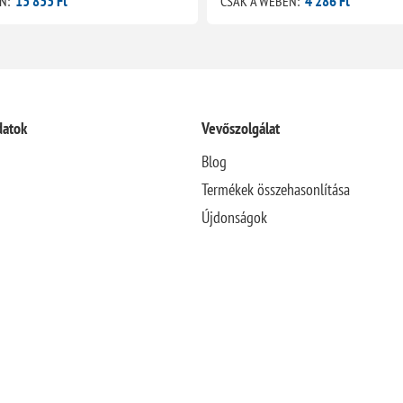
13 833 Ft
4 286 Ft
N:
CSAK A WEBEN:
datok
Vevőszolgálat
Blog
Termékek összehasonlítása
Újdonságok