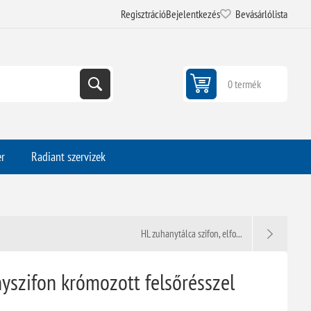
Regisztráció
Bejelentkezés
Bevásárlólista
0 termék
er
Radiant szervizek
HL zuhanytálca szifon, elfo...
szifon krómozott felsőrésszel