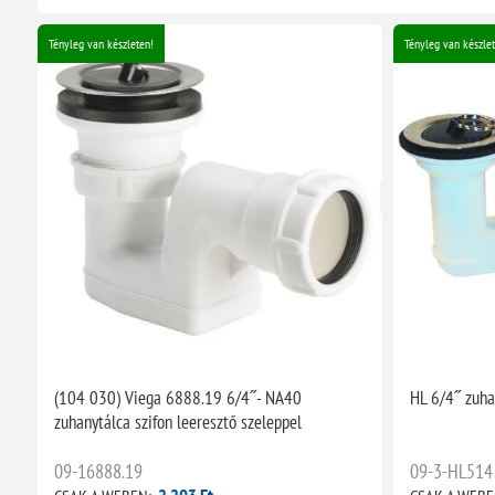
Tényleg van készleten!
Tényleg van készlet
(104 030) Viega 6888.19 6/4˝- NA40
HL 6/4˝ zuha
zuhanytálca szifon leeresztő szeleppel
09-16888.19
09-3-HL514