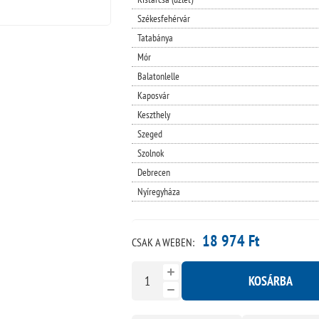
Székesfehérvár
Tatabánya
Mór
Balatonlelle
Kaposvár
Keszthely
Szeged
Szolnok
Debrecen
Nyíregyháza
18 974 Ft
CSAK A WEBEN:
KOSÁRBA