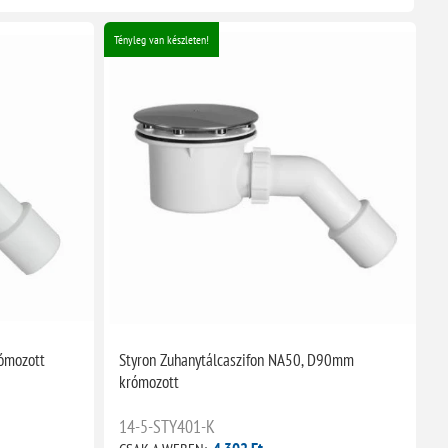
Tényleg van készleten!
Té
rómozott
Styron Zuhanytálcaszifon NA50, D90mm
S
krómozott
t
14-5-STY401-K
1