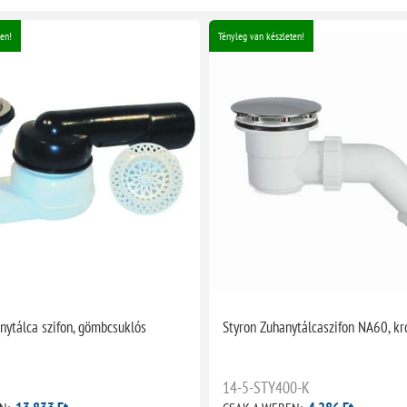
en!
Tényleg van készleten!
nytálca szifon, gömbcsuklós
Styron Zuhanytálcaszifon NA60, k
14-5-STY400-K