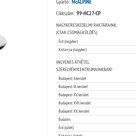
Gyártó:
McALPINE
Cikkszám:
99-HC27-CP
NAGYKERESKEDELMI RAKTÁRAINK:
(CSAK CSOMAGKÜLDÉS)
Érd (nagyker)
Kistarcsa (nagyker)
INGYENES ÁTVÉTEL
SZERELVÉNYCENTRUMAINKBAN!
Budapest II.kerület
Budapest III. kerület
Budapest XV. kerület
Budapest XVII. kerület
Budapest XX. kerület
Budaörs
Érd (üzlet)
Kistarcsa (üzlet)