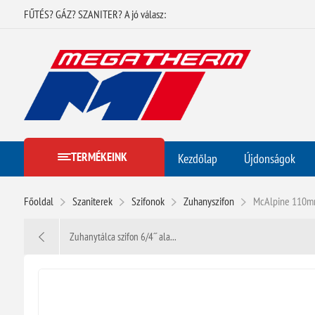
FŰTÉS? GÁZ? SZANITER? A jó válasz:
TERMÉKEINK
Kezdőlap
Újdonságok
Főoldal
Szaniterek
Szifonok
Zuhanyszifon
McAlpine 110mm
Zuhanytálca szifon 6/4˝ ala...