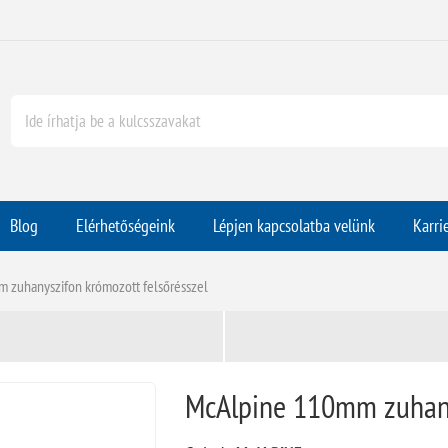
Blog
Elérhetőségeink
Lépjen kapcsolatba velünk
Karri
 zuhanyszifon krómozott felsőrésszel
McAlpine 110mm zuhany