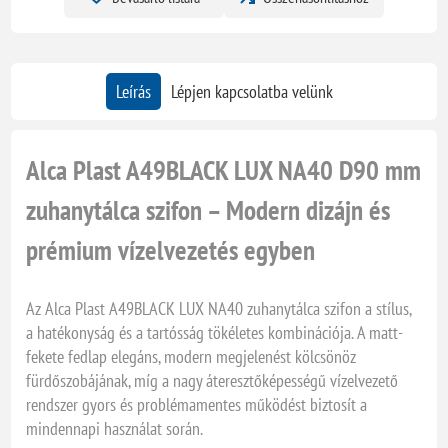
Leírás
Lépjen kapcsolatba velünk
Alca Plast A49BLACK LUX NA40 D90 mm
zuhanytálca szifon – Modern dizájn és
prémium vízelvezetés egyben
Az Alca Plast A49BLACK LUX NA40 zuhanytálca szifon a stílus,
a hatékonyság és a tartósság tökéletes kombinációja. A matt-
fekete fedlap elegáns, modern megjelenést kölcsönöz
fürdőszobájának, míg a nagy áteresztőképességű vízelvezető
rendszer gyors és problémamentes működést biztosít a
mindennapi használat során.