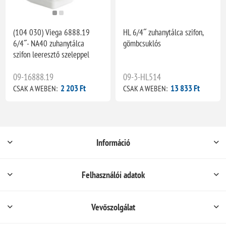
(104 030) Viega 6888.19
HL 6/4˝ zuhanytálca szifon,
6/4˝- NA40 zuhanytálca
gömbcsuklós
szifon leeresztő szeleppel
09-16888.19
09-3-HL514
2 203 Ft
13 833 Ft
CSAK A WEBEN:
CSAK A WEBEN:
Információ
Felhasználói adatok
Vevőszolgálat