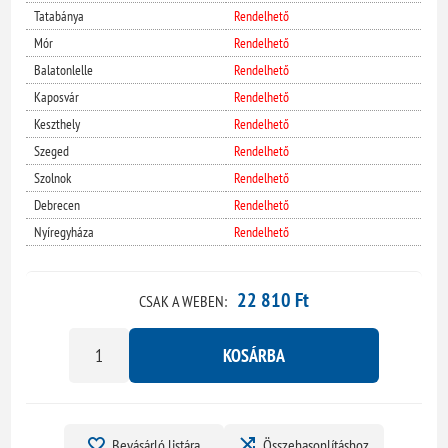
Tatabánya
Rendelhető
Mór
Rendelhető
Balatonlelle
Rendelhető
Kaposvár
Rendelhető
Keszthely
Rendelhető
Szeged
Rendelhető
Szolnok
Rendelhető
Debrecen
Rendelhető
Nyíregyháza
Rendelhető
22 810 Ft
CSAK A WEBEN:
KOSÁRBA
Bevásárló listára
Összehasonlításhoz