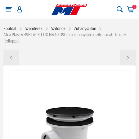
0
Főoldal
Szaniterek
Szifonok
Zuhanyszifon
Alca Plast A 49BLACK LUX NA40 D90mm zuhanytálca szifon, matt-fekete
fedlappal