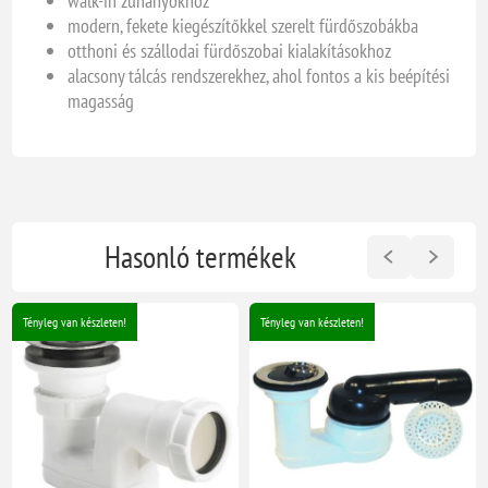
walk-in zuhanyokhoz
modern, fekete kiegészítőkkel szerelt fürdőszobákba
otthoni és szállodai fürdőszobai kialakításokhoz
alacsony tálcás rendszerekhez, ahol fontos a kis beépítési
magasság
Hasonló termékek
Tényleg van készleten!
Tényleg van készleten!