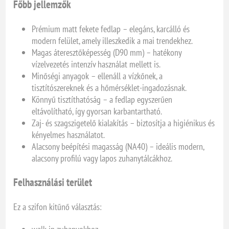
Főbb jellemzők
Prémium matt fekete fedlap – elegáns, karcálló és
modern felület, amely illeszkedik a mai trendekhez.
Magas áteresztőképesség (D90 mm) – hatékony
vízelvezetés intenzív használat mellett is.
Minőségi anyagok – ellenáll a vízkőnek, a
tisztítószereknek és a hőmérséklet-ingadozásnak.
Könnyű tisztíthatóság – a fedlap egyszerűen
eltávolítható, így gyorsan karbantartható.
Zaj- és szagszigetelő kialakítás – biztosítja a higiénikus és
kényelmes használatot.
Alacsony beépítési magasság (NA40) – ideális modern,
alacsony profilú vagy lapos zuhanytálcákhoz.
Felhasználási terület
Ez a szifon kitűnő választás: