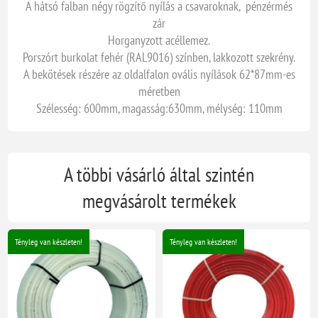
A hátsó falban négy rögzítő nyílás a csavaroknak, pénzérmés
zár
Horganyzott acéllemez.
Porszórt burkolat fehér (RAL9016) színben, lakkozott szekrény.
A bekötések részére az oldalfalon ovális nyílások 62*87mm-es
méretben
Szélesség: 600mm, magasság:630mm, mélység: 110mm
A többi vásárló által szintén
megvásárolt termékek
Tényleg van készleten!
Tényleg van készleten!