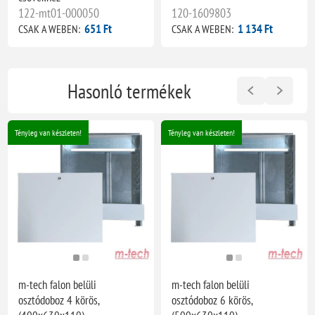
122-mt01-000050
120-1609803
651 Ft
1 134 Ft
CSAK A WEBEN:
CSAK A WEBEN:
Hasonló termékek
Tényleg van készleten!
Tényleg van készleten!
m-tech falon belüli
m-tech falon belüli
osztódoboz 4 körös,
osztódoboz 6 körös,