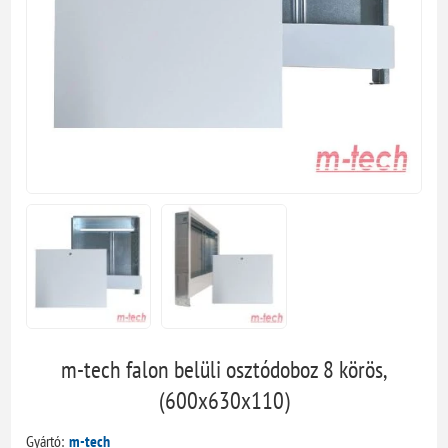
m-tech falon belüli osztódoboz 8 körös,
(600x630x110)
Gyártó:
m-tech