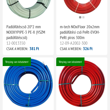
Padlófűtéscső 20*2 mm
m-tech NOxiFloor 20x2mm
NOOXYPIPE-3 PE-X (VSZM
padlófűtési cső PeRt-EVOH-
padlófűtéscső)
PeRt piros 300m
12-0013350
12-09-A2002-300
381 Ft
326 Ft
CSAK A WEBEN:
CSAK A WEBEN:
Tényleg van készleten!
Tényleg van készleten!