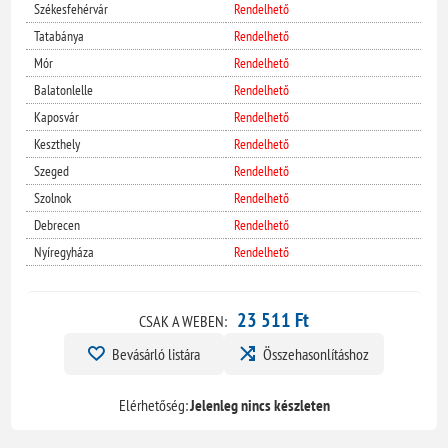
Székesfehérvár
Rendelhető
Tatabánya
Rendelhető
Mór
Rendelhető
Balatonlelle
Rendelhető
Kaposvár
Rendelhető
Keszthely
Rendelhető
Szeged
Rendelhető
Szolnok
Rendelhető
Debrecen
Rendelhető
Nyíregyháza
Rendelhető
23 511 Ft
CSAK A WEBEN:
Bevásárló listára
Összehasonlításhoz
Elérhetőség:
Jelenleg nincs készleten