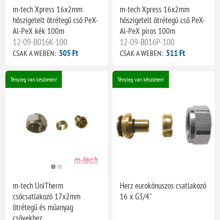
m-tech Xpress 16x2mm
m-tech Xpress 16x2mm
hőszigetelt ötrétegű cső PeX-
hőszigetelt ötrétegű cső PeX-
Al-PeX kék 100m
Al-PeX piros 100m
12-09-B016K-100
12-09-B016P-100
505 Ft
511 Ft
CSAK A WEBEN:
CSAK A WEBEN:
Tényleg van készleten!
Tényleg van készleten!
m-tech UniTherm
Herz eurokónuszos csatlakozó
csőcsatlakozó 17x2mm
16 x G3/4"
ötrétegű és műanyag
csövekhez