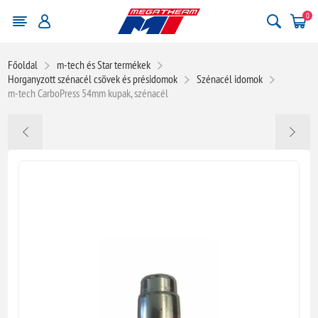
0
Főoldal
m-tech és Star termékek
Horganyzott szénacél csövek és présidomok
Szénacél idomok
m-tech CarboPress 54mm kupak, szénacél