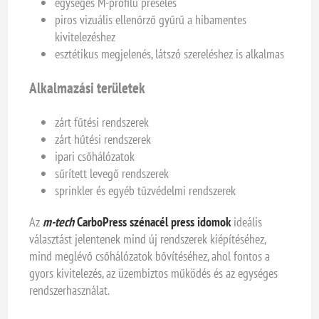
egységes M-profilú préselés
piros vizuális ellenőrző gyűrű a hibamentes
kivitelezéshez
esztétikus megjelenés, látszó szereléshez is alkalmas
Alkalmazási területek
zárt fűtési rendszerek
zárt hűtési rendszerek
ipari csőhálózatok
sűrített levegő rendszerek
sprinkler és egyéb tűzvédelmi rendszerek
Az
m-tech
CarboPress szénacél press idomok
ideális
választást jelentenek mind új rendszerek kiépítéséhez,
mind meglévő csőhálózatok bővítéséhez, ahol fontos a
gyors kivitelezés, az üzembiztos működés és az egységes
rendszerhasználat.