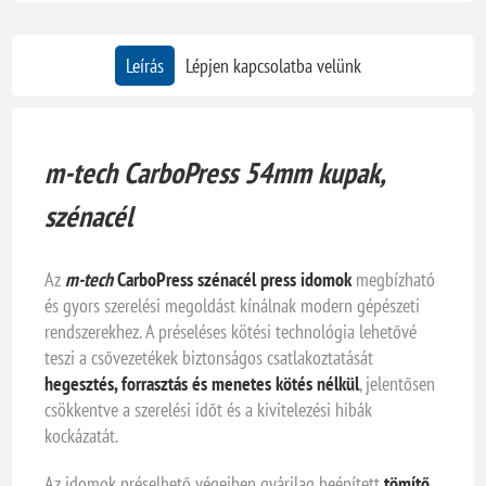
Leírás
Lépjen kapcsolatba velünk
m-tech CarboPress 54mm kupak,
szénacél
Az
m-tech
CarboPress szénacél press idomok
megbízható
és gyors szerelési megoldást kínálnak modern gépészeti
rendszerekhez. A préseléses kötési technológia lehetővé
teszi a csővezetékek biztonságos csatlakoztatását
hegesztés, forrasztás és menetes kötés nélkül
, jelentősen
csökkentve a szerelési időt és a kivitelezési hibák
kockázatát.
Az idomok préselhető végeiben gyárilag beépített
tömítő