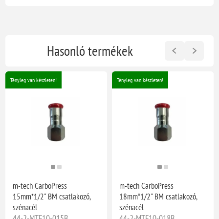
Hasonló termékek
Tényleg van készleten!
Tényleg van készleten!
m-tech CarboPress
m-tech CarboPress
15mm*1/2" BM csatlakozó,
18mm*1/2" BM csatlakozó,
szénacél
szénacél
44-2-MTF10-015B
44-2-MTF10-018B