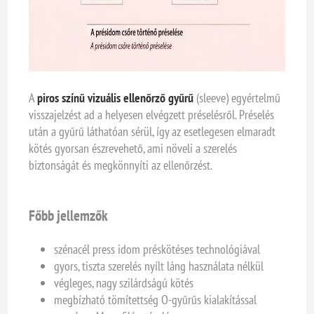
A
piros színű vizuális ellenőrző gyűrű
(sleeve) egyértelmű
visszajelzést ad a helyesen elvégzett préselésről. Préselés
után a gyűrű láthatóan sérül, így az esetlegesen elmaradt
kötés gyorsan észrevehető, ami növeli a szerelés
biztonságát és megkönnyíti az ellenőrzést.
Főbb jellemzők
szénacél press idom préskötéses technológiával
gyors, tiszta szerelés nyílt láng használata nélkül
végleges, nagy szilárdságú kötés
megbízható tömítettség O-gyűrűs kialakítással