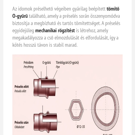
Az idomok préselhető végeiben gyárilag beépített
tömítő
O-gyűrű
található, amely a préselés során összenyomódva
biztosítja a megbízható és tartós tömítettséget. A préselés
egyidejűleg
mechanikai rögzítést
is létrehoz, amely
megakadályozza a cső elmozdulását és elfordulását, így a
kötés hosszú távon is stabil marad.