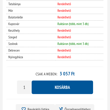
Tatabánya
Rendelhető
Mór
Rendelhető
Balatonlelle
Rendelhető
Kaposvár
Raktáron (több, mint 3 db)
Keszthely
Rendelhető
Szeged
Rendelhető
Szolnok
Raktáron (több, mint 3 db)
Debrecen
Rendelhető
Nyíregyháza
Rendelhető
3 057 Ft
CSAK A WEBEN:
KOSÁRBA
Bevásárló listára
Összehasonlításhoz