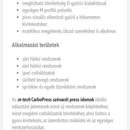
megbízható tömítettség O-gyűrűs kialakítással
egységes M-profilú préselés
piros vizuális ellenőrző gyűrű a hibamentes
kivitelezéshez
esztétikus megjelenés, látszó szereléshez is alkalmas
Alkalmazási területek
zárt fűtési rendszerek
zárt hűtési rendszerek
ipari csőhálózatok
sűrített levegő rendszerek
sprinkler és egyéb tűzvédelmi rendszerek
Az
m-tech
CarboPress szénacél press idomok
ideális
választást jelentenek mind új rendszerek kiépítéséhez,
mind meglévő csőhálózatok bővítéséhez, ahol fontos a
gyors kivitelezés, az üzembiztos működés és az egységes
rendszerhasználat.