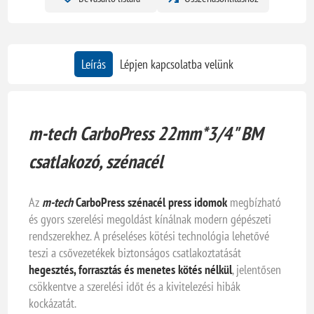
Leírás
Lépjen kapcsolatba velünk
m-tech CarboPress 22mm*3/4" BM
csatlakozó, szénacél
Az
m-tech
CarboPress szénacél press idomok
megbízható
és gyors szerelési megoldást kínálnak modern gépészeti
rendszerekhez. A préseléses kötési technológia lehetővé
teszi a csővezetékek biztonságos csatlakoztatását
hegesztés, forrasztás és menetes kötés nélkül
, jelentősen
csökkentve a szerelési időt és a kivitelezési hibák
kockázatát.