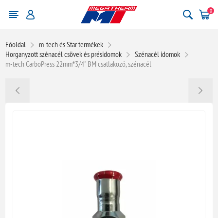
0
Főoldal
m-tech és Star termékek
Horganyzott szénacél csövek és présidomok
Szénacél idomok
m-tech CarboPress 22mm*3/4" BM csatlakozó, szénacél