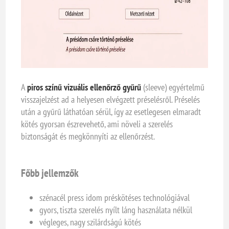
A
piros színű vizuális ellenőrző gyűrű
(sleeve) egyértelmű
visszajelzést ad a helyesen elvégzett préselésről. Préselés
után a gyűrű láthatóan sérül, így az esetlegesen elmaradt
kötés gyorsan észrevehető, ami növeli a szerelés
biztonságát és megkönnyíti az ellenőrzést.
Főbb jellemzők
szénacél press idom préskötéses technológiával
gyors, tiszta szerelés nyílt láng használata nélkül
végleges, nagy szilárdságú kötés