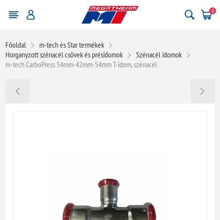
0
Főoldal
m-tech és Star termékek
Horganyzott szénacél csövek és présidomok
Szénacél idomok
m-tech CarboPress 54mm-42mm-54mm T-idom, szénacél