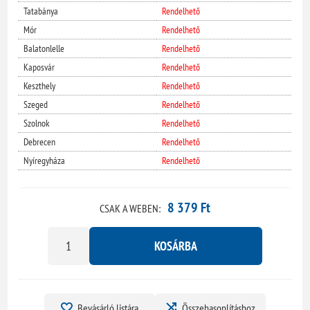
Tatabánya
Rendelhető
Mór
Rendelhető
Balatonlelle
Rendelhető
Kaposvár
Rendelhető
Keszthely
Rendelhető
Szeged
Rendelhető
Szolnok
Rendelhető
Debrecen
Rendelhető
Nyíregyháza
Rendelhető
8 379 Ft
CSAK A WEBEN:
KOSÁRBA
Bevásárló listára
Összehasonlításhoz