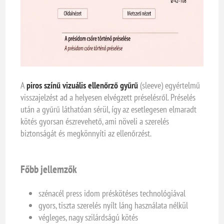
A
piros színű vizuális ellenőrző gyűrű
(sleeve) egyértelmű
visszajelzést ad a helyesen elvégzett préselésről. Préselés
után a gyűrű láthatóan sérül, így az esetlegesen elmaradt
kötés gyorsan észrevehető, ami növeli a szerelés
biztonságát és megkönnyíti az ellenőrzést.
Főbb jellemzők
szénacél press idom préskötéses technológiával
gyors, tiszta szerelés nyílt láng használata nélkül
végleges, nagy szilárdságú kötés