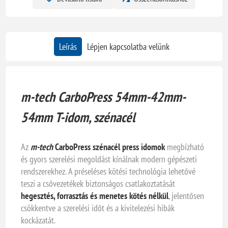
Leírás
Lépjen kapcsolatba velünk
m-tech CarboPress 54mm-42mm-
54mm T-idom, szénacél
Az
m-tech
CarboPress szénacél press idomok
megbízható
és gyors szerelési megoldást kínálnak modern gépészeti
rendszerekhez. A préseléses kötési technológia lehetővé
teszi a csővezetékek biztonságos csatlakoztatását
hegesztés, forrasztás és menetes kötés nélkül
, jelentősen
csökkentve a szerelési időt és a kivitelezési hibák
kockázatát.