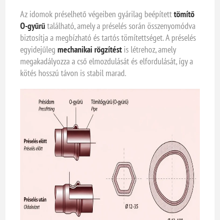
Az idomok préselhető végeiben gyárilag beépített
tömítő
O-gyűrű
található, amely a préselés során összenyomódva
biztosítja a megbízható és tartós tömítettséget. A préselés
egyidejűleg
mechanikai rögzítést
is létrehoz, amely
megakadályozza a cső elmozdulását és elfordulását, így a
kötés hosszú távon is stabil marad.