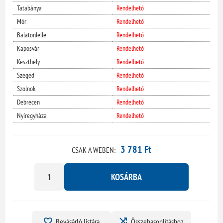
Tatabánya
Rendelhető
Mór
Rendelhető
Balatonlelle
Rendelhető
Kaposvár
Rendelhető
Keszthely
Rendelhető
Szeged
Rendelhető
Szolnok
Rendelhető
Debrecen
Rendelhető
Nyíregyháza
Rendelhető
3 781 Ft
CSAK A WEBEN:
KOSÁRBA
Bevásárló listára
Összehasonlításhoz