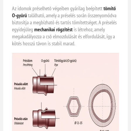
Az idomok préselhető végeiben gyárilag beépített
tömítő
O-gyűrű
található, amely a préselés során összenyomódva
biztosítja a megbízható és tartós tömítettséget. A préselés
egyidejűleg
mechanikai rögzítést
is létrehoz, amely
megakadályozza a cső elmozdulását és elfordulását, így a
kötés hosszú távon is stabil marad.