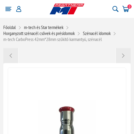
0
Főoldal
m-tech és Star termékek
Horganyzott szénacél csövek és présidomok
Szénacél idomok
m-tech CarboPress 42mm*28mm szűkítő karmantyú, szénacél