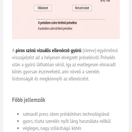
A
piros színű vizuális ellenőrző gyűrű
(sleeve) egyértelmű
visszajelzést ad a helyesen elvégzett préselésről. Préselés
után a gyűrű láthatóan sérül, így az esetlegesen elmaradt
kötés gyorsan észrevehető, ami növeli a szerelés
biztonságát és megkönnyíti az ellenőrzést.
Főbb jellemzők
szénacél press idom préskötéses technológiával
gyors, tiszta szerelés nyílt láng használata nélkül
végleges, nagy szilárdságú kötés