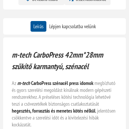
Leírás
Lépjen kapcsolatba velünk
m-tech CarboPress 42mm*28mm
szűkítő karmantyú, szénacél
Az
m-tech
CarboPress szénacél press idomok
megbízható
és gyors szerelési megoldást kínálnak modern gépészeti
rendszerekhez. A préseléses kötési technológia lehetővé
teszi a csővezetékek biztonságos csatlakoztatását
hegesztés, forrasztás és menetes kötés nélkül
, jelentősen
csökkentve a szerelési időt és a kivitelezési hibák
kockázatát.