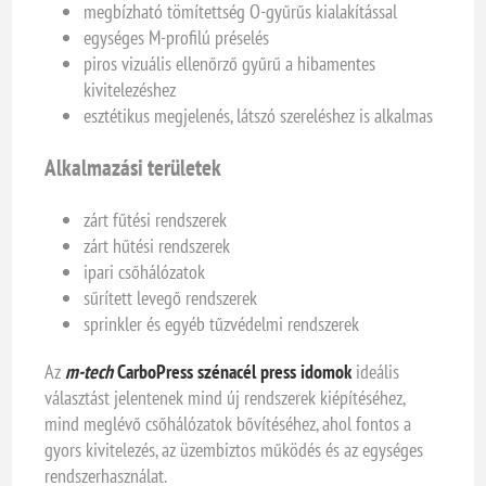
megbízható tömítettség O-gyűrűs kialakítással
egységes M-profilú préselés
piros vizuális ellenőrző gyűrű a hibamentes
kivitelezéshez
esztétikus megjelenés, látszó szereléshez is alkalmas
Alkalmazási területek
zárt fűtési rendszerek
zárt hűtési rendszerek
ipari csőhálózatok
sűrített levegő rendszerek
sprinkler és egyéb tűzvédelmi rendszerek
Az
m-tech
CarboPress szénacél press idomok
ideális
választást jelentenek mind új rendszerek kiépítéséhez,
mind meglévő csőhálózatok bővítéséhez, ahol fontos a
gyors kivitelezés, az üzembiztos működés és az egységes
rendszerhasználat.