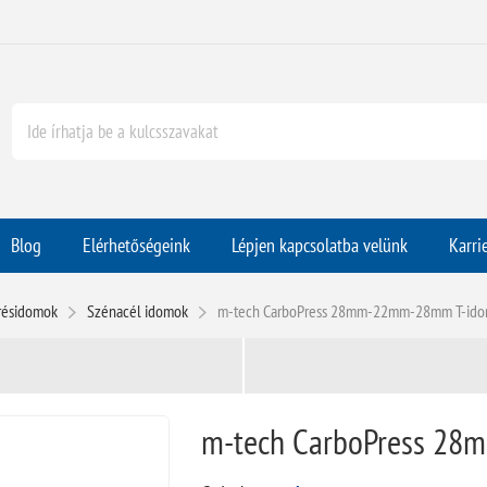
Blog
Elérhetőségeink
Lépjen kapcsolatba velünk
Karri
présidomok
Szénacél idomok
m-tech CarboPress 28mm-22mm-28mm T-idom
m-tech CarboPress 28