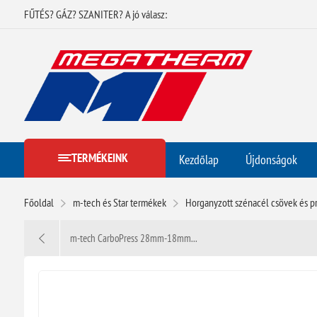
FŰTÉS? GÁZ? SZANITER? A jó válasz:
TERMÉKEINK
Kezdőlap
Újdonságok
Főoldal
m-tech és Star termékek
Horganyzott szénacél csövek és 
m-tech CarboPress 28mm-18mm...