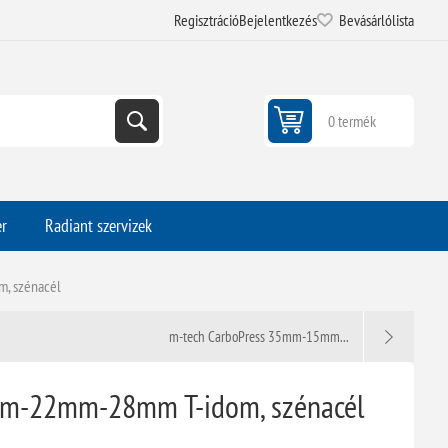
Regisztráció
Bejelentkezés
Bevásárlólista
0 termék
er
Radiant szervizek
, szénacél
m-tech CarboPress 35mm-15mm...
mm-22mm-28mm T-idom, szénacél