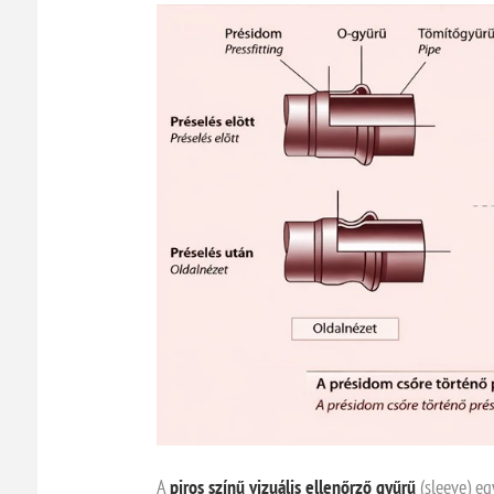
A
piros színű vizuális ellenőrző gyűrű
(sleeve) eg