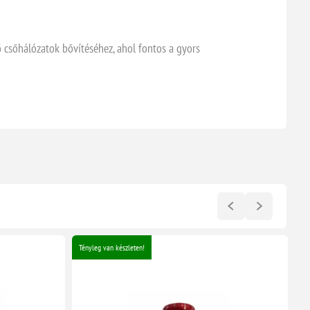
ő csőhálózatok bővítéséhez, ahol fontos a gyors
Tényleg van készleten!
Té