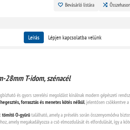
Bevásárló listára
Összehason
Leírás
Lépjen kapcsolatba velünk
-28mm T-idom, szénacél
bízható és gyors szerelési megoldást kínálnak modern gépészeti rendsze
t
hegesztés, forrasztás és menetes kötés nélkül
, jelentősen csökkentve a 
tt
tömítő O-gyűrű
található, amely a préselés során összenyomódva biztos
ehoz, amely megakadályozza a cső elmozdulását és elfordulását, így a köt