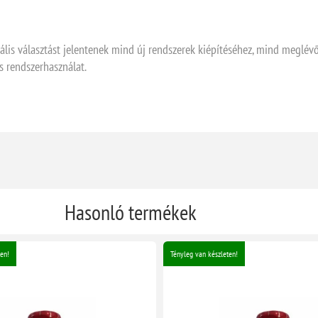
ális választást jelentenek mind új rendszerek kiépítéséhez, mind meglév
s rendszerhasználat.
Hasonló termékek
en!
Tényleg van készleten!