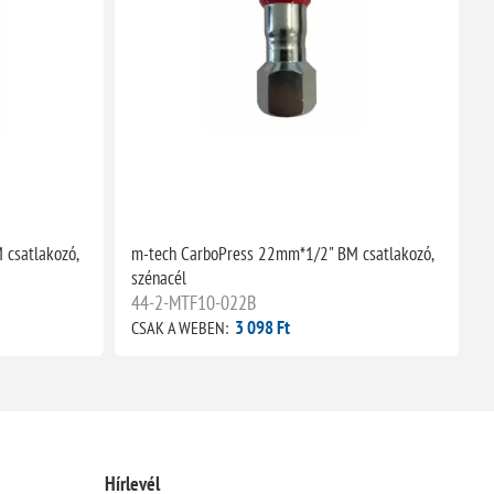
csatlakozó,
m-tech CarboPress 22mm*1/2" BM csatlakozó,
m
szénacél
s
44-2-MTF10-022B
3 098 Ft
CSAK A WEBEN:
C
Hírlevél