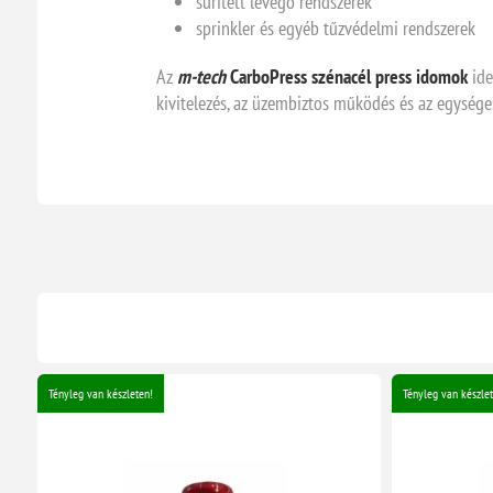
sűrített levegő rendszerek
sprinkler és egyéb tűzvédelmi rendszerek
Az
m-tech
CarboPress szénacél press idomok
ide
kivitelezés, az üzembiztos működés és az egysége
Tényleg van készleten!
Tényleg van készlet