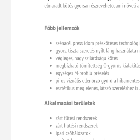
elmaradt kötés gyorsan észrevehető, ami növeli a 
Főbb jellemzők
szénacél press idom préskötéses technológi
gyors, tiszta szerelés nyílt láng használata n
végleges, nagy szilárdságú kötés
megbízható tömítettség O-gyűrűs kialakítás
egységes M-profilú préselés
piros vizuális ellenőrző gyűrű a hibamentes
esztétikus megjelenés, látszó szereléshez is
Alkalmazási területek
zárt fűtési rendszerek
zárt hűtési rendszerek
ipari csőhálózatok