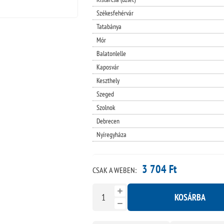
Székesfehérvár
Tatabánya
Mór
Balatonlelle
Kaposvár
Keszthely
Szeged
Szolnok
Debrecen
Nyíregyháza
3 704 Ft
CSAK A WEBEN:
KOSÁRBA