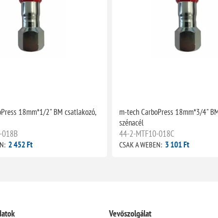
oPress 18mm*1/2" BM csatlakozó,
m-tech CarboPress 18mm*3/4" BM 
szénacél
-018B
44-2-MTF10-018C
2 452 Ft
3 101 Ft
N:
CSAK A WEBEN:
datok
Vevőszolgálat