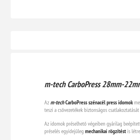
m-tech CarboPress 28mm-22mm
Az
m-tech
CarboPress szénacél press idomok
meg
teszi a csővezetékek biztonságos csatlakoztatásá
Az idomok préselhető végeiben gyárilag beépíte
préselés egyidejűleg
mechanikai rögzítést
is létr