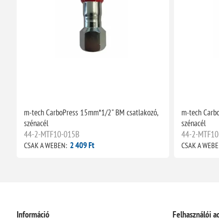
m-tech CarboPress 15mm*1/2" BM csatlakozó,
m-tech Carb
szénacél
szénacél
44-2-MTF10-015B
44-2-MTF10
2 409 Ft
CSAK A WEBEN:
CSAK A WEBE
Információ
Felhasználói a