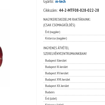
Gyártó:
m-tech
Cikkszám:
44-2-MTF08-028-022-28
NAGYKERESKEDELMI RAKTÁRAINK:
(CSAK CSOMAGKÜLDÉS)
Érd (nagyker)
Kistarcsa (nagyker)
INGYENES ÁTVÉTEL
SZERELVÉNYCENTRUMAINKBAN!
Budapest II.kerület
Budapest III. kerület
Budapest XV. kerület
Budapest XVII. kerület
Budapest XX. kerület
Budaörs
Érd (üzlet)
Kistarcsa (üzlet)