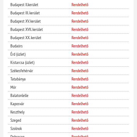
Budapest II.kerület
Rendelhető
Budapest III. kerület
Rendelhető
Budapest XV. kerület
Rendelhető
Budapest XVII. kerület
Rendelhető
Budapest XX. kerület
Rendelhető
Budaörs
Rendelhető
Érd (üzlet)
Rendelhető
Kistarcsa (üzlet)
Rendelhető
Székesfehérvár
Rendelhető
Tatabánya
Rendelhető
Mór
Rendelhető
Balatonlelle
Rendelhető
Kaposvár
Rendelhető
Keszthely
Rendelhető
Szeged
Rendelhető
Szolnok
Rendelhető
Debrecen
Rendelhető