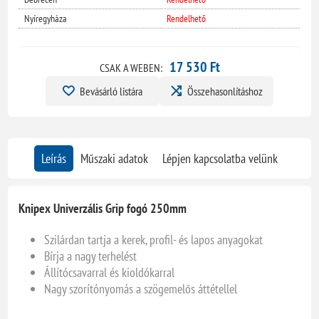
Nyíregyháza
Rendelhető
17 530 Ft
CSAK A WEBEN:
Bevásárló listára
Összehasonlításhoz
Leírás
Műszaki adatok
Lépjen kapcsolatba velünk
Knipex Univerzális Grip fogó 250mm
Szilárdan tartja a kerek, profil- és lapos anyagokat
Bírja a nagy terhelést
Állítócsavarral és kioldókarral
Nagy szorítónyomás a szögemelős áttétellel