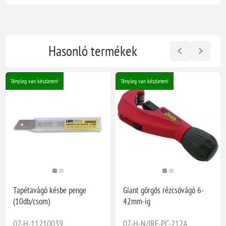
Hasonló termékek
Tényleg van készleten!
Tényleg van készleten!
Tapétavágó késbe penge
Giant görgős rézcsővágó 6-
(10db/csom)
42mm-ig
07-H-11210039
07-H-N/JRF-PC-212A