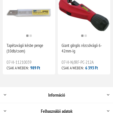
Tapétavágó késbe penge
Giant görgős rézcsővágó 6-
(10db/csom)
42mm-ig
07-H-11210039
07-H-N/JRF-PC-212A
989 Ft
6 393 Ft
CSAK A WEBEN:
CSAK A WEBEN:
Információ
Felhasználói adatok