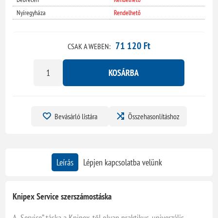
Nyíregyháza
Rendelhető
71 120 Ft
CSAK A WEBEN:
KOSÁRBA
Bevásárló listára
Összehasonlításhoz
Leírás
Lépjen kapcsolatba velünk
Knipex Service szerszámostáska
A „Service” táska a Knipex‑től olyan praktikus, univerzális