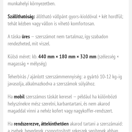
munkahelyi környezetben.
Szállíthatóság:
állítható vállpánt gyors‑kioldóval + két hordfül;
tehát kézben vagy vállon is vihető komfortosan.
A táska
üres
— szerszámot nem tartalmaz, így szabadon
rendezheted, mit viszel.
Külső méret: kb.
440 mm × 180 mm × 320 mm
(szélesség ×
magasság × mélység)
Teherbírás / ajánlott szerszámmennyiség: a gyártó 10‑12 kg‑ig
javasolja, alkalmazkodva a szerszámok súlyához.
Ha
mobil
szerszámos táskát keresel — például ha különböző
helyszínekre mész szerelni, karbantartani, és nem akarod
magaddal vinni a nehéz kofert vagy nagykoffer‑rendszert.
Ha
rendszerezve, áttekinthetően
akarod tartani a szerszámaid:
a zsebek, hevederek, csoportosított rekeszek segítenek abban,