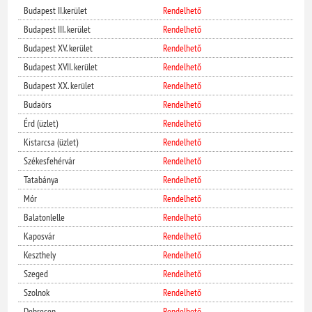
Budapest II.kerület
Rendelhető
Budapest III. kerület
Rendelhető
Budapest XV. kerület
Rendelhető
Budapest XVII. kerület
Rendelhető
Budapest XX. kerület
Rendelhető
Budaörs
Rendelhető
Érd (üzlet)
Rendelhető
Kistarcsa (üzlet)
Rendelhető
Székesfehérvár
Rendelhető
Tatabánya
Rendelhető
Mór
Rendelhető
Balatonlelle
Rendelhető
Kaposvár
Rendelhető
Keszthely
Rendelhető
Szeged
Rendelhető
Szolnok
Rendelhető
Debrecen
Rendelhető