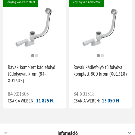
Tényleg van készleten!
Tényleg van készleten!
Ravak komplett kádlefolyó
Ravak kádlefolyó túlfolyóval
túlfolyóval, króm (84-
komplett 800 króm (X01318)
X01305)
84-X01305
84-X01318
11 825 Ft
13 050 Ft
CSAK A WEBEN:
CSAK A WEBEN:
Információ