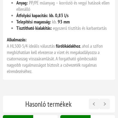
Anyag:
PP/PE műanyag – korrózió és vegyi hatások ellen
ellenálló
Átfolyási kapacitás:
kb. 0,83 l/s
Telepítési magasság:
kb.
93 mm
Tisztítható kialakítás:
egyszerű tisztítás és karbantartás
Alkalmazás:
A HL500-5/4 ideális választás
fürdőkádakhoz
, ahol a szifon
megbízhatóan kell elvezesse a vizet és megakadályozza a
csatornaszag visszaáramlását. A forgatható gömbcsukló
nagyobb rugalmasságot biztosít a csővezeték rugalmas
elrendezéséhez.
Hasonló termékek