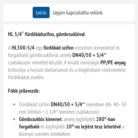
Leírás
Lépjen kapcsolatba velünk
HL 5/4˝ fürdőkádszifon, gömbcsuklóval
A
HL500-5/4
egy
fürdőkád szifon
vízszintes kimenettel és
forgatható gömbcsuklóval, amely
DN40/50 × 5/4″
csatlakozási mérettel készült. A kiváló minőségű
PP/PE anyag
biztosítja a hosszú élettartamot és a megbízható vízelvezetést
fürdőkádak esetén.
Főbb jellemzők:
Fürdőkád szifon
DN40/50 × 5/4″
méretben (kb. 40–50
mm kifolyó + 1 1/4″ menetes csatlakozás)
Gömbcsuklós kimenet
, amely legfeljebb
280°-ban
forgatható
és legfeljebb
10°-os lejtést tesz lehetővé
a
könnyű szerelés érdekében