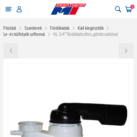
0
Főoldal
Szaniterek
Fürdőkádak
Kád kiegészítők
Le- és túlfolyók szifonnal
HL 5/4˝ fürdőkádszifon, gömbcsuklóval