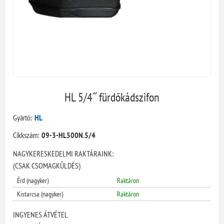
HL 5/4˝ fürdőkádszifon
Gyártó:
HL
Cikkszám:
09-3-HL500N.5/4
NAGYKERESKEDELMI RAKTÁRAINK:
(CSAK CSOMAGKÜLDÉS)
Érd (nagyker)
Raktáron
Kistarcsa (nagyker)
Raktáron
INGYENES ÁTVÉTEL