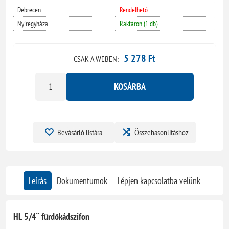
Debrecen
Rendelhető
Nyíregyháza
Raktáron (1 db)
5 278 Ft
CSAK A WEBEN:
KOSÁRBA
Bevásárló listára
Összehasonlításhoz
Leírás
Dokumentumok
Lépjen kapcsolatba velünk
HL 5/4˝ fürdőkádszifon