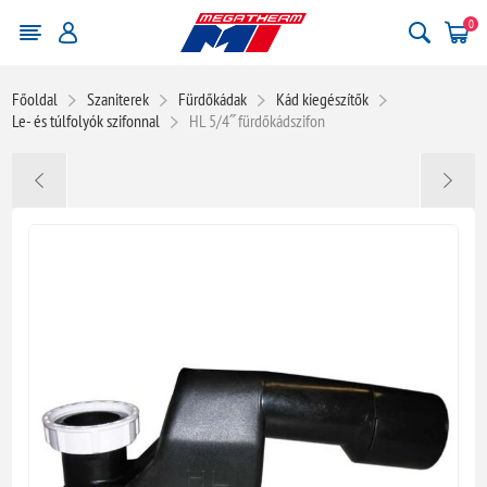
0
Főoldal
Szaniterek
Fürdőkádak
Kád kiegészítők
Le- és túlfolyók szifonnal
HL 5/4˝ fürdőkádszifon