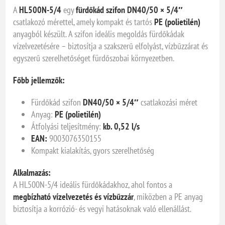
A
HL500N-5/4
egy
fürdőkád szifon
DN40/50 × 5/4″
csatlakozó mérettel, amely kompakt és tartós
PE (polietilén)
anyagból készült. A szifon ideális megoldás fürdőkádak
vízelvezetésére – biztosítja a szakszerű elfolyást, vízbűzzárat és
egyszerű szerelhetőséget fürdőszobai környezetben.
Főbb jellemzők:
Fürdőkád szifon
DN40/50 × 5/4″
csatlakozási méret
Anyag:
PE (polietilén)
Átfolyási teljesítmény:
kb. 0,52 l/s
EAN:
9003076350155
Kompakt kialakítás, gyors szerelhetőség
Alkalmazás:
A HL500N-5/4 ideális fürdőkádakhoz, ahol fontos a
megbízható vízelvezetés és vízbűzzár
, miközben a PE anyag
biztosítja a korrózió- és vegyi hatásoknak való ellenállást.