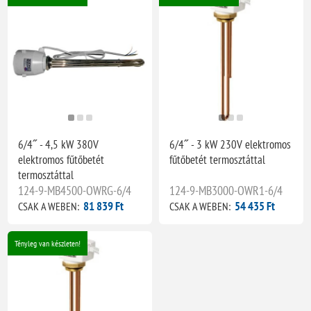
6/4˝ - 4,5 kW 380V
6/4˝ - 3 kW 230V elektromos
elektromos fűtőbetét
fűtőbetét termosztáttal
termosztáttal
124-9-MB4500-OWRG-6/4
124-9-MB3000-OWR1-6/4
81 839 Ft
54 435 Ft
CSAK A WEBEN:
CSAK A WEBEN:
Tényleg van készleten!