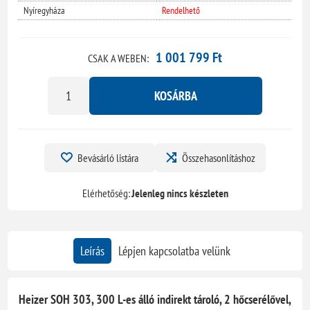
Nyíregyháza
Rendelhető
1 001 799 Ft
CSAK A WEBEN:
KOSÁRBA
Bevásárló listára
Összehasonlításhoz
Elérhetőség:
Jelenleg nincs készleten
Leírás
Lépjen kapcsolatba velünk
Heizer SOH 303, 300 L-es álló indirekt tároló, 2 hőcserélővel,