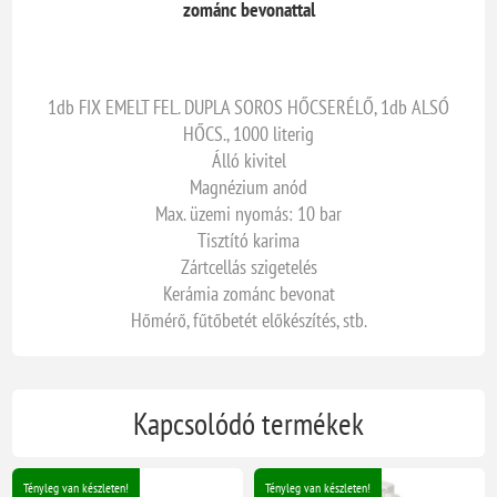
zománc bevonattal
1db FIX EMELT FEL. DUPLA SOROS HŐCSERÉLŐ, 1db ALSÓ
HŐCS., 1000 literig
Álló kivitel
Magnézium anód
Max. üzemi nyomás: 10 bar
Tisztító karima
Zártcellás szigetelés
Kerámia zománc bevonat
Hőmérő, fűtőbetét előkészítés, stb.
Kapcsolódó termékek
Tényleg van készleten!
Tényleg van készleten!