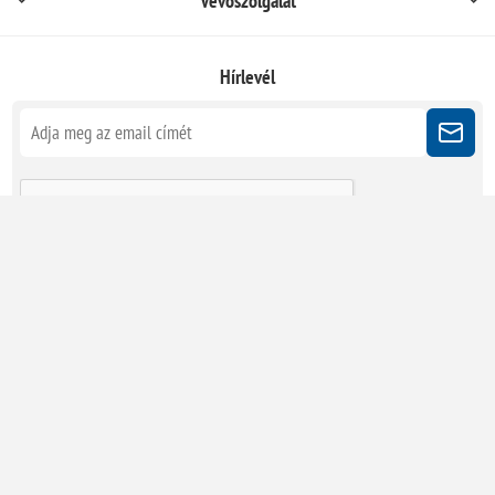
Vevőszolgálat
Hírlevél
Kövessen minket