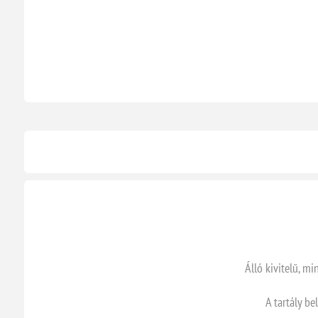
Álló kivitelű, mi
A tartály b