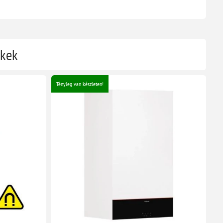
ékek
Tényleg van készleten!