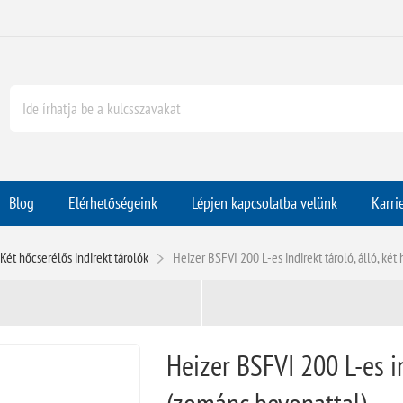
Blog
Elérhetőségeink
Lépjen kapcsolatba velünk
Karri
Két hőcserélős indirekt tárolók
Heizer BSFVI 200 L-es indirekt tároló, álló, ké
Heizer BSFVI 200 L-es in
(zománc bevonattal)