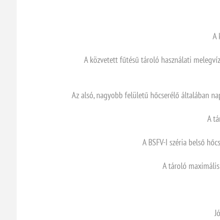
A 
A közvetett fűtésű tároló használati melegvíz
Az alsó, nagyobb felületű hőcserélő általában na
A tá
A BSFV-I széria belső hőc
A tároló maximáli
J