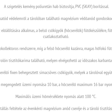
A szigetelés kemény poliuretán hab biztosítja, PVC (SKAY) borítással.
katód védelemről a tárolóban található magnézium védőanód gondoskod
 előállítására alkalmas, a belső csőkígyók (hőcserélők) fűtőkészülékre, fű
csatlakoztatható.
pkollektoros rendszerre, míg a felső hőcserélő kazánra, magas hőfokú fűt
rolón tisztítókarima található, melyen elvégezhető az időszakos karbanta
serélői fixen behegesztett simacsöves csőkígyók, melyek a tárolóval egy
s megengedett üzemi nyomása 10 bar, a hőcserélő maximum 16 bar nyom
Maximális üzemi hőmérséklete nyomás alatt 100 °C.
ótállás feltétele az évenkénti magnézium anód cseréje és a tároló tisztítás