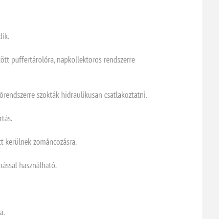
ik.
tött puffertárolóra, napkollektoros rendszerre
őrendszerre szokták hidraulikusan csatlakoztatni.
rtás.
ütt kerülnek zománcozásra.
ással használható.
a.