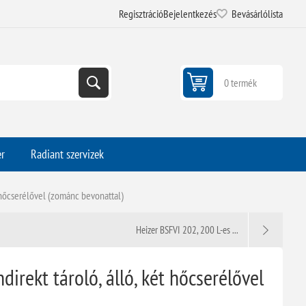
Regisztráció
Bejelentkezés
Bevásárlólista
0 termék
er
Radiant szervizek
t hőcserélővel (zománc bevonattal)
Heizer BSFVI 202, 200 L-es ...
direkt tároló, álló, két hőcserélővel