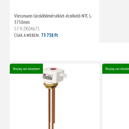
Viessmann tárolóhőmérséklet-érzékelő NTC L-
3750mm
57-V-ZK04671
73 758 Ft
CSAK A WEBEN:
Tényleg van készleten!
Tényleg van készlet