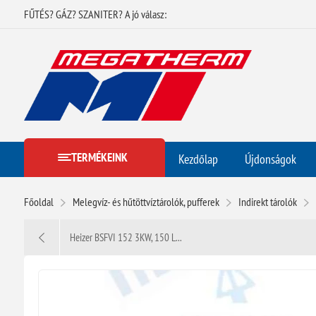
FŰTÉS? GÁZ? SZANITER? A jó válasz:
TERMÉKEINK
Kezdőlap
Újdonságok
Főoldal
Melegvíz- és hűtöttvíztárolók, pufferek
Indirekt tárolók
Heizer BSFVI 152 3KW, 150 L...