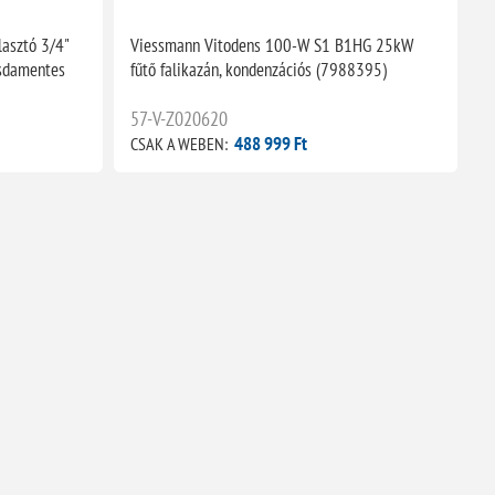
lasztó 3/4"
Viessmann Vitodens 100-W S1 B1HG 25kW
zsdamentes
fűtő falikazán, kondenzációs (7988395)
57-V-Z020620
488 999 Ft
CSAK A WEBEN: