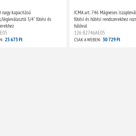
0 nagy kapacitású
ICMA art. 746 Mágneses iszaplevá
/légleválasztó 3/4" fűtési és
fűtési és hűtési rendszerekhez ro
zerekhez
hálóval
AE05
126-82746AE05
25 673 Ft
30 729 Ft
N:
CSAK A WEBEN: