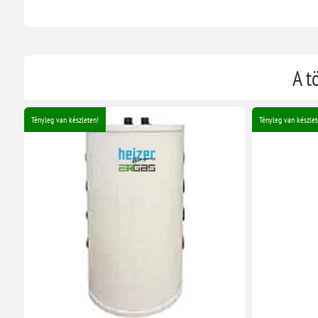
A t
Tényleg van készleten!
Tényleg van készlet