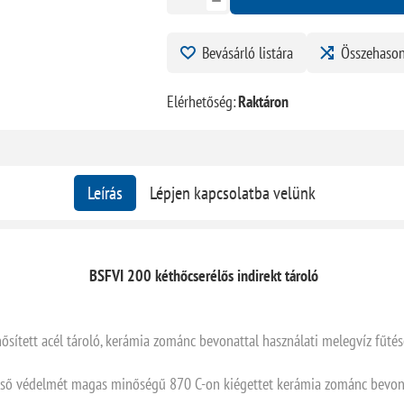
Bevásárló listára
Összehason
Elérhetőség:
Raktáron
Leírás
Lépjen kapcsolatba velünk
BSFVI 200 kéthőcserélős indirekt tároló
nősített acél tároló, kerámia zománc bevonattal használati melegvíz fűtés
első védelmét magas minőségű 870 C-on kiégettet kerámia zománc bevonat