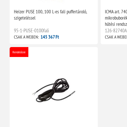
Heizer PUSE 100, 100 L-es fali puffertároló,
ICMA art. 74
szigeteléssel
mikrobuborék
hűtési rends
95-1-PUSE-0100fali
126-82740
145 367 Ft
CSAK A WEBEN:
CSAK A WEBE
Rendelésre