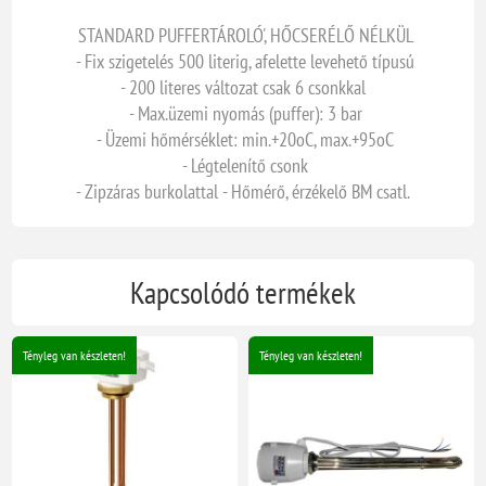
STANDARD PUFFERTÁROLÓ', HŐCSERÉLŐ NÉLKÜL
- Fix szigetelés 500 literig, afelette levehető típusú
- 200 literes változat csak 6 csonkkal
- Max.üzemi nyomás (puffer): 3 bar
- Üzemi hőmérséklet: min.+20oC, max.+95oC
- Légtelenítő csonk
- Zipzáras burkolattal - Hőmérő, érzékelő BM csatl.
Kapcsolódó termékek
Tényleg van készleten!
Tényleg van készleten!