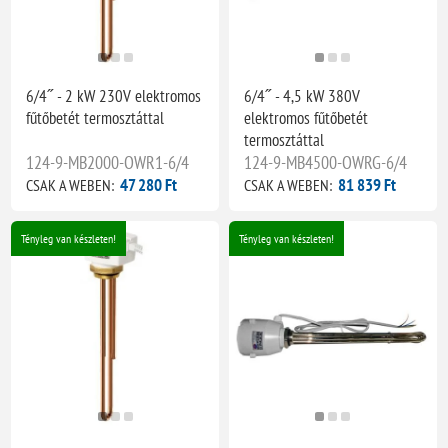
6/4˝ - 2 kW 230V elektromos
6/4˝ - 4,5 kW 380V
fűtőbetét termosztáttal
elektromos fűtőbetét
termosztáttal
124-9-MB2000-OWR1-6/4
124-9-MB4500-OWRG-6/4
47 280 Ft
81 839 Ft
CSAK A WEBEN:
CSAK A WEBEN:
Tényleg van készleten!
Tényleg van készleten!