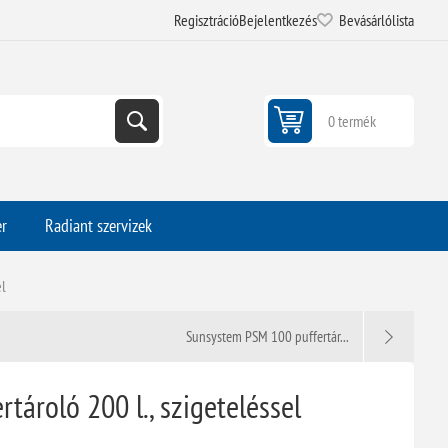
Regisztráció
Bejelentkezés
Bevásárlólista
0 termék
er
Radiant szervizek
el
Sunsystem PSM 100 puffertár...
tároló 200 l., szigeteléssel