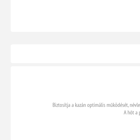
Biztosítja a kazán optimális működését, névl
A hőt a p