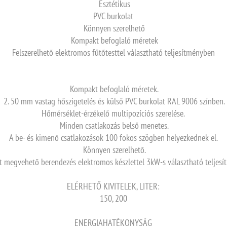
Esztétikus
PVC burkolat
Könnyen szerelhető
Kompakt befoglaló méretek
Felszerelhető elektromos fűtőtesttel választható teljesítményben
Kompakt befoglaló méretek.
2. 50 mm vastag hőszigetelés és külső PVC burkolat RAL 9006 színben.
Hőmérséklet-érzékelő multipozíciós szerelése.
Minden csatlakozás belső menetes.
A be- és kimenő csatlakozások 100 fokos szögben helyezkednek el.
Könnyen szerelhető.
 megvehető berendezés elektromos készlettel 3kW-s választható teljes
ELÉRHETŐ KIVITELEK, LITER:
150, 200
ENERGIAHATÉKONYSÁG