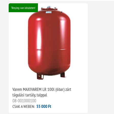
Tényleg van készleten!
Varem MAXIVAREM LR 100l (6bar) zárt
tágulási tartály, talppal
08-001000100
55 000 Ft
CSAK A WEBEN: