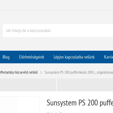
Blog
Elérhetőségeink
Lépjen kapcsolatba velünk
Karri
ffertartály hőcserélő nélkül
Sunsystem PS 200 puffertároló 200 l., szigeteléss
Sunsystem PS 200 puffer