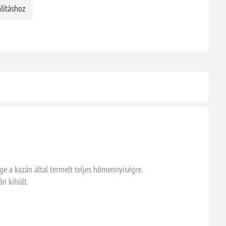
lításhoz
e a kazán által termelt teljes hőmennyiségre.
án kihűlt.