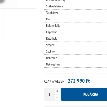
Székesfehérvár
Tatabánya
Mór
Balatonlelle
Kaposvár
Keszthely
Szeged
Szolnok
Debrecen
Nyíregyháza
272 990 Ft
CSAK A WEBEN:
KOSÁRBA