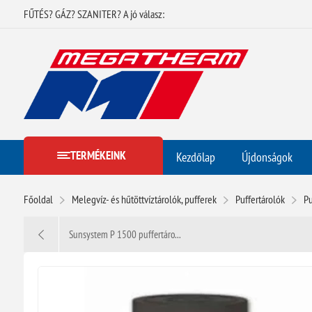
FŰTÉS? GÁZ? SZANITER? A jó válasz:
TERMÉKEINK
Kezdőlap
Újdonságok
Főoldal
Melegvíz- és hűtöttvíztárolók, pufferek
Puffertárolók
Pu
Sunsystem P 1500 puffertáro...