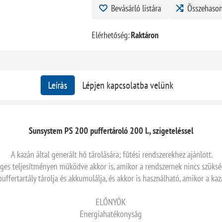
Bevásárló listára
Összehason
Elérhetőség:
Raktáron
Leírás
Lépjen kapcsolatba velünk
Sunsystem PS 200 puffertároló 200 l., szigeteléssel
A kazán által generált hő tárolására; fűtési rendszerekhez ajánlott.
eges teljesítményen működve akkor is, amikor a rendszernek nincs szükség
uffertartály tárolja és akkumulálja, és akkor is használható, amikor a kaz
ELŐNYÖK
Energiahatékonyság