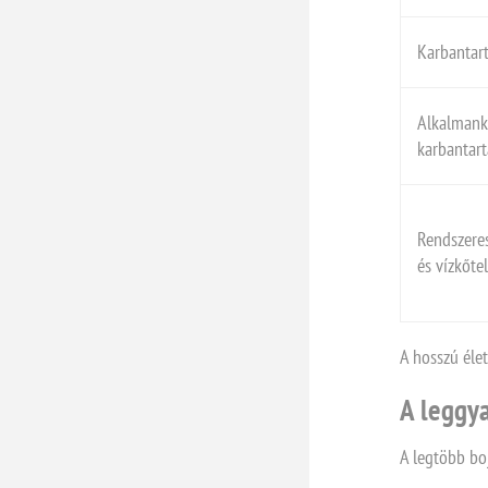
Karbantart
Alkalmank
karbantart
Rendszere
és vízkőte
A hosszú élet
A leggya
A legtöbb bo