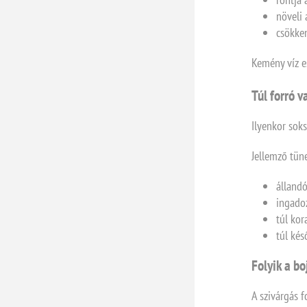
növeli 
csökken
Kemény víz es
Túl forró v
Ilyenkor sok
Jellemző tün
állandó
ingado
túl kor
túl kés
Folyik a bo
A szivárgás f