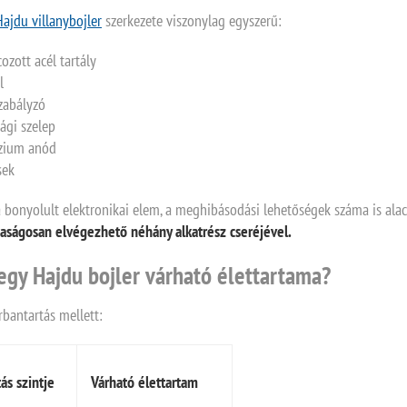
Hajdu villanybojler
szerkezete viszonylag egyszerű:
zott acél tartály
ál
zabályzó
sági szelep
zium anód
sek
a bonyolult elektronikai elem, a meghibásodási lehetőségek száma is al
daságosan elvégezhető néhány alkatrész cseréjével.
gy Hajdu bojler várható élettartama?
rbantartás mellett:
ás szintje
Várható élettartam