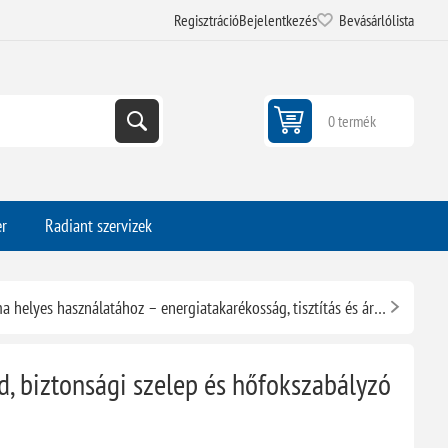
Regisztráció
Bejelentkezés
Bevásárlólista
0 termék
er
Radiant szervizek
10 tipp a klíma helyes használatához – energiatakarékosság, tisztítás és árak 2026-ban
ód, biztonsági szelep és hőfokszabályzó