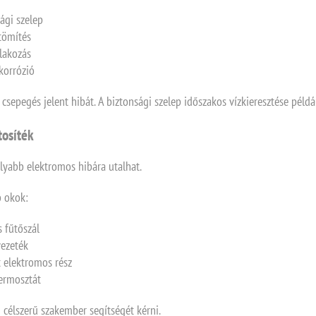
sági szelep
tömítés
tlakozás
 korrózió
sepegés jelent hibát. A biztonsági szelep időszakos vízkieresztése péld
tosíték
yabb elektromos hibára utalhat.
 okok:
s fűtőszál
vezeték
t elektromos rész
termosztát
 célszerű szakember segítségét kérni.