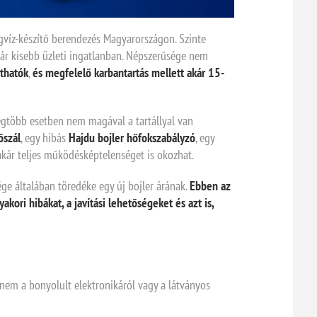
gvíz-készítő berendezés Magyarországon. Szinte
kár kisebb üzleti ingatlanban. Népszerűsége nem
íthatók
,
és megfelelő karbantartás mellett
akár 15-
gtöbb esetben nem magával a tartállyal van
őszál
, egy hibás
Hajdu bojler hőfokszabályzó
, egy
kár teljes működésképtelenséget is okozhat.
sége általában töredéke egy új bojler árának.
Ebben az
ori hibákat, a javítási lehetőségeket és azt is,
nem a bonyolult elektronikáról vagy a látványos