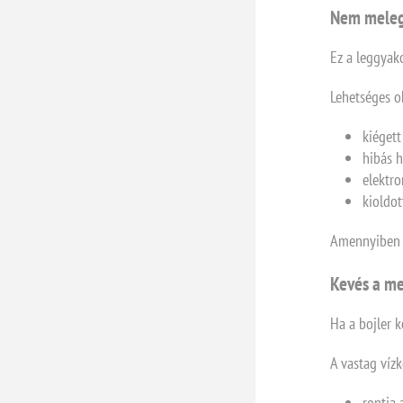
Nem melegí
Ez a leggyak
Lehetséges o
kiégett
hibás 
elektr
kioldo
Amennyiben a
Kevés a me
Ha a bojler k
A vastag vízk
rontja