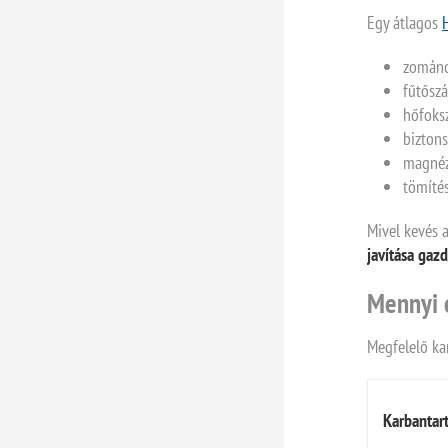
Egy átlagos
zománco
fűtősz
hőfoks
bizton
magné
tömíté
Mivel kevés 
javítása gaz
Mennyi e
Megfelelő ka
Karbantart