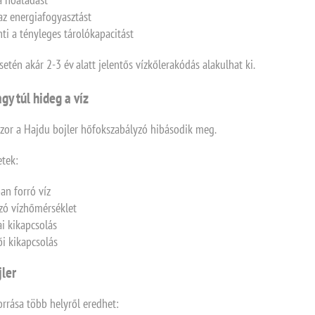
az energiafogyasztást
ti a tényleges tárolókapacitást
etén akár 2-3 év alatt jelentős vízkőlerakódás alakulhat ki.
agy túl hideg a víz
szor a Hajdu bojler hőfokszabályzó hibásodik meg.
etek:
an forró víz
zó vízhőmérséklet
ai kikapcsolás
ői kikapcsolás
jler
orrása több helyről eredhet: