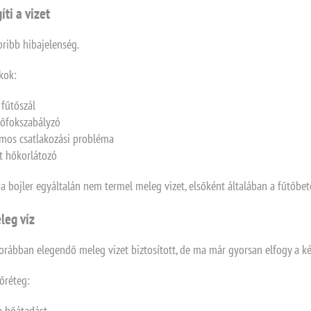
ti a vizet
oribb hibajelenség.
kok:
 fűtőszál
hőfokszabályzó
omos csatlakozási probléma
tt hőkorlátozó
 bojler egyáltalán nem termel meleg vizet, elsőként általában a fűtőbeté
leg víz
orábban elegendő meleg vizet biztosított, de ma már gyorsan elfogy a kés
őréteg:
 a hőátadást