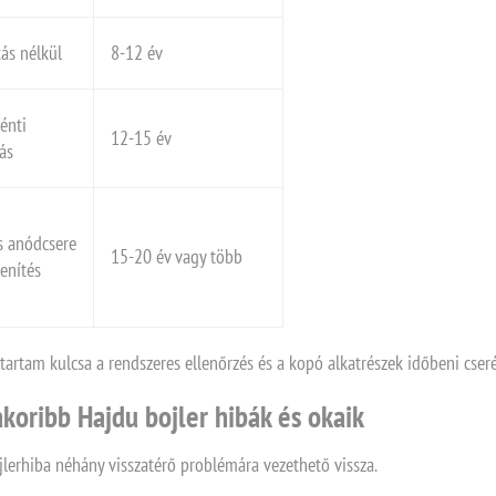
ás nélkül
8-12 év
énti
12-15 év
ás
s anódcsere
15-20 év vagy több
lenítés
tartam kulcsa a rendszeres ellenőrzés és a kopó alkatrészek időbeni cseré
koribb Hajdu bojler hibák és okaik
jlerhiba néhány visszatérő problémára vezethető vissza.