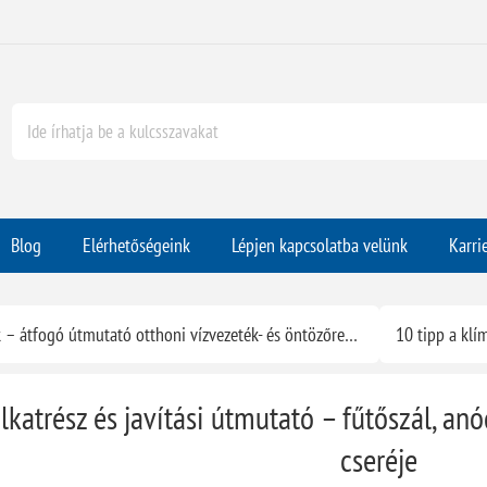
Blog
Elérhetőségeink
Lépjen kapcsolatba velünk
Karri
PVC cső és PVC idomok – átfogó útmutató otthoni vízvezeték- és öntözőrendszerekhez
alkatrész és javítási útmutató – fűtőszál, an
cseréje