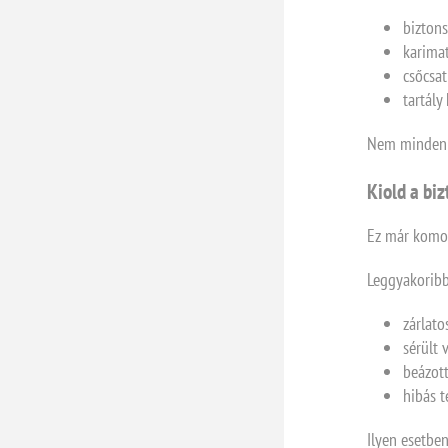
bizton
karima
csőcsa
tartály
Nem minden c
Kiold a biz
Ez már komol
Leggyakoribb
zárlato
sérült 
beázot
hibás 
Ilyen esetben