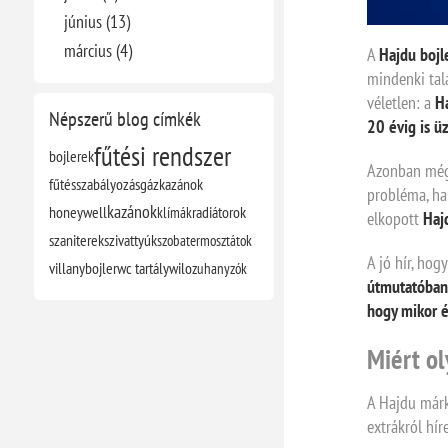
június (13)
március (4)
A
Hajdu bojl
mindenki tal
véletlen: a
Ha
Népszerű blog címkék
20 évig is 
fűtési rendszer
bojlerek
Azonban még 
fűtésszabályozás
gázkazánok
probléma, ha
kazánok
honeywell
klímák
radiátorok
elkopott
Haj
szaniterek
szivattyúk
szobatermosztátok
A jó hír, hog
villanybojler
wc tartály
wilo
zuhanyzók
útmutatóban 
hogy mikor é
Miért ol
A Hajdu márk
extrákról hír