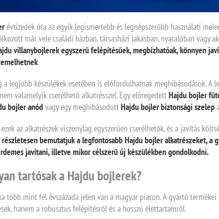
er
évtizedek óta az egyik legismertebb és legnépszerűbb használati mele
álkozott már vele családi házban, társasházi lakásban, nyaralóban vagy a
jdu villanybojlerek
egyszerű felépítésűek, megbízhatóak, könnyen jav
üzemelhetnek
.
a legjobb készülékek esetében is előfordulhatnak meghibásodások. A le
nem valamelyik cserélhető alkatrésszel. Egy elöregedett
Hajdu bojler fűt
du bojler anód
vagy egy meghibásodott
Hajdu bojler biztonsági szelep
a
y ezek az alkatrészek viszonylag egyszerűen cserélhetők, és a javítás költ
részletesen bemutatjuk a legfontosabb Hajdu bojler alkatrészeket, a gyak
rdemes javítani, illetve mikor célszerű új készülékben gondolkodni.
yan tartósak a Hajdu bojlerek?
a több mint fél évszázada jelen van a magyar piacon. A gyártó termékei 
esek, hanem a robusztus felépítésről és a hosszú élettartamról.