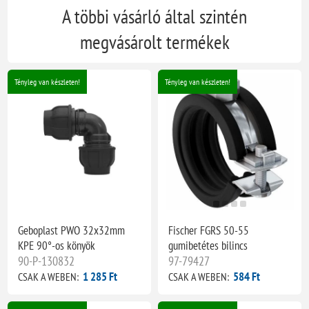
A többi vásárló által szintén
megvásárolt termékek
Tényleg van készleten!
Tényleg van készleten!
Geboplast PWO 32x32mm
Fischer FGRS 50-55
KPE 90°-os könyök
gumibetétes bilincs
90-P-130832
97-79427
1 285 Ft
584 Ft
CSAK A WEBEN:
CSAK A WEBEN: