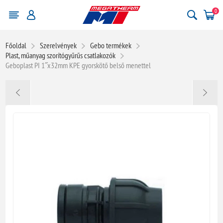
0
Főoldal
Szerelvények
Gebo termékek
Plast, műanyag szorítógyűrűs csatlakozók
Geboplast PI 1˝x32mm KPE gyorskötő belső menettel