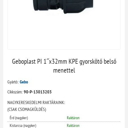
Geboplast PI 1˝x32mm KPE gyorskötő belső
menettel
Gyártó:
Gebo
Cikkszám:
90-P-13013203
NAGYKERESKEDELMI RAKTÁRAINK:
(CSAK CSOMAGKÜLDÉS)
Érd (nagyker)
Raktáron
Kistarcsa (nagyker)
Raktáron