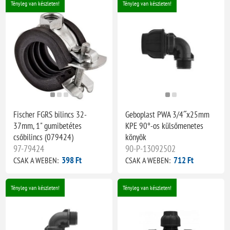
Tényleg van készleten!
Tényleg van készleten!
Fischer FGRS bilincs 32-
Geboplast PWA 3/4˝x25mm
37mm, 1" gumibetétes
KPE 90°-os külsőmenetes
csőbilincs (079424)
könyök
97-79424
90-P-13092502
398 Ft
712 Ft
CSAK A WEBEN:
CSAK A WEBEN:
Tényleg van készleten!
Tényleg van készleten!