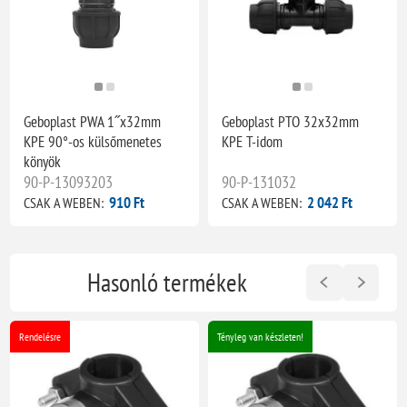
Geboplast PWA 1˝x32mm
Geboplast PTO 32x32mm
KPE 90°-os külsőmenetes
KPE T-idom
könyök
90-P-13093203
90-P-131032
910 Ft
2 042 Ft
CSAK A WEBEN:
CSAK A WEBEN:
Hasonló termékek
Rendelésre
Tényleg van készleten!