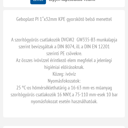
Geboplast PI 1˝x32mm KPE gyorskötő belső menettel
A szorítógyűrűs csatlakozók DVGW2 GW335-B3 munkalapja
szerint bevizsgáltak a DIN 8074, ill. a DIN EN 12201
szerinti PE csövekre.
Az összes ivóvízzel érintkező elem megfelel a jelenlegi
higiéniai előírásoknak.
Közeg: ivóvíz
Nyomásfokozatok:
25 ºC-os hőmérséklethatárig a 16-63 mm-es műanyag
szorítógyűrűs csatlakozók 16 NNY, a 75-110 mm-esek 10 bar
nyomásfokozat esetén használhatóak.