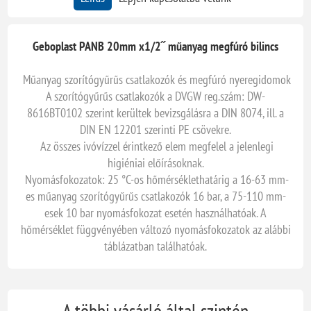
Geboplast PANB 20mm x1/2˝ műanyag megfúró bilincs
Műanyag szorítógyűrűs csatlakozók és megfúró nyeregidomok
A szorítógyűrűs csatlakozók a DVGW reg.szám: DW-
8616BT0102 szerint kerültek bevizsgálásra a DIN 8074, ill. a
DIN EN 12201 szerinti PE csövekre.
Az összes ivóvízzel érintkező elem megfelel a jelenlegi
higiéniai előírásoknak.
Nyomásfokozatok: 25 °C-os hőmérséklethatárig a 16-63 mm-
es műanyag szorítógyűrűs csatlakozók 16 bar, a 75-110 mm-
esek 10 bar nyomásfokozat esetén használhatóak. A
hőmérséklet függvényében változó nyomásfokozatok az alábbi
táblázatban találhatóak.
A többi vásárló által szintén