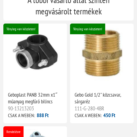
megvásárolt termékek
Tényleg van készleten!
Tényleg van készleten!
Geboplast PANB 32mm x1˝
Gebo Gold 1/2" közcsavar,
műanyag megfúró bilincs
sárgaréz
90-13213203
111-G-280-4BR
888 Ft
450 Ft
CSAK A WEBEN:
CSAK A WEBEN:
Rendelésre