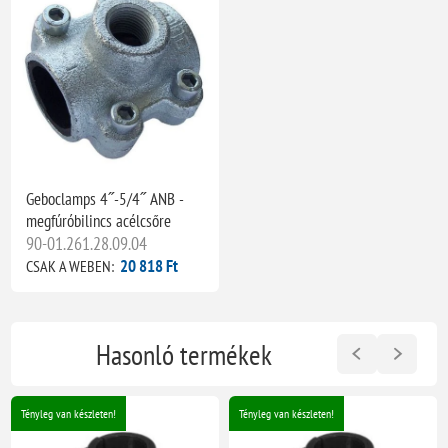
Geboclamps 4˝-5/4˝ ANB -
megfúróbilincs acélcsőre
90-01.261.28.09.04
20 818 Ft
CSAK A WEBEN:
Hasonló termékek
Tényleg van készleten!
Tényleg van készleten!