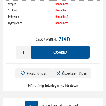
Szeged
Rendelhető
Szolnok
Rendelhető
Debrecen
Rendelhető
Nyíregyháza
Rendelhető
714 Ft
CSAK A WEBEN:
KOSÁRBA
Bevásárló listára
Összehasonlításhoz
Elérhetőség:
Jelenleg nincs készleten
Leírás
Lépjen kapcsolatba velünk