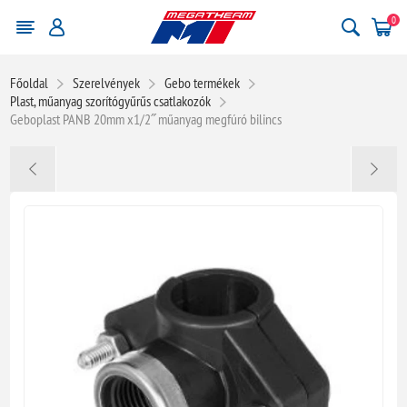
0
Főoldal
Szerelvények
Gebo termékek
Plast, műanyag szorítógyűrűs csatlakozók
Geboplast PANB 20mm x1/2˝ műanyag megfúró bilincs