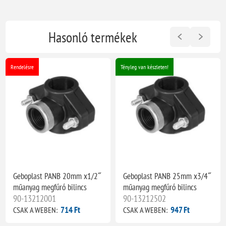
Hasonló termékek
Rendelésre
Tényleg van készleten!
Geboplast PANB 20mm x1/2˝
Geboplast PANB 25mm x3/4˝
műanyag megfúró bilincs
műanyag megfúró bilincs
90-13212001
90-13212502
714 Ft
947 Ft
CSAK A WEBEN:
CSAK A WEBEN: