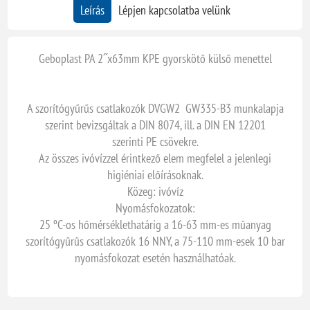
Leírás
Lépjen kapcsolatba velünk
Geboplast PA 2˝x63mm KPE gyorskötő külső menettel
A szorítógyűrűs csatlakozók DVGW2 GW335-B3 munkalapja
szerint bevizsgáltak a DIN 8074, ill. a DIN EN 12201
szerinti PE csövekre.
Az összes ivóvízzel érintkező elem megfelel a jelenlegi
higiéniai előírásoknak.
Közeg: ivóvíz
Nyomásfokozatok:
25 ºC-os hőmérséklethatárig a 16-63 mm-es műanyag
szorítógyűrűs csatlakozók 16 NNY, a 75-110 mm-esek 10 bar
nyomásfokozat esetén használhatóak.