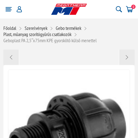
0
Főoldal
Szerelvények
Gebo termékek
Plast, műanyag szorítógyűrűs csatlakozók
Geboplast PA 2,5˝x75mm KPE gyorskötő külső menettel