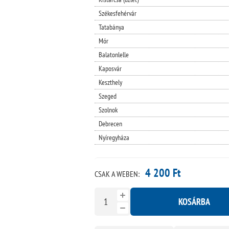
Székesfehérvár
Tatabánya
Mór
Balatonlelle
Kaposvár
Keszthely
Szeged
Szolnok
Debrecen
Nyíregyháza
4 200 Ft
CSAK A WEBEN:
KOSÁRBA