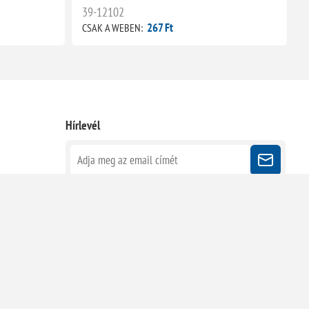
39-12102
267 Ft
CSAK A WEBEN:
C
Hírlevél
Kövessen minket