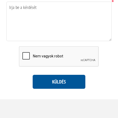
*
KÜLDÉS