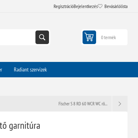
Regisztráció
Bejelentkezés
Bevásárlólista
0 termék
er
Radiant szervizek
Fischer S 8 RD 60 WCR WC rö...
tő garnitúra