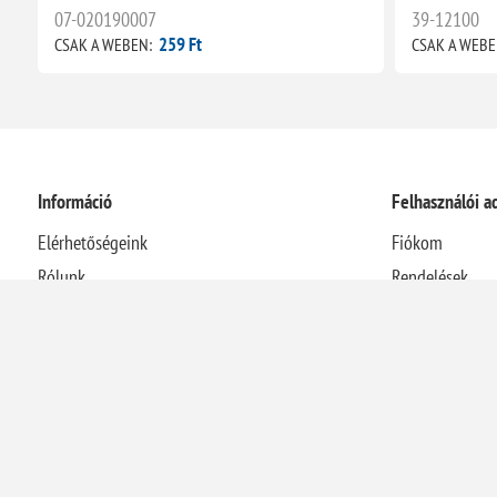
07-020190007
39-12100
259 Ft
CSAK A WEBEN:
CSAK A WEBE
Információ
Felhasználói a
Elérhetőségeink
Fiókom
Rólunk
Rendelések
Házhozszállítási információk
Címek
Adatvédelmi nyilatkozat
Kosár
Általános Szerződési Feltételek
Visszaélés-bejelentési rendszer
Elállás a szerződéstől
Energetikai szakreferensi jelentés