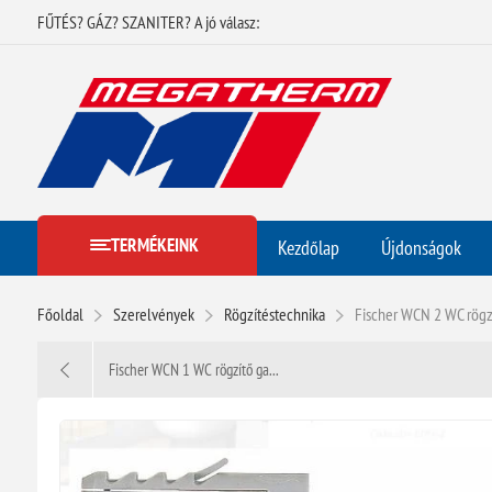
FŰTÉS? GÁZ? SZANITER? A jó válasz:
TERMÉKEINK
Kezdőlap
Újdonságok
Főoldal
Szerelvények
Rögzítéstechnika
Fischer WCN 2 WC rögzí
Fischer WCN 1 WC rögzítő ga...