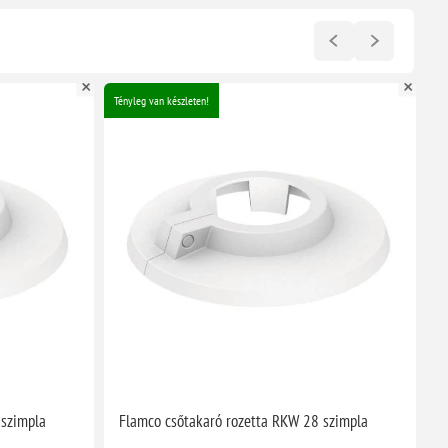
Tényleg van készleten!
Té
 szimpla
Flamco csőtakaró rozetta RKW 28 szimpla
F