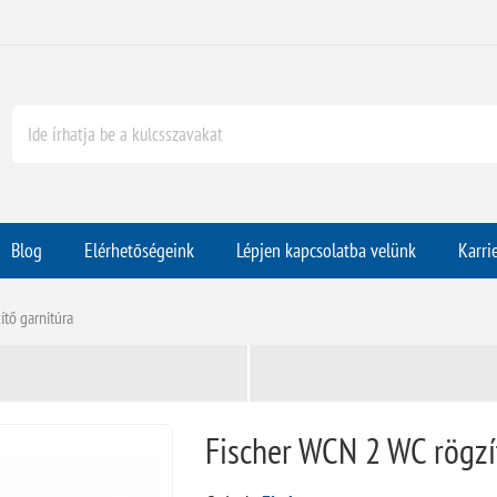
Blog
Elérhetőségeink
Lépjen kapcsolatba velünk
Karri
tő garnitúra
Fischer WCN 2 WC rögzí