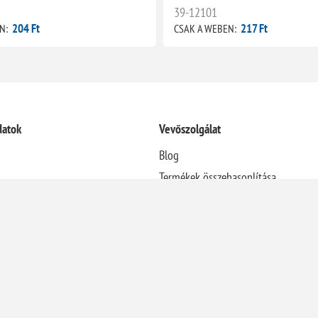
39-12101
204 Ft
217 Ft
N:
CSAK A WEBEN:
datok
Vevőszolgálat
Blog
Termékek összehasonlítása
Újdonságok