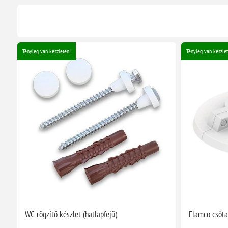
Tényleg van készleten!
Tényleg van készlet
WC-rögzítő készlet (hatlapfejü)
Flamco csőta