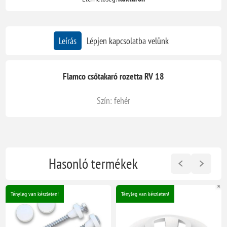
Leírás
Lépjen kapcsolatba velünk
Flamco csőtakaró rozetta RV 18
Szín: fehér
Hasonló termékek
Tényleg van készleten!
Tényleg van készleten!