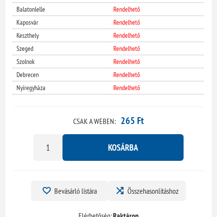
Balatonlelle
Rendelhető
Kaposvár
Rendelhető
Keszthely
Rendelhető
Szeged
Rendelhető
Szolnok
Rendelhető
Debrecen
Rendelhető
Nyíregyháza
Rendelhető
265 Ft
CSAK A WEBEN:
KOSÁRBA
Bevásárló listára
Összehasonlításhoz
Elérhetőség:
Raktáron