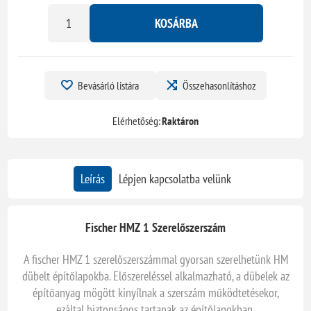
KOSÁRBA
Bevásárló listára
Összehasonlításhoz
Elérhetőség:
Raktáron
Leírás
Lépjen kapcsolatba velünk
Fischer HMZ 1 Szerelőszerszám
A fischer HMZ 1 szerelőszerszámmal gyorsan szerelhetünk HM
dübelt építőlapokba. Előszereléssel alkalmazható, a dübelek az
építőanyag mögött kinyílnak a szerszám működtetésekor,
ezáltal biztonságos tartanak az építőlapokban.