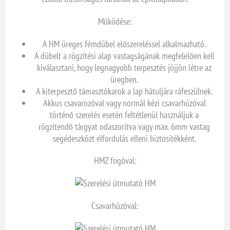
Működése:
A HM üreges fémdübel előszereléssel alkalmazható.
A dübelt a rögzítési alap vastagságának megfelelően kell
kiválasztani, hogy legnagyobb terpesztés jöjjön létre az
üregben.
A kiterpesztő támasztókarok a lap hátuljára ráfeszülnek.
Akkus csavarozóval vagy normál kézi csavarhúzóval
történő szerelés esetén feltétlenül használjuk a
rögzítendő tárgyat odaszorítva vagy max. 6mm vastag
segédeszközt elfordulás elleni biztosítékként.
HMZ fogóval:
Csavarhúzóval: