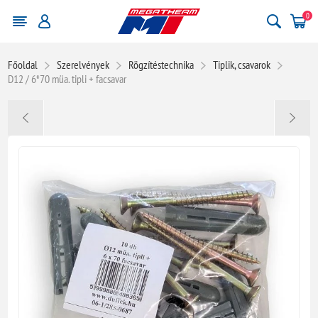
0
Főoldal
Szerelvények
Rögzítéstechnika
Tiplik, csavarok
D12 / 6*70 müa. tipli + facsavar