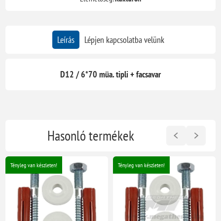
Leírás
Lépjen kapcsolatba velünk
D12 / 6*70 müa. tipli + facsavar
Hasonló termékek
Tényleg van készleten!
Tényleg van készleten!