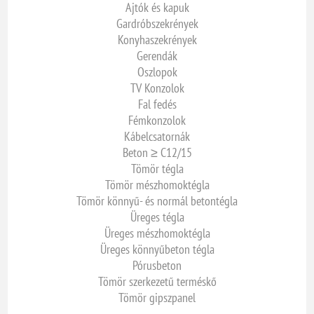
Ajtók és kapuk
Gardróbszekrények
Konyhaszekrények
Gerendák
Oszlopok
TV Konzolok
Fal fedés
Fémkonzolok
Kábelcsatornák
Beton ≥ C12/15
Tömör tégla
Tömör mészhomoktégla
Tömör könnyű- és normál betontégla
Üreges tégla
Üreges mészhomoktégla
Üreges könnyűbeton tégla
Pórusbeton
Tömör szerkezetű terméskő
Tömör gipszpanel