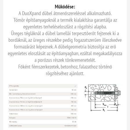
Működése:
A DuoXpand dübel átmenőszereléssel alkalmazható.
Tömör építőanyagoknál a termék kialakítása garantálja az
egyenletes terheléseloszlást a rögzítési alapba.
Üreges tégláknál a dübel lamellái terpesztőerőt fejtenek ki a
bordáknál, az üreges részekbe pedig fogazatszerűen illeszkedve
formazárást képeznek. A dübelgeometria biztosítja az erő
egyenletes eloszlását az építőanyagban, ezáltal megakadályozza
a porózus részek tönkremenetelét.
Főként fémszerkezetek, betonhoz, falazathoz történő
rögzítéséhez ajánlott.