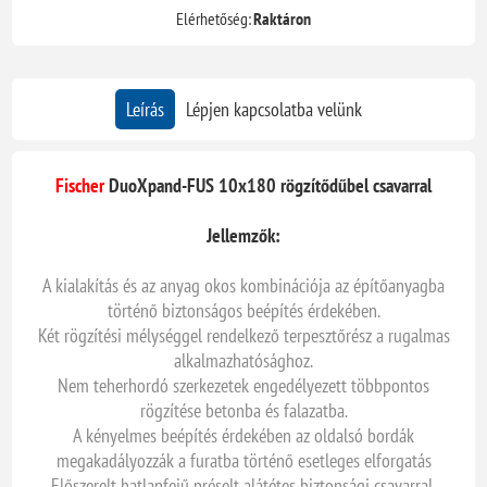
Elérhetőség:
Raktáron
Leírás
Lépjen kapcsolatba velünk
Fischer
DuoXpand-FUS 10x180 rögzítődűbel csavarral
Jellemzők:
A kialakítás és az anyag okos kombinációja az építőanyagba
történő biztonságos beépítés érdekében.
Két rögzítési mélységgel rendelkező terpesztőrész a rugalmas
alkalmazhatósághoz.
Nem teherhordó szerkezetek engedélyezett többpontos
rögzítése betonba és falazatba.
A kényelmes beépítés érdekében az oldalsó bordák
megakadályozzák a furatba történő esetleges elforgatás
Előszerelt hatlapfejű préselt alátétes biztonsági csavarral.