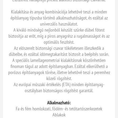
Kialakítása és anyag-kombinációja lehetővé teszi a minden
építőanyag típusba történő alkalmazhatóságot, és ezáltal az
univerzális használatot.
A kiváló minőségű nejlonból készült szürke dübel főtest
biztosítja az erőt, míg a piros anyagrész a rugalmasságot és az
optimális feszítést.
Az előszerelt biztonsági csavar tökéletesen illeszkedik a
dübelbe, és ezáltal időmegtakarítást biztosít a beépítés során.
A speciális lamellageometriai kialakításnak köszönhetően
finoman tágul az adott építőanyagban. Ezáltal elkerülhető a
porózus építőanyagok törése, illetve lehetővé teszi a peremhez
közeli rögzítést.
Az európai műszaki értékelés (ETA) minden építőanyag-
osztályban biztonságos rögzítést garantál.
Alkalmazható:
Fa és fém homlokzati, födém- és tetőtartószerkezetek
Ablakok