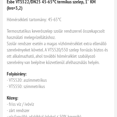
Esbe VTS522/DN25 45-65°C termikus szelep, 1˝ KM
(kvs=3,2)
Hőmérsékleti tartomány: 45-65°C
Termosztatikus keverőszelep szolár rendszerrel összekapcsolt
használati melegvízellátáshoz.
Szolár rendszer esetén a magas vízhőmérséklet extra ellenálló
szerelvényeket követel. A VTS520/550 szelep forrázás biztos és
ott alkalmazható, ahol további hőmérséklet szabályozó
szerelvény van beépítve közvetlenül afelhasználás helyén.
Folyásirány:
- VTS520: aszimmetrikus
- VTS550: szimmetrikus
Közeg:
- friss víz / ivóvíz
- zárt rendszer
- víz fagyálló adalékkal (glykol < 50% keverék)