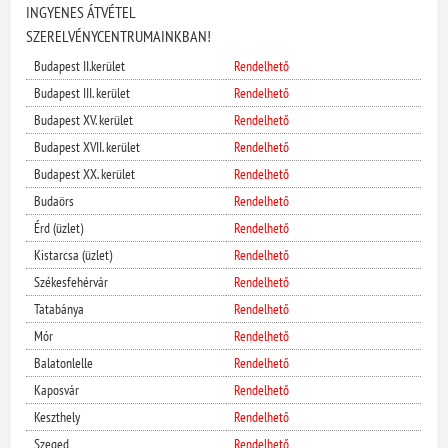
INGYENES ÁTVÉTEL
SZERELVÉNYCENTRUMAINKBAN!
Budapest II.kerület
Rendelhető
Budapest III. kerület
Rendelhető
Budapest XV. kerület
Rendelhető
Budapest XVII. kerület
Rendelhető
Budapest XX. kerület
Rendelhető
Budaörs
Rendelhető
Érd (üzlet)
Rendelhető
Kistarcsa (üzlet)
Rendelhető
Székesfehérvár
Rendelhető
Tatabánya
Rendelhető
Mór
Rendelhető
Balatonlelle
Rendelhető
Kaposvár
Rendelhető
Keszthely
Rendelhető
Szeged
Rendelhető