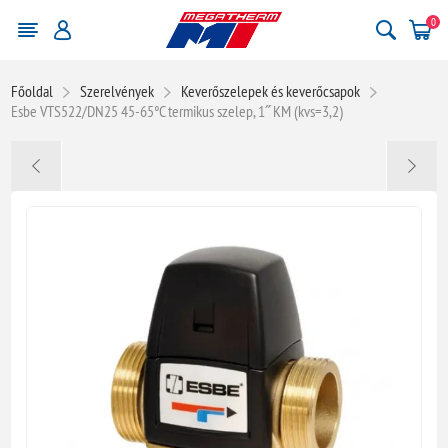
0
Főoldal
Szerelvények
Keverőszelepek és keverőcsapok
Esbe VTS522/DN25 45-65°C termikus szelep, 1˝ KM (kvs=3,2)