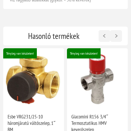
Hasonló termékek
Tényleg van készleten!
Tényleg van készleten!
Esbe VRG231/25-10
Giacomini R156 3/4˝
háromjáratú váltószelep, 1˝
Termosztatikus HMV
BM
keverőszelep