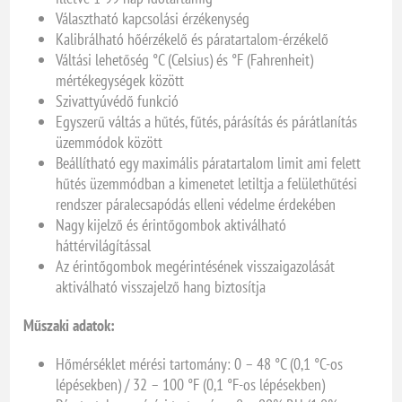
Választható kapcsolási érzékenység
Kalibrálható hőérzékelő és páratartalom-érzékelő
Váltási lehetőség °C (Celsius) és °F (Fahrenheit)
mértékegységek között
Szivattyúvédő funkció
Egyszerű váltás a hűtés, fűtés, párásítás és párátlanítás
üzemmódok között
Beállítható egy maximális páratartalom limit ami felett
hűtés üzemmódban a kimenetet letiltja a felülethűtési
rendszer páralecsapódás elleni védelme érdekében
Nagy kijelző és érintőgombok aktiválható
háttérvilágítással
Az érintőgombok megérintésének visszaigazolását
aktiválható visszajelző hang biztosítja
Műszaki adatok:
Hőmérséklet mérési tartomány: 0 – 48 °C (0,1 °C-os
lépésekben) / 32 – 100 °F (0,1 °F-os lépésekben)