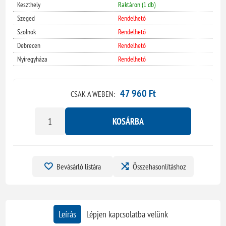
Keszthely
Raktáron (1 db)
Szeged
Rendelhető
Szolnok
Rendelhető
Debrecen
Rendelhető
Nyíregyháza
Rendelhető
47 960 Ft
CSAK A WEBEN:
KOSÁRBA
Bevásárló listára
Összehasonlításhoz
Leírás
Lépjen kapcsolatba velünk