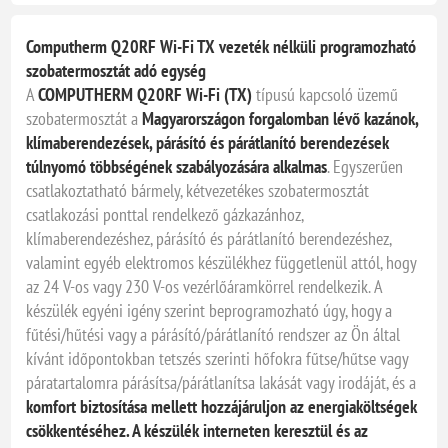
Computherm Q20RF Wi-Fi TX vezeték nélküli programozható
szobatermosztát adó egység
A
COMPUTHERM Q20RF Wi-Fi (TX)
típusú kapcsoló üzemű
szobatermosztát a
Magyarországon forgalomban lévő kazánok,
klímaberendezések, párásító és párátlanító berendezések
túlnyomó többségének szabályozására alkalmas
. Egyszerűen
csatlakoztatható bármely, kétvezetékes szobatermosztát
csatlakozási ponttal rendelkező gázkazánhoz,
klímaberendezéshez, párásító és párátlanító berendezéshez,
valamint egyéb elektromos készülékhez függetlenül attól, hogy
az 24 V-os vagy 230 V-os vezérlőáramkörrel rendelkezik. A
készülék egyéni igény szerint beprogramozható úgy, hogy a
fűtési/hűtési vagy a párásító/párátlanító rendszer az Ön által
kívánt időpontokban tetszés szerinti hőfokra fűtse/hűtse vagy
páratartalomra párásítsa/párátlanítsa lakását vagy irodáját, és a
komfort biztosítása mellett hozzájáruljon az energiaköltségek
csökkentéséhez. A készülék interneten keresztül és az