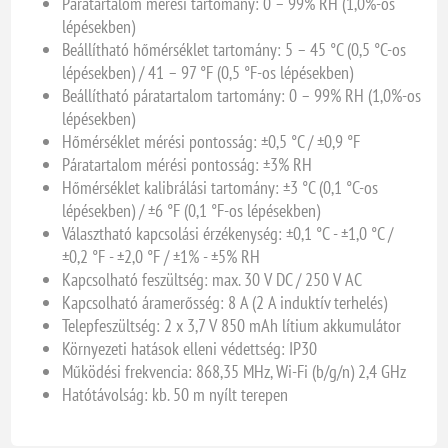
Páratartalom mérési tartomány: 0 – 99% RH (1,0%-os
lépésekben)
Beállítható hőmérséklet tartomány: 5 – 45 °C (0,5 °C-os
lépésekben) / 41 – 97 °F (0,5 °F-os lépésekben)
Beállítható páratartalom tartomány: 0 – 99% RH (1,0%-os
lépésekben)
Hőmérséklet mérési pontosság: ±0,5 °C / ±0,9 °F
Páratartalom mérési pontosság: ±3% RH
Hőmérséklet kalibrálási tartomány: ±3 °C (0,1 °C-os
lépésekben) / ±6 °F (0,1 °F-os lépésekben)
Választható kapcsolási érzékenység: ±0,1 °C - ±1,0 °C /
±0,2 °F - ±2,0 °F / ±1% - ±5% RH
Kapcsolható feszültség: max. 30 V DC / 250 V AC
Kapcsolható áramerősség: 8 A (2 A induktív terhelés)
Telepfeszültség: 2 x 3,7 V 850 mAh lítium akkumulátor
Környezeti hatások elleni védettség: IP30
Működési frekvencia: 868,35 MHz, Wi-Fi (b/g/n) 2,4 GHz
Hatótávolság: kb. 50 m nyílt terepen