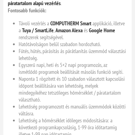
páratartalom alapú vezérlés
.
Fontosabb funkciók:
Távoli vezérlés a
COMPUTHERM Smart
applikáció, illetve
a
Tuya / SmartLife
,
Amazon Alexa
és
Google Home
rendszerek segítségével.
Hatótávolságon belül szabadon hordozható.
Fűtés, hűtés, párásítás ás párátlanítás üzemmód választási
lehetőség.
Egyszerű napi, heti és 5+2 napi programozás, az
ismétlődő programok beállítását másolás funkció segíti.
Naponta 1 rögzített és 10 szabadon választott kapcsolási
időpont beállítására van lehetőség, melyek
mindegyikéhez tetszőleges hőmérséklet / páratartalom
választható.
Lehetőség programozott és manuális üzemmódok közötti
váltásra.
Lehetőség a hőmérséklet időleges módosítására: a
következő programkapcsolásig, 1-99 óra időtartamig
illetve 1-99 nap időtartamig