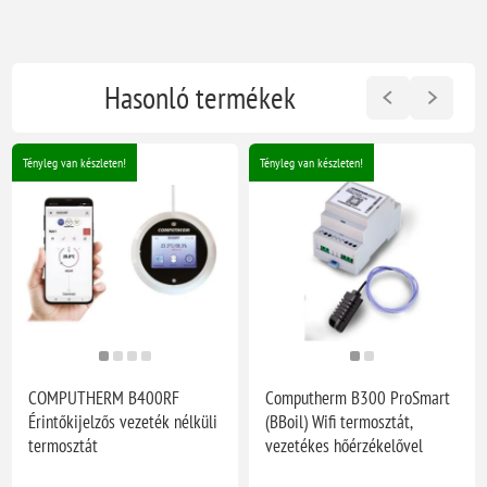
Hasonló termékek
Tényleg van készleten!
Tényleg van készleten!
COMPUTHERM B400RF
Computherm B300 ProSmart
Érintőkijelzős vezeték nélküli
(BBoil) Wifi termosztát,
termosztát
vezetékes hőérzékelővel