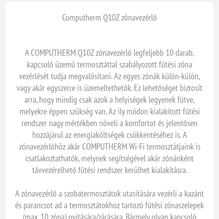
Computherm Q10Z zónavezérlő
A COMPUTHERM Q10Z zónavezérlő legfeljebb 10 darab,
kapcsoló üzemű termosztáttal szabályozott fűtési zóna
vezérlését tudja megvalósítani. Az egyes zónák külön-külön,
vagy akár egyszerre is üzemeltethetők. Ez lehetőséget biztosít
arra, hogy mindig csak azok a helyiségek legyenek fűtve,
melyekre éppen szükség van. Az ily módon kialakított fűtési
rendszer nagy mértékben növeli a komfortot és jelentősen
hozzájárul az energiaköltségek csökkentéséhez is. A
zónavezérlőhöz akár COMPUTHERM Wi-Fi termosztátjaink is
csatlakoztathatók, melynek segítségével akár zónánként
távvezérelhető fűtési rendszer kerülhet kialakításra.
A zónavezérlő a szobatermosztátok utasítására vezérli a kazánt
és parancsot ad a termosztátokhoz tartozó fűtési zónaszelepek
(max. 10 zóna) nyitására/zárására. Bármely olyan kapcsoló