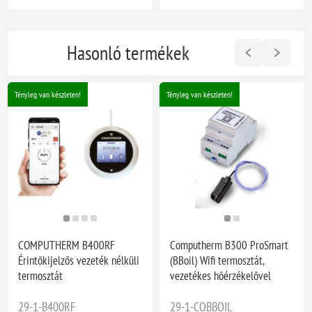
Hasonló termékek
Tényleg van készleten!
Tényleg van készleten!
COMPUTHERM B400RF
Computherm B300 ProSmart
Érintőkijelzős vezeték nélküli
(BBoil) Wifi termosztát,
termosztát
vezetékes hőérzékelővel
29-1-B400RF
29-1-COBBOIL