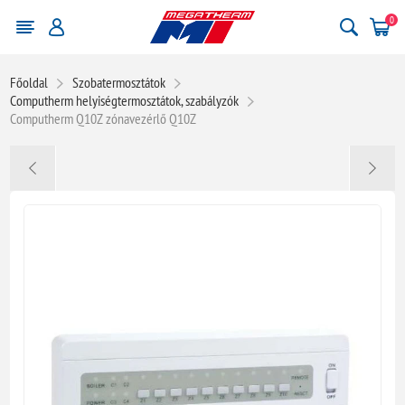
0
Főoldal
Szobatermosztátok
Computherm helyiségtermosztátok, szabályzók
Computherm Q10Z zónavezérlő Q10Z