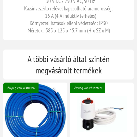
30 V DC / 250 V AC, 50 Hz
Kazánvezérlő relével kapcsolható áramerősség:
16 A (4 A induktív terhelés)
Környezeti hatások elleni védettség: IP30
Méretek: 385 x 125 x 45,7 mm (H x SZ x M)
A többi vásárló által szintén
megvásárolt termékek
Tényleg van készleten!
Tényleg van készleten!