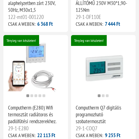
alaphelyzetben zárt 230V,
ÁLLÍTÓMŰ 230V M30*1,90-
50Hz, M30x1,5
125Nm
122-mt01-001220
29-1-DF110E
6 368 Ft
7 444 Ft
CSAK A WEBEN:
CSAK A WEBEN:
Tényleg van készleten!
Tényleg van készleten!
Computherm (E280) Wifi
Computherm Q7 digitális
termosztát radiátoros és
programozható
padlófűtési rendszerekhez.
szobatermosztát
29-1-E280
29-1-COQ7
22 113 Ft
9 255 Ft
CSAK A WEBEN:
CSAK A WEBEN: