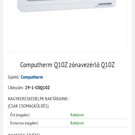
Computherm Q10Z zónavezérlő Q10Z
Gyártó:
Computherm
Cikkszám:
29-1-COQ10Z
NAGYKERESKEDELMI RAKTÁRAINK:
(CSAK CSOMAGKÜLDÉS)
Érd (nagyker)
Raktáron
Kistarcsa (nagyker)
Raktáron