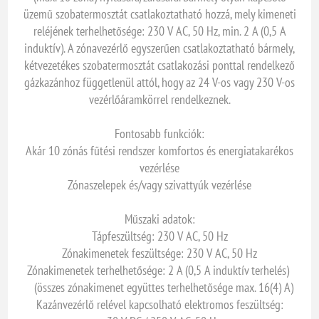
üzemű szobatermosztát csatlakoztatható hozzá, mely kimeneti
reléjének terhelhetősége: 230 V AC, 50 Hz, min. 2 A (0,5 A
induktív). A zónavezérlő egyszerűen csatlakoztatható bármely,
kétvezetékes szobatermosztát csatlakozási ponttal rendelkező
gázkazánhoz függetlenül attól, hogy az 24 V-os vagy 230 V-os
vezérlőáramkörrel rendelkeznek.
Fontosabb funkciók:
Akár 10 zónás fűtési rendszer komfortos és energiatakarékos
vezérlése
Zónaszelepek és/vagy szivattyúk vezérlése
Műszaki adatok:
Tápfeszültség: 230 V AC, 50 Hz
Zónakimenetek feszültsége: 230 V AC, 50 Hz
Zónakimenetek terhelhetősége: 2 A (0,5 A induktív terhelés)
(összes zónakimenet együttes terhelhetősége max. 16(4) A)
Kazánvezérlő relével kapcsolható elektromos feszültség: