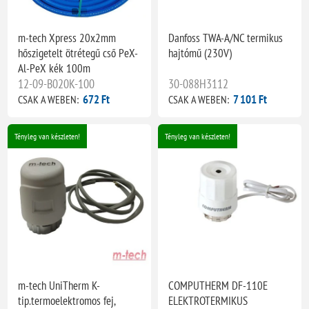
m-tech Xpress 20x2mm
Danfoss TWA-A/NC termikus
hőszigetelt ötrétegű cső PeX-
hajtómű (230V)
Al-PeX kék 100m
12-09-B020K-100
30-088H3112
672 Ft
7 101 Ft
CSAK A WEBEN:
CSAK A WEBEN:
Tényleg van készleten!
Tényleg van készleten!
m-tech UniTherm K-
COMPUTHERM DF-110E
tip.termoelektromos fej,
ELEKTROTERMIKUS