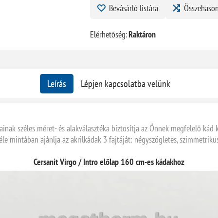
Bevásárló listára
Összehason
Elérhetőség:
Raktáron
Leírás
Lépjen kapcsolatba velünk
ainak széles méret- és alakválasztéka biztosítja az Önnek megfelelő kád 
éle mintában ajánlja az akrilkádak 3 fajtáját: négyszögletes, szimmetriku
Cersanit Virgo / Intro előlap 160 cm-es kádakhoz