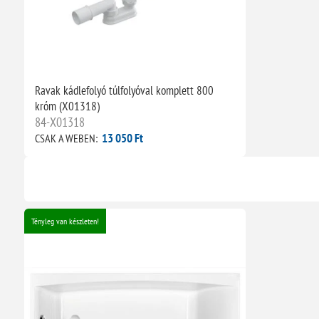
Ravak kádlefolyó túlfolyóval komplett 800
króm (X01318)
84-X01318
13 050 Ft
CSAK A WEBEN:
Tényleg van készleten!