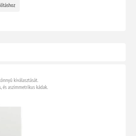
lításhoz
könnyű kiválasztását.
s, és aszimmetrikus kádak.