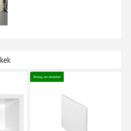
ékek
Tényleg van készleten!