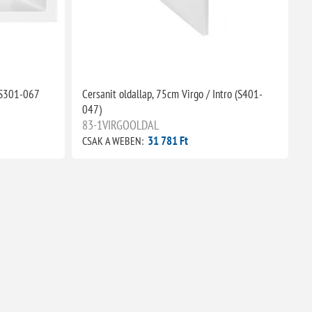
0 S301-067
Cersanit oldallap, 75cm Virgo / Intro (S401-
047)
83-1VIRGOOLDAL
31 781 Ft
CSAK A WEBEN: