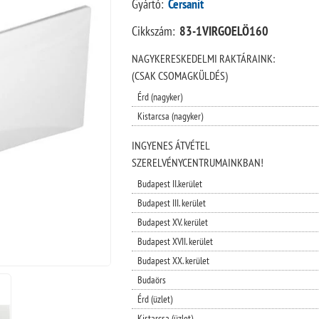
Gyártó:
Cersanit
Cikkszám:
83-1VIRGOELÖ160
NAGYKERESKEDELMI RAKTÁRAINK:
(CSAK CSOMAGKÜLDÉS)
Érd (nagyker)
Kistarcsa (nagyker)
INGYENES ÁTVÉTEL
SZERELVÉNYCENTRUMAINKBAN!
Budapest II.kerület
Budapest III. kerület
Budapest XV. kerület
Budapest XVII. kerület
Budapest XX. kerület
Budaörs
Érd (üzlet)
Kistarcsa (üzlet)