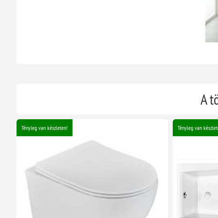
A t
Tényleg van készleten!
Tényleg van készlet