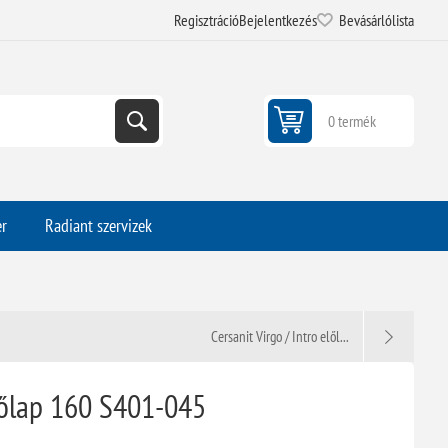
Regisztráció
Bejelentkezés
Bevásárlólista
0 termék
er
Radiant szervizek
Cersanit Virgo / Intro elől...
előlap 160 S401-045