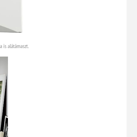
a is alátámaszt.