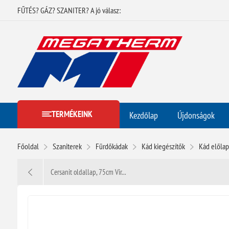
FŰTÉS? GÁZ? SZANITER? A jó válasz:
TERMÉKEINK
Kezdőlap
Újdonságok
Főoldal
Szaniterek
Fürdőkádak
Kád kiegészítők
Kád előlap
Cersanit oldallap, 75cm Vir...