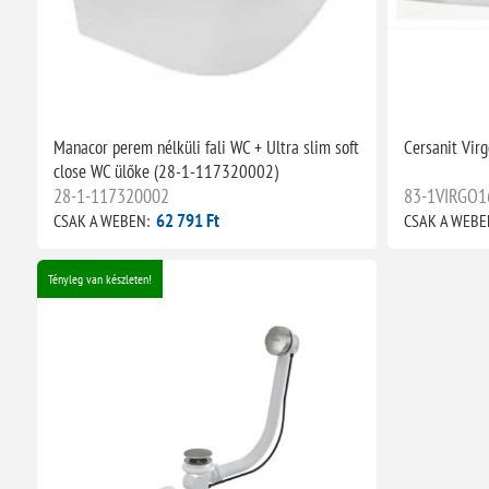
Manacor perem nélküli fali WC + Ultra slim soft
Cersanit Vir
close WC ülőke (28-1-117320002)
28-1-117320002
83-1VIRGO1
62 791 Ft
CSAK A WEBEN:
CSAK A WEBE
Tényleg van készleten!