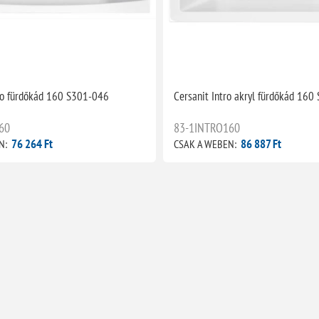
go fürdőkád 160 S301-046
Cersanit Intro akryl fürdőkád 16
60
83-1INTRO160
76 264 Ft
86 887 Ft
N:
CSAK A WEBEN: