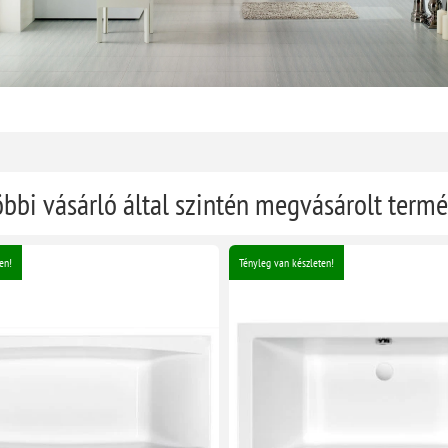
öbbi vásárló által szintén megvásárolt term
en!
Tényleg van készleten!