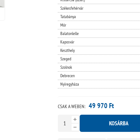
Székesfehérvár
Tatabánya
Mór
Balatonlelle
Kaposvár
Keszthely
Szeged
Szolnok
Debrecen
Nyíregyháza
49 970 Ft
CSAK A WEBEN:
KOSÁRBA