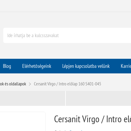
Blog
Elérhetőségeink
Lépjen kapcsolatba velünk
Karri
ok és oldallapok
Cersanit Virgo / Intro előlap 160 S401-045
Cersanit Virgo / Intro 