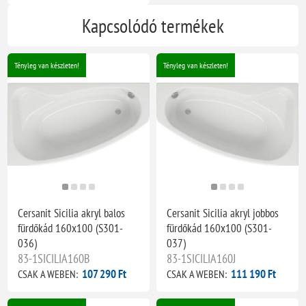
Kapcsolódó termékek
Tényleg van készleten!
Tényleg van készleten!
Cersanit Sicilia akryl balos
Cersanit Sicilia akryl jobbos
fürdőkád 160x100 (S301-
fürdőkád 160x100 (S301-
036)
037)
83-1SICILIA160B
83-1SICILIA160J
107 290 Ft
111 190 Ft
CSAK A WEBEN:
CSAK A WEBEN: