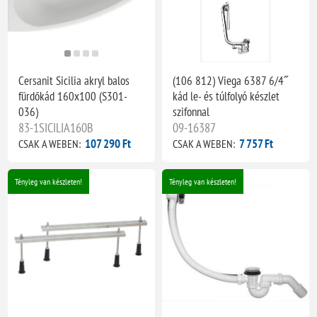
Cersanit Sicilia akryl balos
(106 812) Viega 6387 6/4˝
fürdőkád 160x100 (S301-
kád le- és túlfolyó készlet
036)
szifonnal
83-1SICILIA160B
09-16387
107 290 Ft
7 757 Ft
CSAK A WEBEN:
CSAK A WEBEN:
Tényleg van készleten!
Tényleg van készleten!