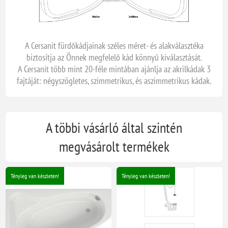
A Cersanit fürdőkádjainak széles méret- és alakválasztéka
biztosítja az Önnek megfelelő kád könnyű kiválasztását.
A Cersanit több mint 20-féle mintában ajánlja az akrilkádak 3
fajtáját: négyszögletes, szimmetrikus, és aszimmetrikus kádak.
A többi vásárló által szintén
megvásárolt termékek
Tényleg van készleten!
Tényleg van készleten!