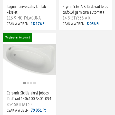
Laguna univerzális kádláb
Styron 536-A-K fürdőkád le és
készlet
túlfolyó garnitúra automata
113-9-NOHYLAGUNA
14-5-STY536-A-K
18 176 Ft
8 056 Ft
CSAK A WEBEN:
CSAK A WEBEN:
Tényleg van készleten!
Cersanit Sicilia akryl jobbos
fürdőkád 140x100 S301-094
83-1SICILIA140J
79 031 Ft
CSAK A WEBEN: