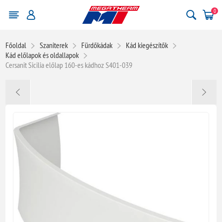
0
Főoldal
Szaniterek
Fürdőkádak
Kád kiegészítők
Kád előlapok és oldallapok
Cersanit Sicilia előlap 160-es kádhoz S401-039