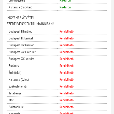
Érd (nagyker)
Raktáron
Kistarcsa (nagyker)
Raktáron
INGYENES ÁTVÉTEL
SZERELVÉNYCENTRUMAINKBAN!
Budapest II.kerület
Rendelhető
Budapest III. kerület
Rendelhető
Budapest XV. kerület
Rendelhető
Budapest XVII. kerület
Rendelhető
Budapest XX. kerület
Rendelhető
Budaörs
Rendelhető
Érd (üzlet)
Rendelhető
Kistarcsa (üzlet)
Rendelhető
Székesfehérvár
Rendelhető
Tatabánya
Rendelhető
Mór
Rendelhető
Balatonlelle
Rendelhető
Kaposvár
Rendelhető