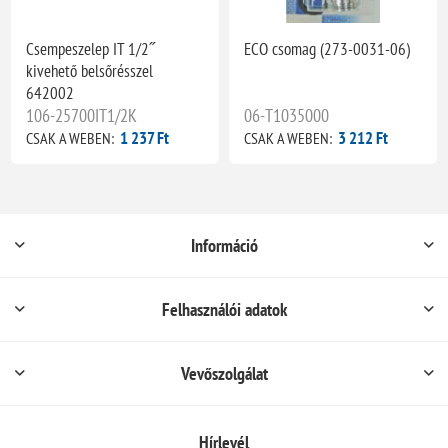
Csempeszelep IT 1/2˝
ECO csomag (273-0031-06)
kivehető belsőrésszel
642002
106-25700IT1/2K
06-T1035000
1 237 Ft
3 212 Ft
CSAK A WEBEN:
CSAK A WEBEN:
Információ
Felhasználói adatok
Vevőszolgálat
Hírlevél