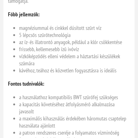
támogatja.
Főbb jellemzők:
magnéziummal és cinkkel dúsított szűrt víz
5 lépcsős szűrőtechnológia
az íz- és illatrontó anyagok, például a klór csökkentése
frissebb, kellemesebb ízű ivóvíz
vízkőképződés elleni védelem a háztartási készülékek
számára
kávéhoz, teához és közvetlen fogyasztásra is ideális
Fontos tudnivalók:
a használathoz kompatibilis BWT szűrőfej szükséges
a kapacitás követéséhez átfolyásmérő alkalmazása
javasolt
a maximális kihasználás érdekében háromutas csaptelep
használata ajánlott
a patron rendszeres cseréje a folyamatos vízminőség