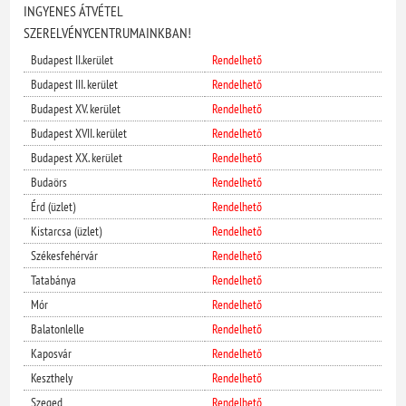
INGYENES ÁTVÉTEL
SZERELVÉNYCENTRUMAINKBAN!
Budapest II.kerület
Rendelhető
Budapest III. kerület
Rendelhető
Budapest XV. kerület
Rendelhető
Budapest XVII. kerület
Rendelhető
Budapest XX. kerület
Rendelhető
Budaörs
Rendelhető
Érd (üzlet)
Rendelhető
Kistarcsa (üzlet)
Rendelhető
Székesfehérvár
Rendelhető
Tatabánya
Rendelhető
Mór
Rendelhető
Balatonlelle
Rendelhető
Kaposvár
Rendelhető
Keszthely
Rendelhető
Szeged
Rendelhető