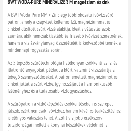
BWT WODA-PURE MINERALIZER M magnézium és cink
A BWT Woda-Pure MM + Zinc egy többfokozatú ivóvízszűrő
patron, amely a csapvizet kellemes ízű, magnéziummal és
cinkkel dúsított szűrt vízzé alakítja. Ideális választás azok
számára, akik nemcsak tisztább és frissebb ivóvizet szeretnének,
hanem a víz ásványianyag-összetételét is kedvezőbbé tennék a
mindennapi fogyasztás során.
Az 5 lépcsős szűrőtechnológia hatékonyan csökkenti az íz- és
illatrontó anyagokat, például a klórt, valamint visszatartja a
lebegő szennyeződéseket. A patron emellett magnéziumot és
cinket juttat a szűrt vízbe, így hozzájárul a harmonikusabb
ízélményhez és a tudatosabb vízfogyasztáshoz.
A szűrőpatron a vízkőképződés csökkentésében is szerepet
játszik, ezért nemcsak ivóvízhez, hanem kávé- és teakészítéshez
is előnyös választás lehet. A szűrt víz jobb érzékszervi
tulajdonságai mellett a konyhai készülékek védelmét is