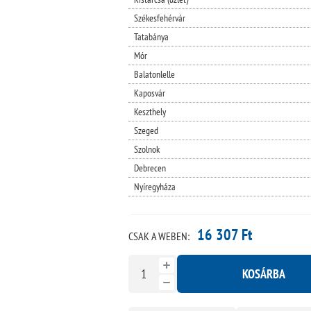
Székesfehérvár
Tatabánya
Mór
Balatonlelle
Kaposvár
Keszthely
Szeged
Szolnok
Debrecen
Nyíregyháza
16 307 Ft
CSAK A WEBEN:
KOSÁRBA