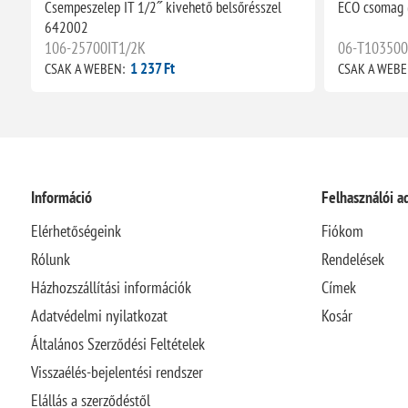
Csempeszelep IT 1/2˝ kivehető belsőrésszel
ECO csomag 
642002
106-25700IT1/2K
06-T103500
1 237 Ft
CSAK A WEBEN:
CSAK A WEBE
Információ
Felhasználói a
Elérhetőségeink
Fiókom
Rólunk
Rendelések
Házhozszállítási információk
Címek
Adatvédelmi nyilatkozat
Kosár
Általános Szerződési Feltételek
Visszaélés-bejelentési rendszer
Elállás a szerződéstől