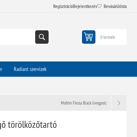
Regisztráció
Bejelentkezés
Bevásárlólista
0 termék
er
Radiant szervizek
Mofém Fiesta Black üvegpolc
gő törölközőtartó