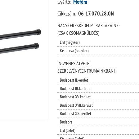
Gyártó:
Mofém
Cikkszám:
06-17.070.28.0N
NAGYKERESKEDELMI RAKTÁRAINK:
(CSAK CSOMAGKÜLDÉS)
Érd (nagyker)
Kistarcsa (nagyker)
INGYENES ÁTVÉTEL
SZERELVÉNYCENTRUMAINKBAN!
Budapest II.kerület
Budapest III. kerület
Budapest XV. kerület
Budapest XVII. kerület
Budapest XX. kerület
Budaörs
Érd (üzlet)
Kistarcsa (üzlet)