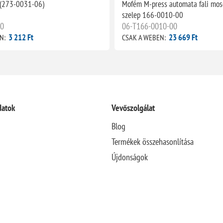
(273-0031-06)
Mofém M-press automata fali mosd
szelep 166-0010-00
0
06-T166-0010-00
3 212 Ft
23 669 Ft
N:
CSAK A WEBEN:
datok
Vevőszolgálat
Blog
Termékek összehasonlítása
Újdonságok