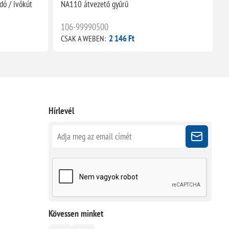
ó / ivókút
NA110 átvezető gyűrű
N
106-99990500
2 146 Ft
CSAK A WEBEN:
C
Hírlevél
Kövessen minket