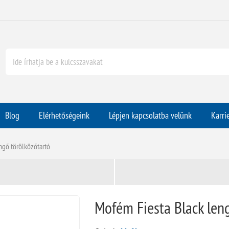
Blog
Elérhetőségeink
Lépjen kapcsolatba velünk
Karri
ngő törölközőtartó
Mofém Fiesta Black len