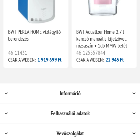
BWT PERLA HOME vízlágyító
BWT Aqualizer Home 2,7 l
berendezés
kancsó manuális kijelzővel,
rózsaszín + 1db MMW betét
46-11431
46-125557844
1 919 699 Ft
22 945 Ft
CSAK A WEBEN:
CSAK A WEBEN:
Információ
Felhasználói adatok
Vevőszolgálat