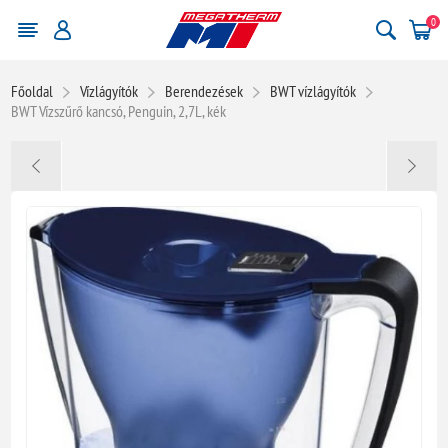
0
Főoldal
Vízlágyítók
Berendezések
BWT vízlágyítók
BWT Vízszűrő kancsó, Penguin, 2,7L, kék