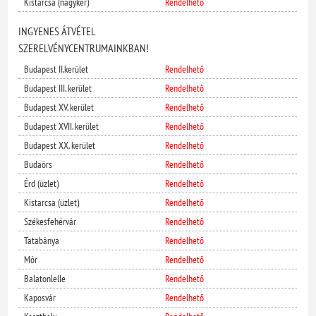
Kistarcsa (nagyker)
Rendelhető
INGYENES ÁTVÉTEL
SZERELVÉNYCENTRUMAINKBAN!
Budapest II.kerület
Rendelhető
Budapest III. kerület
Rendelhető
Budapest XV. kerület
Rendelhető
Budapest XVII. kerület
Rendelhető
Budapest XX. kerület
Rendelhető
Budaörs
Rendelhető
Érd (üzlet)
Rendelhető
Kistarcsa (üzlet)
Rendelhető
Székesfehérvár
Rendelhető
Tatabánya
Rendelhető
Mór
Rendelhető
Balatonlelle
Rendelhető
Kaposvár
Rendelhető