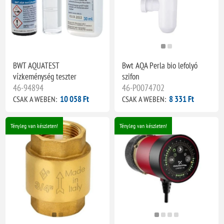
BWT AQUATEST
Bwt AQA Perla bio lefolyó
vízkeménység teszter
szifon
46-94894
46-P0074702
10 058 Ft
8 331 Ft
CSAK A WEBEN:
CSAK A WEBEN:
Tényleg van készleten!
Tényleg van készleten!