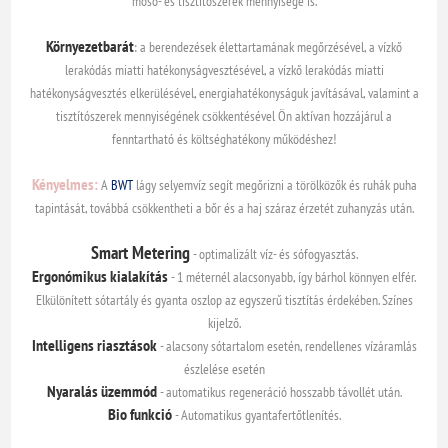
mosó- és tisztítószerek mennyisége is.
Környezetbarát
: a berendezések élettartamának megőrzésével, a vízkő
lerakódás miatti hatékonyságvesztésével, a vízkő lerakódás miatti
hatékonyságvesztés elkerülésével, energiahatékonyságuk javításával, valamint a
tisztítószerek mennyiségének csökkentésével Ön aktívan hozzájárul a
fenntartható és költséghatékony működéshez!
Kényelmes:
A
BWT
lágy selyemvíz segít megőrizni a törölközők és ruhák puha
tapintását, továbbá csökkentheti a bőr és a haj száraz érzetét zuhanyzás után.
Smart Metering
- optimalizált víz- és sófogyasztás.
Ergonómikus kialakítás
- 1 méternél alacsonyabb, így bárhol könnyen elfér.
Elkülönített sótartály és gyanta oszlop az egyszerű tisztítás érdekében. Színes
kijelző.
Intelligens riasztások
- alacsony sótartalom esetén, rendellenes vízáramlás
észlelése esetén
Nyaralás üzemmód
- automatikus regeneráció hosszabb távollét után.
Bio funkció
- Automatikus gyantafertőtlenítés.