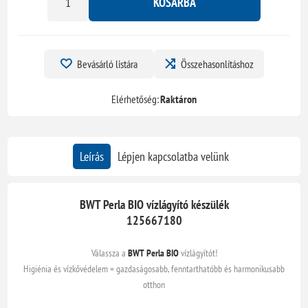
KOSÁRBA
Bevásárló listára
Összehasonlításhoz
Elérhetőség:
Raktáron
Leírás
Lépjen kapcsolatba velünk
BWT Perla BIO vízlágyító készülék
125667180
Válassza a
BWT Perla BIO
vízlágyítót!
Higiénia és vízkővédelem = gazdaságosabb, fenntarthatóbb és harmonikusabb
otthon