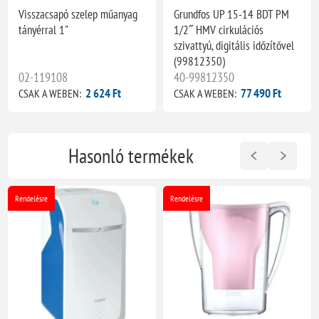
Visszacsapó szelep műanyag
Grundfos UP 15-14 BDT PM
tányérral 1"
1/2˝ HMV cirkulációs
szivattyú, digitális időzítővel
(99812350)
02-119108
40-99812350
2 624 Ft
77 490 Ft
CSAK A WEBEN:
CSAK A WEBEN:
Hasonló termékek
Rendelésre
Rendelésre