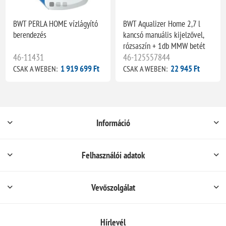
BWT PERLA HOME vízlágyító
BWT Aqualizer Home 2,7 l
berendezés
kancsó manuális kijelzővel,
rózsaszín + 1db MMW betét
46-11431
46-125557844
1 919 699 Ft
22 945 Ft
CSAK A WEBEN:
CSAK A WEBEN:
Információ
Felhasználói adatok
Vevőszolgálat
Hírlevél