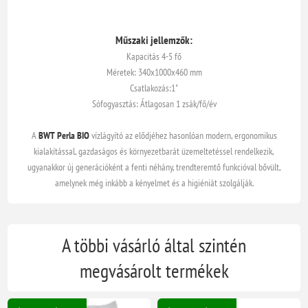
Műszaki jellemzők:
Kapacitás 4-5 fő
Méretek: 340x1000x460 mm
Csatlakozás:1"
Sófogyasztás: Átlagosan 1 zsák/fő/év
A
BWT Perla BIO
vízlágyító az elődjéhez hasonlóan modern, ergonomikus
kialakítással, gazdaságos és környezetbarát üzemeltetéssel rendelkezik,
ugyanakkor új generációként a fenti néhány, trendteremtő funkcióval bővült,
amelynek még inkább a kényelmet és a higiéniát szolgálják.
A többi vásárló által szintén
megvásárolt termékek