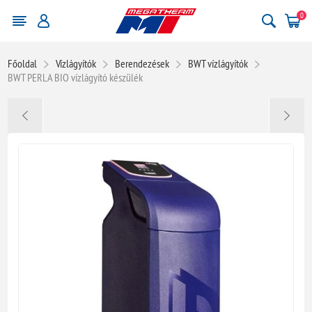
0
Főoldal
Vízlágyítók
Berendezések
BWT vízlágyítók
BWT PERLA BIO vízlágyító készülék