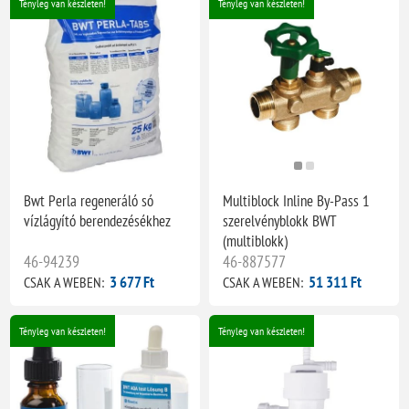
Tényleg van készleten!
Tényleg van készleten!
Bwt Perla regeneráló só
Multiblock Inline By-Pass 1
vízlágyító berendezésékhez
szerelvényblokk BWT
(multiblokk)
46-94239
46-887577
3 677 Ft
51 311 Ft
CSAK A WEBEN:
CSAK A WEBEN:
Tényleg van készleten!
Tényleg van készleten!