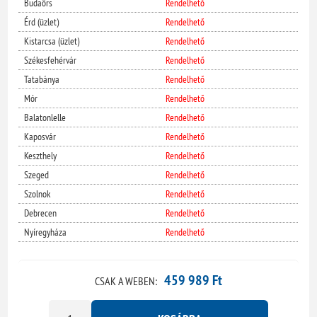
Budaörs
Rendelhető
Érd (üzlet)
Rendelhető
Kistarcsa (üzlet)
Rendelhető
Székesfehérvár
Rendelhető
Tatabánya
Rendelhető
Mór
Rendelhető
Balatonlelle
Rendelhető
Kaposvár
Rendelhető
Keszthely
Rendelhető
Szeged
Rendelhető
Szolnok
Rendelhető
Debrecen
Rendelhető
Nyíregyháza
Rendelhető
459 989 Ft
CSAK A WEBEN: