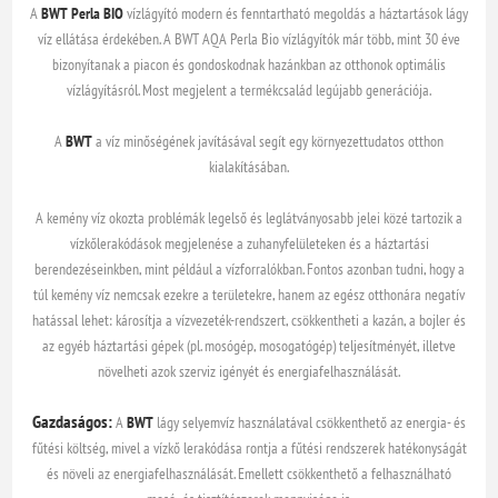
A
BWT Perla BIO
vízlágyító modern és fenntartható megoldás a háztartások lágy
víz ellátása érdekében. A BWT AQA Perla Bio vízlágyítók már több, mint 30 éve
bizonyítanak a piacon és gondoskodnak hazánkban az otthonok optimális
vízlágyításról. Most megjelent a termékcsalád legújabb generációja.
A
BWT
a víz minőségének javításával segít egy környezettudatos otthon
kialakításában.
A kemény víz okozta problémák legelső és leglátványosabb jelei közé tartozik a
vízkőlerakódások megjelenése a zuhanyfelületeken és a háztartási
berendezéseinkben, mint például a vízforralókban. Fontos azonban tudni, hogy a
túl kemény víz nemcsak ezekre a területekre, hanem az egész otthonára negatív
hatással lehet: károsítja a vízvezeték-rendszert, csökkentheti a kazán, a bojler és
az egyéb háztartási gépek (pl. mosógép, mosogatógép) teljesítményét, illetve
növelheti azok szerviz igényét és energiafelhasználását.
Gazdaságos:
A
BWT
lágy selyemvíz használatával csökkenthető az energia- és
fűtési költség, mivel a vízkő lerakódása rontja a fűtési rendszerek hatékonyságát
és növeli az energiafelhasználását. Emellett csökkenthető a felhasználható