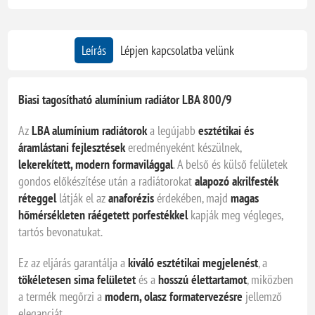
Leírás
Lépjen kapcsolatba velünk
Biasi tagosítható alumínium radiátor LBA 800/9
Az
LBA alumínium radiátorok
a legújabb
esztétikai és
áramlástani fejlesztések
eredményeként készülnek,
lekerekített, modern formavilággal
. A belső és külső felületek
gondos előkészítése után a radiátorokat
alapozó akrilfesték
réteggel
látják el az
anaforézis
érdekében, majd
magas
hőmérsékleten ráégetett porfestékkel
kapják meg végleges,
tartós bevonatukat.
Ez az eljárás garantálja a
kiváló esztétikai megjelenést
, a
tökéletesen sima felületet
és a
hosszú élettartamot
, miközben
a termék megőrzi a
modern, olasz formatervezésre
jellemző
eleganciát.