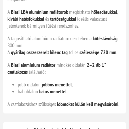
A
Biasi LBA alumínium radiátorok
megbízható
hőleadásukkal
,
kiváló hatásfokukkal
és
tartósságukkal
ideális választást
jelentenek bármilyen fűtési rendszerhez.
A tagosítható alumínium radiátorok esetében a
kötéstávolság
800 mm.
A
gyárilag összeszerelt kilenc tag
teljes
szélessége 720 mm
.
A
Biasi alumínium radiátor
mindkét oldalán
2–2 db 1"
csatlakozás
található:
jobb oldalon
jobbos menettel
,
bal oldalon
balos menettel
.
A csatlakozáshoz szükséges
idomokat külön kell megvásárolni
.