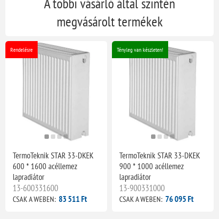
A többi vásárló által szintén
megvásárolt termékek
Rendelésre
Tényleg van készleten!
TermoTeknik STAR 33-DKEK
TermoTeknik STAR 33-DKEK
600 * 1600 acéllemez
900 * 1000 acéllemez
lapradiátor
lapradiátor
13-600331600
13-900331000
83 511 Ft
76 095 Ft
CSAK A WEBEN:
CSAK A WEBEN: