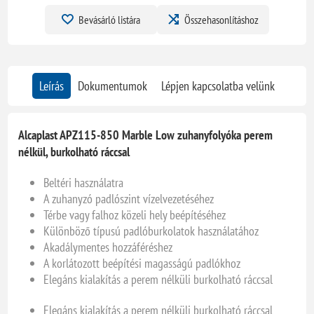
Bevásárló listára
Összehasonlításhoz
Leírás
Dokumentumok
Lépjen kapcsolatba velünk
Alcaplast APZ115-850 Marble Low zuhanyfolyóka perem
nélkül, burkolható ráccsal
Beltéri használatra
A zuhanyzó padlószint vízelvezetéséhez
Térbe vagy falhoz közeli hely beépítéséhez
Különböző típusú padlóburkolatok használatához
Akadálymentes hozzáféréshez
A korlátozott beépítési magasságú padlókhoz
Elegáns kialakítás a perem nélküli burkolható ráccsal
Elegáns kialakítás a perem nélküli burkolható ráccsal