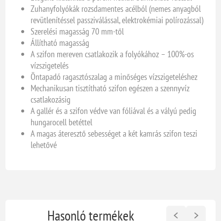
Zuhanyfolyókák rozsdamentes acélból (nemes anyagból
revütlenítéssel passziválással, elektrokémiai polírozással)
Szerelési magasság 70 mm-től
Állítható magasság
A szifon mereven csatlakozik a folyókához – 100%-os
vízszigetelés
Öntapadó ragasztószalag a minőséges vízszigeteléshez
Mechanikusan tisztítható szifon egészen a szennyvíz
csatlakozásig
A gallér és a szifon védve van fóliával és a vályú pedig
hungarocell betéttel
A magas áteresztő sebességet a két kamrás szifon teszi
lehetővé
Hasonló termékek