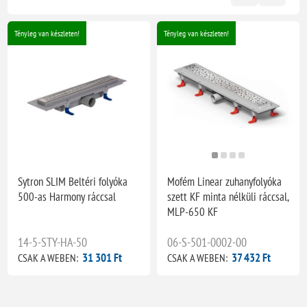
Tényleg van készleten!
Tényleg van készleten!
Sytron SLIM Beltéri folyóka
Mofém Linear zuhanyfolyóka
500-as Harmony ráccsal
szett KF minta nélküli ráccsal,
MLP-650 KF
14-5-STY-HA-50
06-S-501-0002-00
31 301 Ft
37 432 Ft
CSAK A WEBEN:
CSAK A WEBEN: