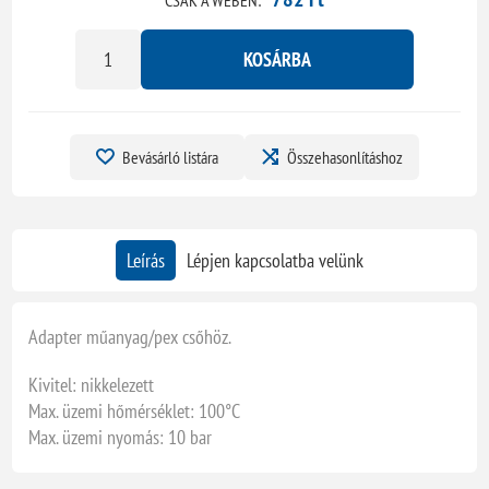
KOSÁRBA
Bevásárló listára
Összehasonlításhoz
Leírás
Lépjen kapcsolatba velünk
Adapter műanyag/pex csőhöz.
Kivitel: nikkelezett
Max. üzemi hőmérséklet: 100°C
Max. üzemi nyomás: 10 bar