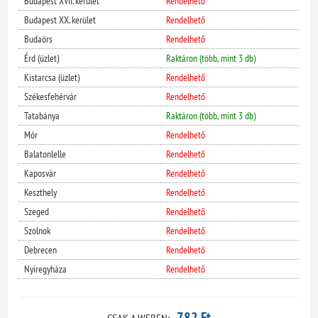
Budapest XVII. kerület
Rendelhető
Budapest XX. kerület
Rendelhető
Budaörs
Rendelhető
Érd (üzlet)
Raktáron (több, mint 3 db)
Kistarcsa (üzlet)
Rendelhető
Székesfehérvár
Rendelhető
Tatabánya
Raktáron (több, mint 3 db)
Mór
Rendelhető
Balatonlelle
Rendelhető
Kaposvár
Rendelhető
Keszthely
Rendelhető
Szeged
Rendelhető
Szolnok
Rendelhető
Debrecen
Rendelhető
Nyíregyháza
Rendelhető
782 Ft
CSAK A WEBEN: