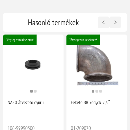
Hasonló termékek
Tényleg van készleten!
Tényleg van készleten!
NA50 átvezető gyűrű
Fekete BB könyök 2,5˝
106-99990300
01-209070