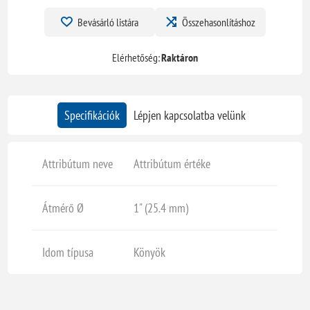
Bevásárló listára
Összehasonlításhoz
Elérhetőség:
Raktáron
Specifikációk
Lépjen kapcsolatba velünk
Attribútum neve
Attribútum értéke
Átmérő Ø
1" (25.4 mm)
Idom típusa
Könyök