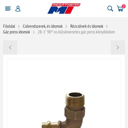
0
Főoldal
Csőrendszerek, és idomok
Rézcsövek és idomok
Gáz press idomok
28-1" 90°-os külsőmenetes gáz press könyökidom