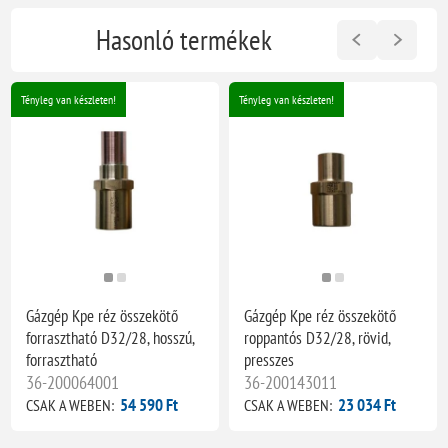
Hasonló termékek
Tényleg van készleten!
Tényleg van készleten!
Gázgép Kpe réz összekötő
Gázgép Kpe réz összekötő
forrasztható D32/28, hosszú,
roppantós D32/28, rövid,
forrasztható
presszes
36-200064001
36-200143011
54 590 Ft
23 034 Ft
CSAK A WEBEN:
CSAK A WEBEN: