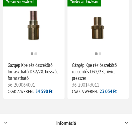
Tényleg van készleten!
Tényleg van készleten!
Gázgép Kpe réz összekötő
Gázgép Kpe réz összekötő
forrasztható D32/28, hosszú,
roppantós D32/28, rövid,
forrasztható
presszes
36-200064001
36-200143011
54 590 Ft
23 034 Ft
CSAK A WEBEN:
CSAK A WEBEN:
Információ