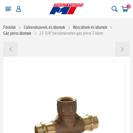
0
Főoldal
Csőrendszerek, és idomok
Rézcsövek és idomok
Gáz press idomok
22-3/4” belsőmenetes gáz press T-idom