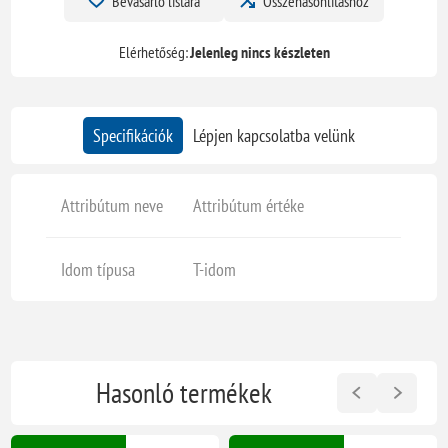
Bevásárló listára
Összehasonlításhoz
Elérhetőség:
Jelenleg nincs készleten
Specifikációk
Lépjen kapcsolatba velünk
Attribútum neve
Attribútum értéke
Idom típusa
T-idom
Hasonló termékek