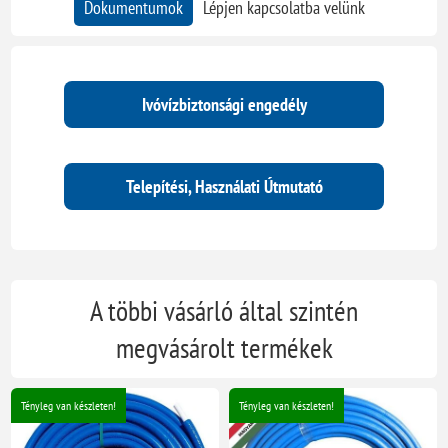
Dokumentumok
Lépjen kapcsolatba velünk
Ivóvízbiztonsági engedély
Telepítési, Használati Útmutató
A többi vásárló által szintén
megvásárolt termékek
Tényleg van készleten!
Tényleg van készleten!