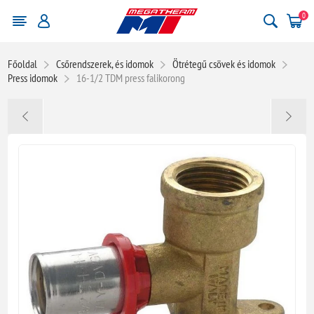
0
Főoldal
Csőrendszerek, és idomok
Ötrétegű csövek és idomok
Press idomok
16-1/2 TDM press falikorong