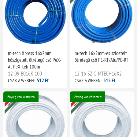
m-tech Xpress 16x2mm
m-tech 16x2mm-es szigetelt
hőszigetelt ötrétegű cső PeX-
ötrétegű cső PE-RT/Alu/PE-RT
Al-PeX kék 100m
12-09-B016K-100
12-16-SZIG-MTECH16X2
512 Ft
515 Ft
CSAK A WEBEN:
CSAK A WEBEN:
Tényleg van készleten!
Tényleg van készleten!