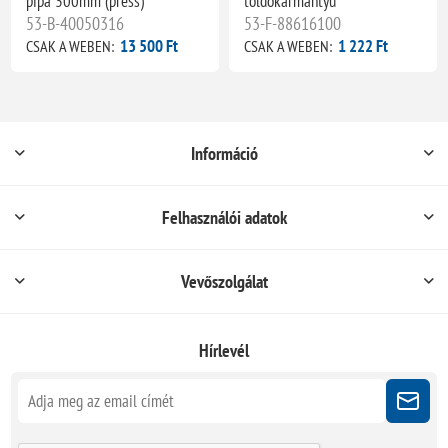
pipa 300mm (press)
toldókarmantyú
53-B-40050316
53-F-88616100
13 500 Ft
1 222 Ft
CSAK A WEBEN:
CSAK A WEBEN:
Információ
Felhasználói adatok
Vevőszolgálat
Hírlevél