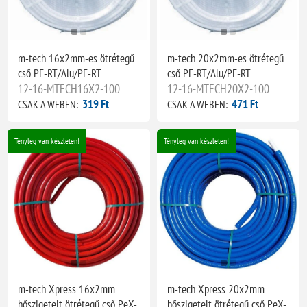
m-tech 16x2mm-es ötrétegű
m-tech 20x2mm-es ötrétegű
cső PE-RT/Alu/PE-RT
cső PE-RT/Alu/PE-RT
12-16-MTECH16X2-100
12-16-MTECH20X2-100
319 Ft
471 Ft
CSAK A WEBEN:
CSAK A WEBEN:
Tényleg van készleten!
Tényleg van készleten!
m-tech Xpress 16x2mm
m-tech Xpress 20x2mm
hőszigetelt ötrétegű cső PeX-
hőszigetelt ötrétegű cső PeX-