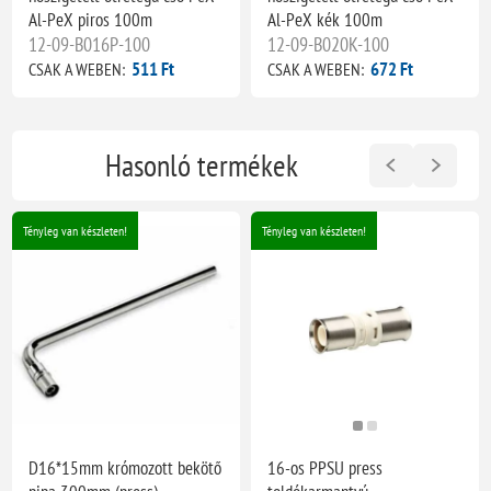
Al-PeX piros 100m
Al-PeX kék 100m
12-09-B016P-100
12-09-B020K-100
511 Ft
672 Ft
CSAK A WEBEN:
CSAK A WEBEN:
Hasonló termékek
Tényleg van készleten!
Tényleg van készleten!
D16*15mm krómozott bekötő
16-os PPSU press