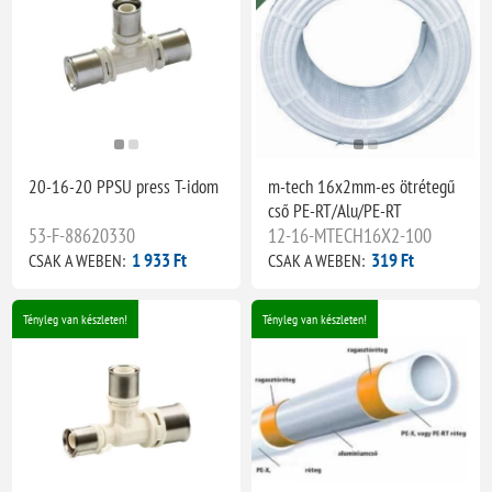
20-16-20 PPSU press T-idom
m-tech 16x2mm-es ötrétegű
cső PE-RT/Alu/PE-RT
53-F-88620330
12-16-MTECH16X2-100
1 933 Ft
319 Ft
CSAK A WEBEN:
CSAK A WEBEN:
Tényleg van készleten!
Tényleg van készleten!