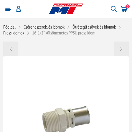
0
Főoldal
Csőrendszerek, és idomok
Ötrétegű csövek és idomok
Press idomok
16-1/2" külsőmenetes PPSU press idom