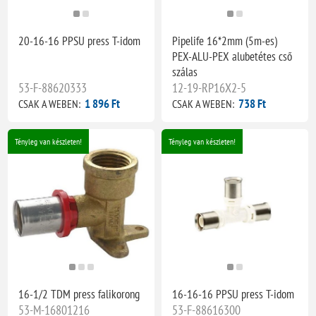
20-16-16 PPSU press T-idom
Pipelife 16*2mm (5m-es)
PEX-ALU-PEX alubetétes cső
szálas
53-F-88620333
12-19-RP16X2-5
1 896 Ft
738 Ft
CSAK A WEBEN:
CSAK A WEBEN:
Tényleg van készleten!
Tényleg van készleten!
16-1/2 TDM press falikorong
16-16-16 PPSU press T-idom
53-M-16801216
53-F-88616300