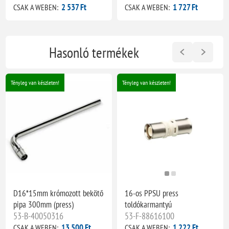
2 537 Ft
1 727 Ft
CSAK A WEBEN:
CSAK A WEBEN:
Hasonló termékek
Tényleg van készleten!
Tényleg van készleten!
D16*15mm krómozott bekötő
16-os PPSU press
pipa 300mm (press)
toldókarmantyú
53-B-40050316
53-F-88616100
13 500 Ft
1 222 Ft
CSAK A WEBEN:
CSAK A WEBEN: