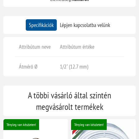
Specifikációk
Lépjen kapcsolatba velünk
Attribútum neve
Attribútum értéke
Átmérő Ø
1/2" (12.7 mm)
A többi vásárló által szintén
megvásárolt termékek
Tényleg van készleten!
Tényleg van készleten!