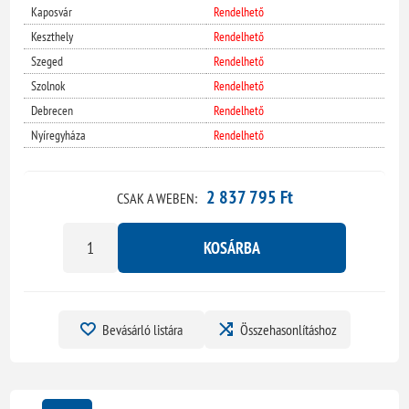
Kaposvár
Rendelhető
Keszthely
Rendelhető
Szeged
Rendelhető
Szolnok
Rendelhető
Debrecen
Rendelhető
Nyíregyháza
Rendelhető
2 837 795 Ft
CSAK A WEBEN:
KOSÁRBA
Bevásárló listára
Összehasonlításhoz