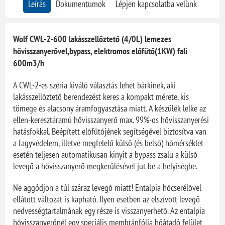
Leírás
Dokumentumok
Lépjen kapcsolatba velünk
Wolf CWL-2-600 lakásszellőztető (4/0L) lemezes
hővisszanyerővel,bypass, elektromos előfűtő(1KW) fali
600m3/h
A CWL-2-es széria kiváló választás lehet bárkinek, aki
lakásszellőztető berendezést keres a kompakt mérete, kis
tömege és
alacsony áramfogyasztása miatt. A készülék lelke az
ellen-keresztáramú hővisszanyerő max. 99%-os hővisszanyerési
hatásfokkal. Beépített előfűtőjének segítségével biztosítva van
a fagyvédelem, illetve megfelelő külső (és belső) hőmérséklet
esetén teljesen automatikusan kinyit a bypass zsalu a külső
levegő a hővisszanyerő megkerülésével jut be a helyiségbe.
Ne aggódjon a túl száraz levegő miatt! Entalpia hőcserélővel
ellátott változat is kapható. Ilyen esetben az elszívott levegő
nedvességtartalmának egy része is visszanyerhető. Az entalpia
hővisszanyerőnél egy speciális membránfólia hőátadó felület