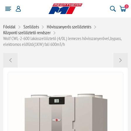
0
Főoldal
Szellőzés
Hővisszanyerős szellőztetés
Központi szellőztető rendszer
Wolf CWL-2-600 lakásszellőztető (4/0L) lemezes hővisszanyerővel,bypass,
elektromos előfűtő(1KW) fali 600m3/h