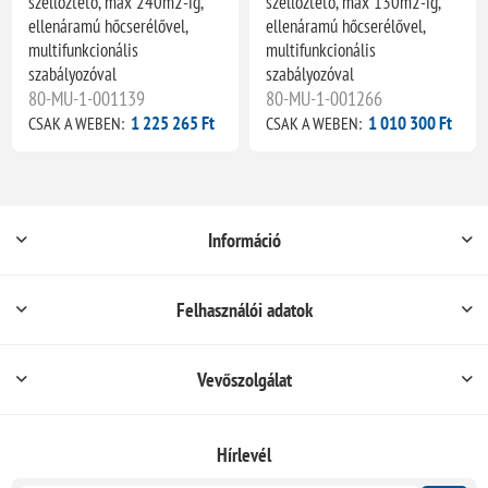
szellőztető, max 240m2-ig,
szellőztető, max 130m2-ig,
ellenáramú hőcserélővel,
ellenáramú hőcserélővel,
multifunkcionális
multifunkcionális
szabályozóval
szabályozóval
80-MU-1-001139
80-MU-1-001266
1 225 265 Ft
1 010 300 Ft
CSAK A WEBEN:
CSAK A WEBEN:
Információ
Felhasználói adatok
Vevőszolgálat
Hírlevél