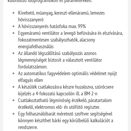
különböző időprogramokon és paramétereken.
Kivehető, műanyag, kereszt-ellenáramú, lemezes
hővisszanyerő
A hővisszanyerés hatásfoka max. 99%
Egyenáramú ventilátor a levegő befúvására és elszívására,
fokozatmentesen szabályozhatók, alacsony
energiafelhasználás
Az állandó légszállítású szabályozás azonos
légmennyiséget biztosít a választott ventilátor
fordulatszámon.
Az automatikus fagyvédelem optimális védelmet nyújt
elfagyás ellen
A készülék csatlakozásra készre huzalozva, szűrőcsere
kijelzés a 4-fokozatú kapcsolón ill. a BM-2-n
Csatlakoztatható légminőség érzékelő, páratartalom
érzékelő, elektromos elő- és utófűtő regiszter.
Egy felhasználóbarát méretező szoftver segítségével
könnyen készíthet bárki egy körülbelüli kalkulációt a
rendszerre.