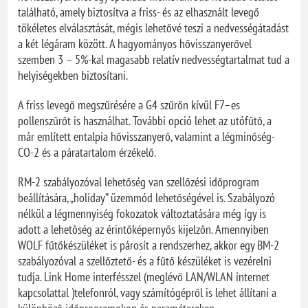
található, amely biztosítva a friss- és az elhasznált levegő
tökéletes elválasztását, mégis lehetővé teszi a nedvességátadást
a két légáram között. A hagyományos hővisszanyerővel
szemben 3 – 5%-kal magasabb relatív nedvességtartalmat tud a
helyiségekben biztosítani.
A friss levegő megszűrésére a G4 szűrőn kívül F7–es
pollenszűrőt is használhat. További opció lehet az utófűtő, a
már említett entalpia hővisszanyerő, valamint a légminőség-
CO-2 és a páratartalom érzékelő.
RM-2 szabályozóval lehetőség van szellőzési időprogram
beállítására, „holiday” üzemmód lehetőségével is. Szabályozó
nélkül a légmennyiség fokozatok változtatására még így is
adott a lehetőség az érintőképernyős kijelzőn. Amennyiben
WOLF fűtőkészüléket is párosít a rendszerhez, akkor egy BM-2
szabályozóval a szellőztető- és a fűtő készüléket is vezérelni
tudja. Link Home interfésszel (meglévő LAN/WLAN internet
kapcsolattal )telefonról, vagy számítógépről is lehet állítani a