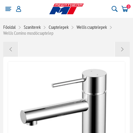
0
Főoldal
Szaniterek
Csaptelepek
Wellis csaptelepek
Wellis Comino mosdócsaptelep