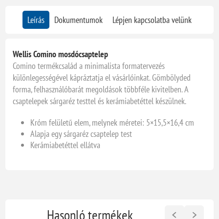
Leírás
Dokumentumok
Lépjen kapcsolatba velünk
Wellis Comino mosdócsaptelep
Comino termékcsalád a minimalista formatervezés
különlegességével kápráztatja el vásárlóinkat. Gömbölyded
forma, felhasználóbarát megoldások többféle kivitelben. A
csaptelepek sárgaréz testtel és kerámiabetéttel készülnek.
Króm felületű elem, melynek méretei: 5×15,5×16,4 cm
Alapja egy sárgaréz csaptelep test
Kerámiabetéttel ellátva
Hasonló termékek