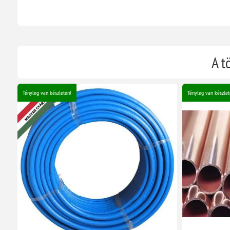
A t
Tényleg van készleten!
Tényleg van készlet