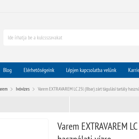
Blog
Elérhetőségeink
Lépjen kapcsolatba velünk
Karri
arem
Ivóvizes
Varem EXTRAVAREM LC 25l (8bar) zárt tágulási tartály használ
Varem EXTRAVAREM LC 25
használati vízre