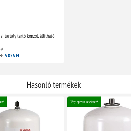
si tartály tartó konzol, állítható
-A
5 056 Ft
N:
Hasonló termékek
en!
Tényleg van készleten!