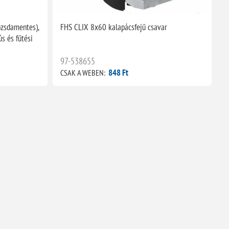
zsdamentes),
FHS CLIX 8x60 kalapácsfejű csavar
s és fűtési
97-538655
848 Ft
CSAK A WEBEN: