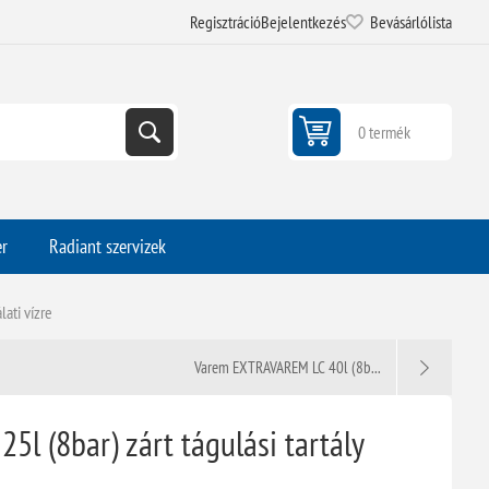
Regisztráció
Bejelentkezés
Bevásárlólista
0 termék
er
Radiant szervizek
ati vízre
Varem EXTRAVAREM LC 40l (8b...
l (8bar) zárt tágulási tartály