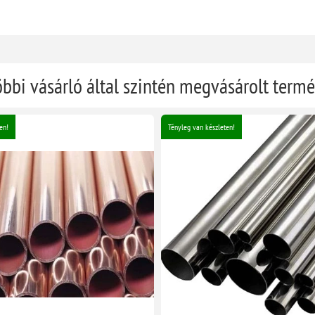
öbbi vásárló által szintén megvásárolt term
en!
Tényleg van készleten!