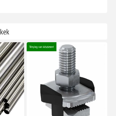
ékek
Tényleg van készleten!