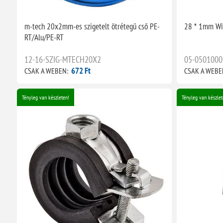
m-tech 20x2mm-es szigetelt ötrétegű cső PE-
28 * 1mm Wie
RT/Alu/PE-RT
12-16-SZIG-MTECH20X2
05-0501000
672 Ft
CSAK A WEBEN:
CSAK A WEBE
Tényleg van készleten!
Tényleg van készlet