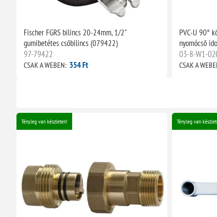
Fischer FGRS bilincs 20-24mm, 1/2"
PVC-U 90° k
gumibetétes csőbilincs (079422)
nyomócső id
97-79422
03-8-W1-0
354 Ft
CSAK A WEBEN:
CSAK A WEBE
Tényleg van készleten!
Tényleg van készlet