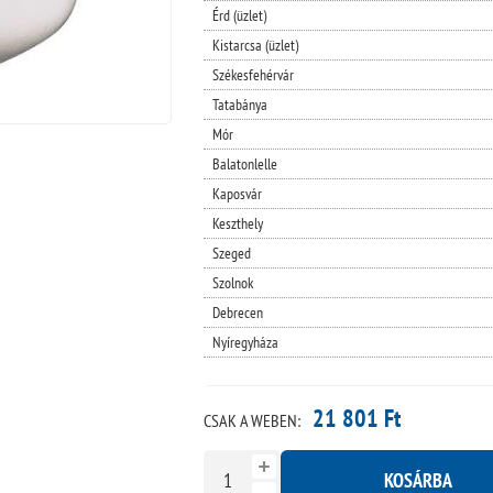
Érd (üzlet)
Kistarcsa (üzlet)
Székesfehérvár
Tatabánya
Mór
Balatonlelle
Kaposvár
Keszthely
Szeged
Szolnok
Debrecen
Nyíregyháza
21 801 Ft
CSAK A WEBEN:
KOSÁRBA