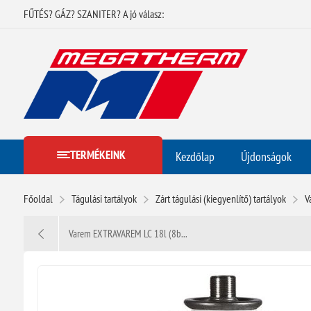
FŰTÉS? GÁZ? SZANITER? A jó válasz:
TERMÉKEINK
Kezdőlap
Újdonságok
Főoldal
Tágulási tartályok
Zárt tágulási (kiegyenlítő) tartályok
V
Varem EXTRAVAREM LC 18l (8b...