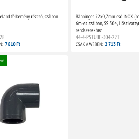
land félkemény rézcső, szálban
Bänninger 22x0,7mm cső INOX (ro
6m-es szálban, SS 304, Hőszivattyú
rendszerekhez
28
44-4-PSTUBE-304-22T
7 810 Ft
2 713 Ft
N:
CSAK A WEBEN:
en!