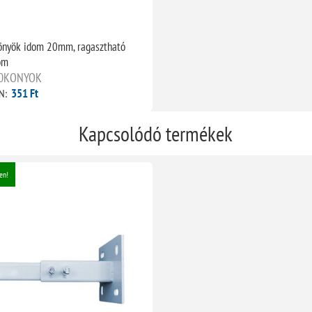
önyök idom 20mm, ragasztható
om
20KONYOK
351 Ft
N:
Kapcsolódó termékek
en!