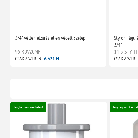
3/4" vétlen elzárás ellen védett szelep
Styron Tágulá
3/4"
96-RDV20MF
14-5-STY-TT
6 321 Ft
CSAK A WEBEN:
CSAK A WEBE
Tényleg van készleten!
Tényleg van készlet