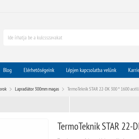
Blog
Elérhetőségeink
Lépjen kapcsolatba velünk
Karri
orok
Lapradiátor 300mm magas
TermoTeknik STAR 22-DK 300 * 1600 acéll
TermoTeknik STAR 22-DK