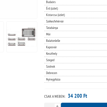
Budaörs
Érd (üzlet)
Kistarcsa (üzlet)
Székesfehérvár
Tatabánya
Mór
Balatonlelle
Kaposvár
Keszthely
Szeged
Szolnok
Debrecen
Nyíregyháza
34 200 Ft
CSAK A WEBEN: