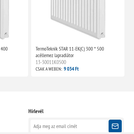
 400
TermoTeknik STAR 11-EK(C) 300 * 500
T
acéllemez lapradiátor
a
13-30011K0500
9 034 Ft
CSAK A WEBEN:
C
Hírlevél