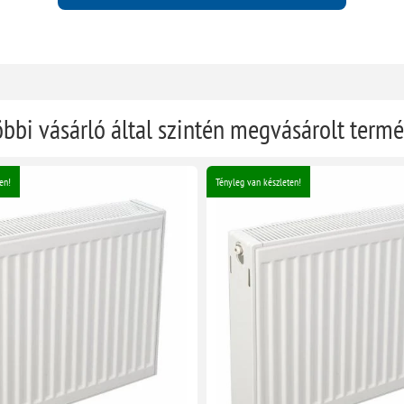
öbbi vásárló által szintén megvásárolt term
en!
Tényleg van készleten!