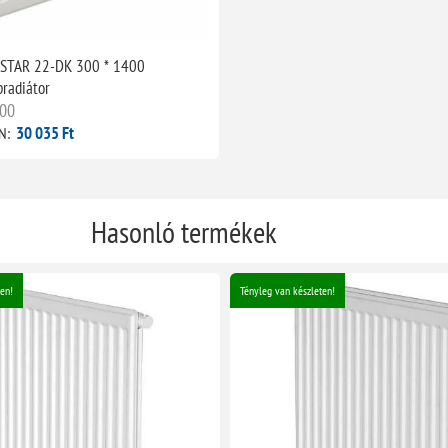
 STAR 22-DK 300 * 1400
pradiátor
00
30 035 Ft
N:
Hasonló termékek
en!
Tényleg van készleten!