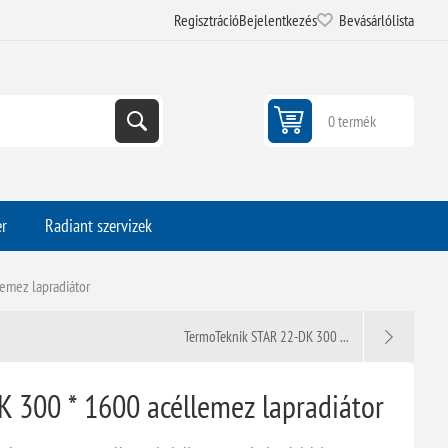
Regisztráció
Bejelentkezés
Bevásárlólista
0 termék
er
Radiant szervizek
emez lapradiátor
TermoTeknik STAR 22-DK 300 ...
 300 * 1600 acéllemez lapradiátor