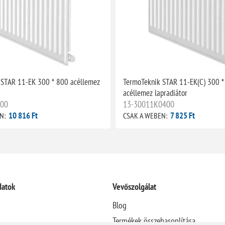
 STAR 11-EK 300 * 800 acéllemez
TermoTeknik STAR 11-EK(C) 300 *
acéllemez lapradiátor
800
13-30011K0400
10 816 Ft
7 825 Ft
N:
CSAK A WEBEN:
datok
Vevőszolgálat
Blog
Termékek összehasonlítása