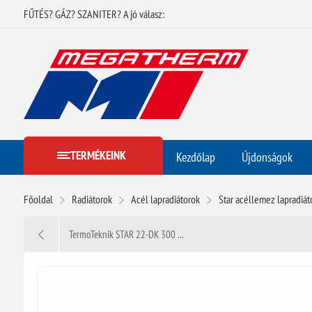
FŰTÉS? GÁZ? SZANITER? A jó válasz:
TERMÉKEINK
Kezdőlap
Újdonságok
Főoldal
Radiátorok
Acél lapradiátorok
Star acéllemez lapradiát
TermoTeknik STAR 22-DK 300 ...