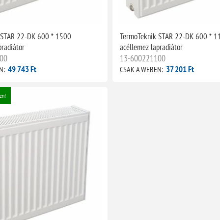
 STAR 22-DK 600 * 1500
TermoTeknik STAR 22-DK 600 * 1
pradiátor
acéllemez lapradiátor
00
13-600221100
49 743 Ft
37 201 Ft
N:
CSAK A WEBEN:
en!