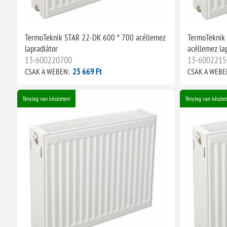
TermoTeknik STAR 22-DK 600 * 700 acéllemez
TermoTeknik
lapradiátor
acéllemez la
13-600220700
13-6002215
25 669 Ft
CSAK A WEBEN:
CSAK A WEBE
Tényleg van készleten!
Tényleg van készlet