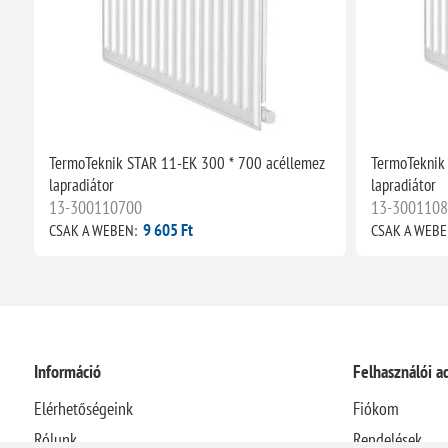
z
TermoTeknik STAR 11-EK 300 * 700 acéllemez
TermoTeknik
lapradiátor
lapradiátor
13-300110700
13-300110
9 605 Ft
CSAK A WEBEN:
CSAK A WEBE
Információ
Felhasználói a
Elérhetőségeink
Fiókom
Rólunk
Rendelések