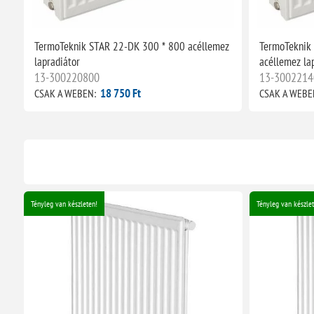
TermoTeknik STAR 22-DK 300 * 800 acéllemez
TermoTeknik
lapradiátor
acéllemez la
13-300220800
13-3002214
18 750 Ft
CSAK A WEBEN:
CSAK A WEBE
Tényleg van készleten!
Tényleg van készlet