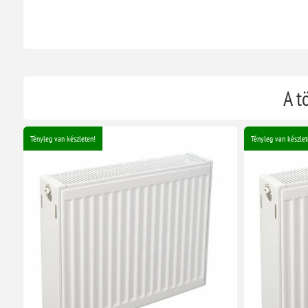
A t
Tényleg van készleten!
Tényleg van készlet