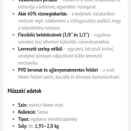
biztosítja a kellemes, egyenletes vízsugarat.
Akár 60% vízmegtakarítás
– a beépített víztakarékos
rendszer segít csökkenteni a vízfogyasztást anélkül, hogy
a teljesítmény romlana.
Flexibilis bekötőcsövek (3/8" és 1/2")
– rugalmas
szerelést tesz lehetővé különféle csőrendszerekhez.
Leeresztő szelep nélkül
– egyszerű, letisztult kivitel,
amelyhez könnyen választható külön leeresztő
mechanika.
PVD bevonat és ujjlenyomatmentes felület
– a matt
fekete felület tartós, karcálló és könnyen karbantartható.
Műszaki adatok
Szín:
merész fekete matt
Kollekció:
Sense
Típus:
egykaros mosdócsaptelep
Súly:
kb.
1,95–2,0 kg