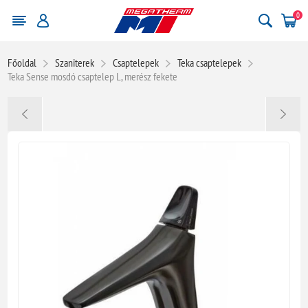
0
Főoldal
Szaniterek
Csaptelepek
Teka csaptelepek
Teka Sense mosdó csaptelep L, merész fekete