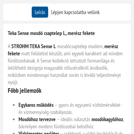
Leírás
Lépjen kapcsolatba velünk
Teka Sense mosdó csaptelep L, merész fekete
A
STROHM TEKA Sense L
mosdócsaptelep modern,
merész
fekete
matt felülettel készült, ami egyedi karaktert ad minden
fürdőszobának. A Sense kollekció letisztult formavilága és
letölthető designja magasabb stílusérzékről árulkodik,
miközben mindennapi használat során is kiváló teljesítményt
nyújt.
Főbb jellemzők
Egykaros működés
– gyors és egyszerű vízhőmérséklet-
és vízmennyiség-szabályozás.
Mosdóhoz tervezve
– ideális választás
mosdókagylóhoz
,
bármilyen modern fürdőszobai belsőhöz.
Vízkőmentes perlátor
– csökkenti a vízkő lerakódását és