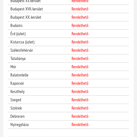
Budapest XV. kerület
Rendelhető
Budapest XVII. kerület
Rendelhető
Budapest XX. kerület
Rendelhető
Budaörs
Rendelhető
Érd (üzlet)
Rendelhető
Kistarcsa (üzlet)
Rendelhető
Székesfehérvár
Rendelhető
Tatabánya
Rendelhető
Mór
Rendelhető
Balatonlelle
Rendelhető
Kaposvár
Rendelhető
Keszthely
Rendelhető
Szeged
Rendelhető
Szolnok
Rendelhető
Debrecen
Rendelhető
Nyíregyháza
Rendelhető