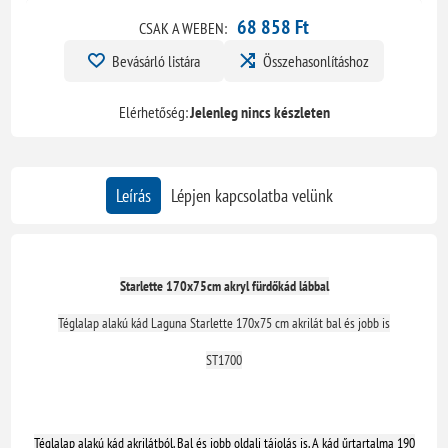
68 858 Ft
CSAK A WEBEN:
Bevásárló listára
Összehasonlításhoz
Elérhetőség:
Jelenleg nincs készleten
Leírás
Lépjen kapcsolatba velünk
Starlette 170x75cm akryl fürdőkád lábbal
Téglalap alakú kád Laguna Starlette 170x75 cm akrilát bal és jobb is
ST1700
Téglalap alakú kád akrilátból. Bal és jobb oldali tájolás is. A kád űrtartalma 190