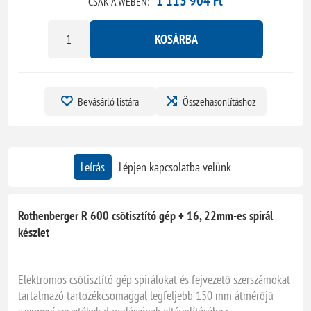
1 113 904 Ft
CSAK A WEBEN:
KOSÁRBA
Bevásárló listára
Összehasonlításhoz
Leírás
Lépjen kapcsolatba velünk
Rothenberger R 600 csőtisztító gép + 16, 22mm-es spirál
készlet
Elektromos csőtisztító gép spirálokat és fejvezető szerszámokat
tartalmazó tartozékcsomaggal legfeljebb 150 mm átmérőjű