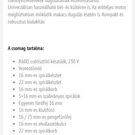
szennyvízvezetékek dugulásainak eltávolításához.
Univerzálisan használható bel- és kültéren is. Az erőteljes motor
megbízhatóan működik makacs dugulás esetén is. Kompakt és
robusztus kialakítás
A csomag tartalma:
R600, csőtisztító készülék, 230 V
Vezetőtömlő
16 mm-es spirálkészlet
22 mm-es spirálkészlet
16 mm-es spirálkorb
5×16 mm-es szabványos spirálok
Egyenes fúrófej 16 mm
16 mm-es klubfúró
16 / 25 mm-es pengefúrófej
16 mm-es elválasztókulcs
22 mm-es spirálkorb