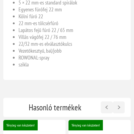
5 × 22 mm-es standard spirálok
Egyenes fúrófej 22 mm
Kölni fúró 22
22 mm-es tölcsérfúró
Lapátos fejű fúró 22 / 65 mm
Villás vágófej 22 / 76 mm
22/32 mm-es elválasztókulcs
Vezetőkesztyű, bal/jobb
ROWONAL-spray
szikla
Hasonló termékek
Tényleg van készleten!
Tényleg van készleten!