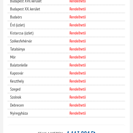
Budapest XVII. kerület
Rendelhető
Budapest XX. kerület
Rendelhető
Budaörs
Rendelhető
Érd (üzlet)
Rendelhető
Kistarcsa (üzlet)
Rendelhető
Székesfehérvár
Rendelhető
Tatabánya
Rendelhető
Mór
Rendelhető
Balatonlelle
Rendelhető
Kaposvár
Rendelhető
Keszthely
Rendelhető
Szeged
Rendelhető
Szolnok
Rendelhető
Debrecen
Rendelhető
Nyíregyháza
Rendelhető